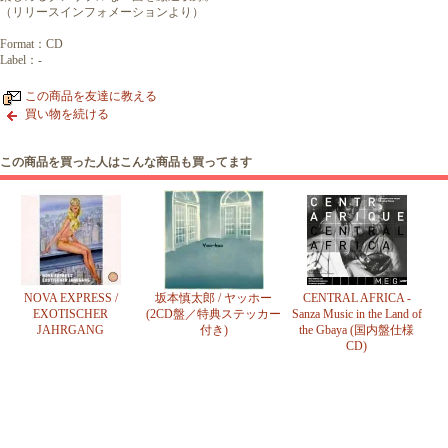
（リリースインフォメーションより）
Format：CD
Label：-
この商品を友達に教える
買い物を続ける
この商品を買った人はこんな商品も買ってます
NOVA EXPRESS /
坂本慎太郎 / ヤッホー
CENTRAL AFRICA -
EXOTISCHER
(2CD盤／特典ステッカー
Sanza Music in the Land of
JAHRGANG
付き)
the Gbaya (国内盤仕様
CD)