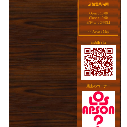
店舗営業時間
Open：13:00
Close：19:00
定休日：水曜日
>>
Access Map
mobile site
店主のコーナー