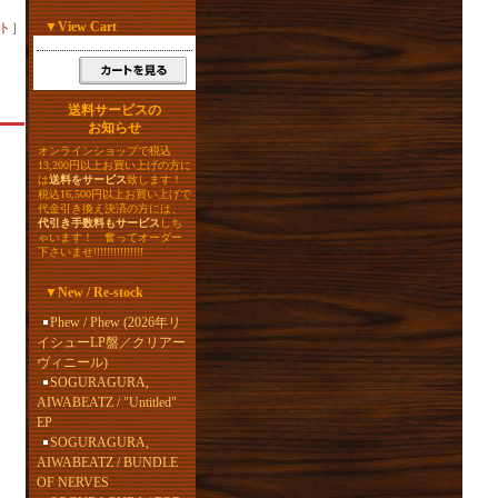
▼
View Cart
ト
］
送料サービスの
お知らせ
オンラインショップで税込
13,200円以上お買い上げの方に
は
送料をサービス
致します！
税込16,500円以上お買い上げで
代金引き換え決済の方には、
代引き手数料もサービス
しち
ゃいます！ 奮ってオーダー
下さいませ!!!!!!!!!!!!!!!
▼
New / Re-stock
Phew / Phew (2026年リ
イシューLP盤／クリアー
ヴィニール)
SOGURAGURA,
AIWABEATZ / "Untitled"
EP
SOGURAGURA,
ー
AIWABEATZ / BUNDLE
り
OF NERVES