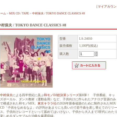
［
マイアカウン
ホーム
>
MIX CD / TAPE
>
中村保夫 / TOKYO DANCE CLASSICS #8
村保夫 / TOKYO DANCE CLASSICS #8
型番
LA-24010
販売価格
1,100円(税込)
購入数
中村保夫
による四半世紀に及ぶ
和モノDJ総決算シリーズ
第8弾！ 子供番組、キッ
ズボーカル、ダンス教材（運動会用）など、子供向けに作られたアナログ音源のみ
で構成された和モノMIX。
東京キララ社
の2026年新春福袋のために制作されたMIX
CD「子供をなめるなよ」の評判があまりにも良いので若干曲を差し替えてのリリ
ス。子供向けレコードといって舐めてはいけない。子供から大人まで3世代にわた
楽しめるダンサブルな19曲を厳選収録。