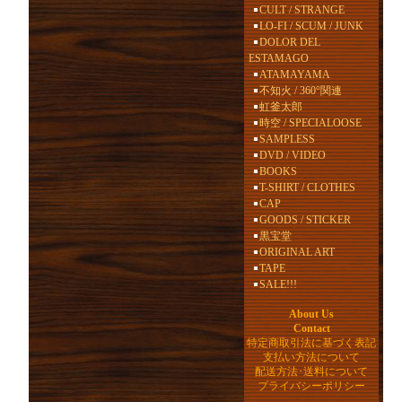
CULT / STRANGE
LO-FI / SCUM / JUNK
DOLOR DEL
ESTAMAGO
ATAMAYAMA
不知火 / 360°関連
虹釜太郎
時空 / SPECIALOOSE
SAMPLESS
DVD / VIDEO
BOOKS
T-SHIRT / CLOTHES
CAP
GOODS / STICKER
黒宝堂
ORIGINAL ART
TAPE
SALE!!!
About Us
Contact
特定商取引法に基づく表記
支払い方法について
配送方法･送料について
プライバシーポリシー