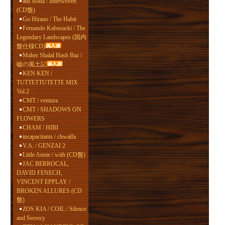
aus isoda / Interwoven
(CD盤)
Go Hirano / The Habit
Fernando Kabusacki / The
Legendary Landscapes (国内
盤仕様CD)
Maher Shalal Hash Baz /
嘘の風土記
KEN KEN /
TUTTETTUTETTE MIX
Vol.2
CMT / ventura
CMT / SHADOWS ON
FLOWERS
CHAM / HIBI
incapacitants / chwalfa
V.A. / GENZAI 2
Little Annie / with (CD盤)
JAC BERROCAL,
DAVID FENECH,
VINCENT EPPLAY /
BROKEN ALLURES (CD
盤)
ZOS KIA / COIL / Silence
and Secrecy