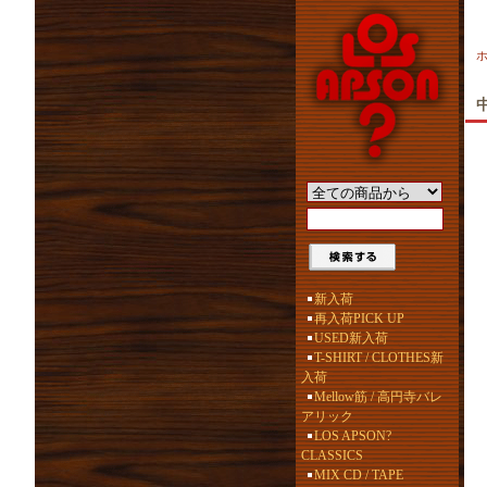
中
新入荷
再入荷PICK UP
USED新入荷
T-SHIRT / CLOTHES新
入荷
Mellow筋 / 高円寺バレ
アリック
LOS APSON?
CLASSICS
MIX CD / TAPE