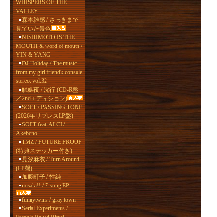
WHISPERS OF THE
VALLEY
森本雑感 / さっきまで
見ていた景色
NISHIMOTO IS THE
MOUTH & word of mouth /
YIN & YANG
DJ Holiday / The music
from my girl friend's console
stereo. vol.32
触媒夜 / 沈行 (CD-R盤
／2ndエディション)
SOFT / PASSING TONE
(2026年リプレスLP盤)
SOFT feat. ALCI /
Akebono
TMZ / FUTURE PROOF
(特典ステッカー付き)
見汐麻衣 / Turn Around
(LP盤)
加藤町子 / 性純
misaki!! / 7-song EP
funnytwins / gray town
Serial Experiments /