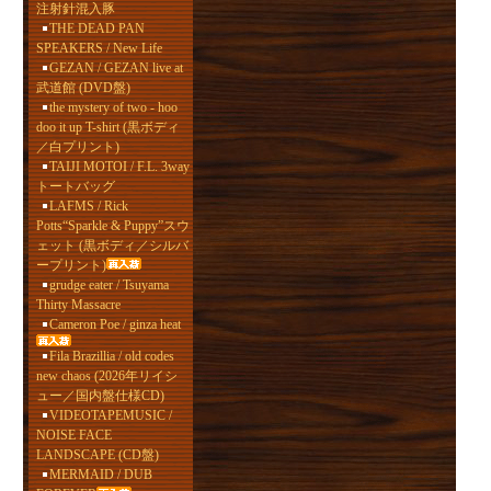
注射針混入豚
THE DEAD PAN
SPEAKERS / New Life
GEZAN / GEZAN live at
武道館 (DVD盤)
the mystery of two - hoo
doo it up T-shirt (黒ボディ
／白プリント)
TAIJI MOTOI / F.L. 3way
トートバッグ
LAFMS / Rick
Potts“Sparkle & Puppy”スウ
ェット (黒ボディ／シルバ
ープリント)
grudge eater / Tsuyama
Thirty Massacre
Cameron Poe / ginza heat
Fila Brazillia / old codes
new chaos (2026年リイシ
ュー／国内盤仕様CD)
VIDEOTAPEMUSIC /
NOISE FACE
LANDSCAPE (CD盤)
MERMAID / DUB