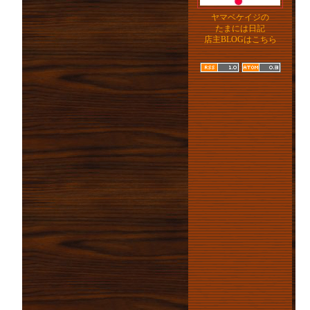
ヤマベケイジの
たまには日記
店主BLOGはこちら