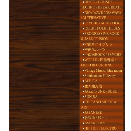
DISCO / HOUSE /
TECHNO / BREAK BEATS
NEW WAVE / NO WAVE
/ ALTERNATIVE
PSYCHE / ACID FOLK
ROCK / FOLK / BLUES
PROGRESSIVE ROCK
& JAZZ / FUSION
中南米ハイブリッド
中南米ルーツ
中南米ROCK / PSYCHE
WORLD / 民族音楽 /
FIELD RECORDING
Vintage Music / blue moon
Smithsonian Folkways
AFRICA
生き物万歳
JAZZ / FUNK / SOUL
SUN RA
CHICANO MUSIC &
ART
JAPANESE
歌謡曲 / 和モノ
ASIAN POPS
HIP HOP / ELECTRO