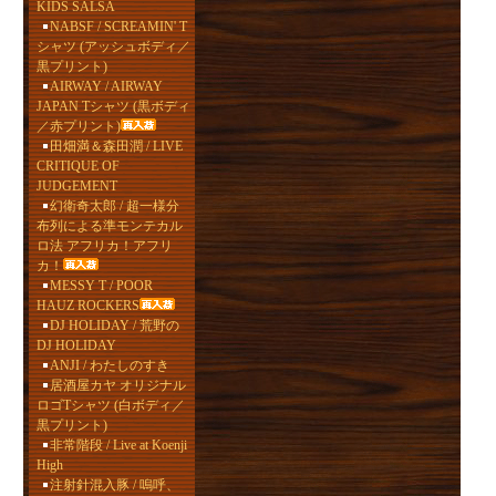
KIDS SALSA
NABSF / SCREAMIN' T
シャツ (アッシュボディ／
黒プリント)
AIRWAY / AIRWAY
JAPAN Tシャツ (黒ボディ
／赤プリント)
田畑満＆森田潤 / LIVE
CRITIQUE OF
JUDGEMENT
幻衛奇太郎 / 超一様分
布列による準モンテカル
ロ法 アフリカ！アフリ
カ！
MESSY T / POOR
HAUZ ROCKERS
DJ HOLIDAY / 荒野の
DJ HOLIDAY
ANJI / わたしのすき
居酒屋カヤ オリジナル
ロゴTシャツ (白ボディ／
黒プリント)
非常階段 / Live at Koenji
High
注射針混入豚 / 嗚呼、