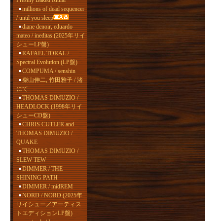
Freshly Baked Ritual
millions of dead sequencer
/ until you sleep
diane denoir, eduardo
mateo / ineditas (2025年リイ
シューLP盤)
RAFAEL TORAL /
Spectral Evolution (LP盤)
COMPUMA / senshin
柴山伸二, 竹田雅子 / 渚
にて
THOMAS DIMUZIO /
HEADLOCK (1998年リイ
シューCD盤)
CHRIS CUTLER and
THOMAS DIMUZIO /
QUAKE
THOMAS DIMUZIO /
SLEW TEW
DIMMER / THE
SHINING PATH
DIMMER / midREM
NORD / NORD (2025年
リイシュー／アーティス
トエディションLP盤)