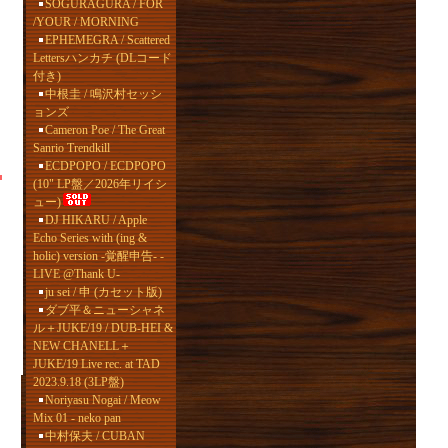
SOGURAGURA / FOR
/YOUR / MORNING
EPHEMEGRA / Scattered
Lettersハンカチ (DLコード
付き)
中根圭 / 鳴沢村セッシ
ョンズ
Cameron Poe / The Great
Sanrio Trendkill
ECDPOPO / ECDPOPO
(10" LP盤／2026年リイシ
ュー)
DJ HIKARU / Apple
Echo Series with (ing &
holic) version -覚醒申告- -
LIVE @Thank U-
ju sei / 申 (カセット版)
ダブ平＆ニューシャネ
ル＋JUKE/19 / DUB-HEI &
NEW CHANELL＋
JUKE/19 Live rec. at TAD
2023.9.18 (3LP盤)
Noriyasu Nogai / Meow
Mix 01 - neko pan
中村保夫 / CUBAN