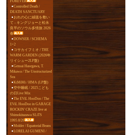
FOREVER
Controlled Death /
DEATH SANCTUARY
おれの心に絨毯を敷い
て - キングジョーと松永
良平のソウル多情旅 2026
春
DOWSER / SCHEMA
1+2
コサカイフミオ / THE
WARM GARDEN (2026年
リイシュー2LP盤)
Gensai Hasegawa, T.
Mikawa / The Unstructurized
Sea
KiMiMi / ИМА (LP盤)
空中睡眠 / 2025こども
の日Live Mix
The EViL HooDoo / The
EViL HooDoo in GARAGE
ROCKIN' CRAZE live at
Shimokitazawa SLiTS
1995.8/20
Molder / Equatorial Beans
LORELAI GUMENI /