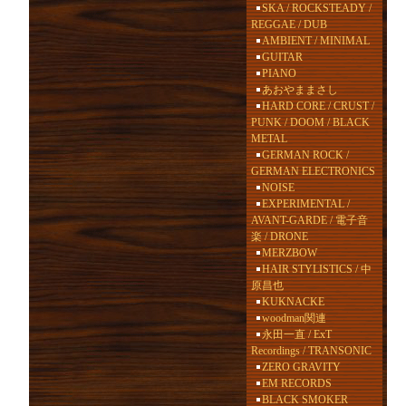
SKA / ROCKSTEADY /
REGGAE / DUB
AMBIENT / MINIMAL
GUITAR
PIANO
あおやままさし
HARD CORE / CRUST /
PUNK / DOOM / BLACK
METAL
GERMAN ROCK /
GERMAN ELECTRONICS
NOISE
EXPERIMENTAL /
AVANT-GARDE / 電子音
楽 / DRONE
MERZBOW
HAIR STYLISTICS / 中
原昌也
KUKNACKE
woodman関連
永田一直 / ExT
Recordings / TRANSONIC
ZERO GRAVITY
EM RECORDS
BLACK SMOKER