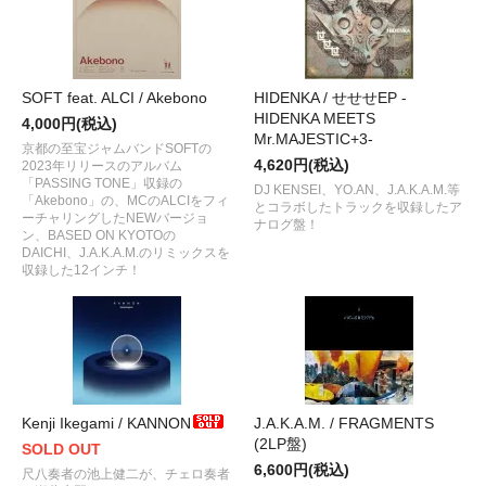
SOFT feat. ALCI / Akebono
HIDENKA / せせせEP -
HIDENKA MEETS
4,000円(税込)
Mr.MAJESTIC+3-
京都の至宝ジャムバンドSOFTの
4,620円(税込)
2023年リリースのアルバム
「PASSING TONE」収録の
DJ KENSEI、YO.AN、J.A.K.A.M.等
「Akebono」の、MCのALCIをフィ
とコラボしたトラックを収録したア
ーチャリングしたNEWバージョ
ナログ盤！
ン、BASED ON KYOTOの
DAICHI、J.A.K.A.M.のリミックスを
収録した12インチ！
Kenji Ikegami / KANNON
J.A.K.A.M. / FRAGMENTS
(2LP盤)
SOLD OUT
6,600円(税込)
尺八奏者の池上健二が、チェロ奏者