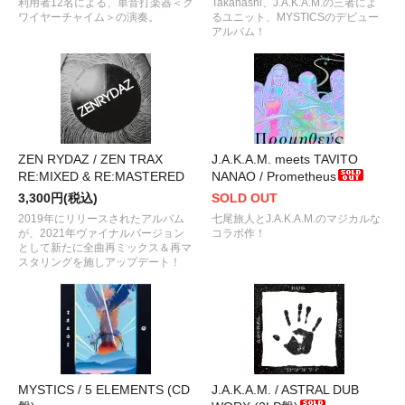
利用者12名による、単音打楽器＜ク
Takahashi、J.A.K.A.M.の三者によ
ワイヤーチャイム＞の演奏。
るユニット、MYSTICSのデビュー
アルバム！
ZEN RYDAZ / ZEN TRAX
J.A.K.A.M. meets TAVITO
RE:MIXED & RE:MASTERED
NANAO / Prometheus
3,300円(税込)
SOLD OUT
2019年にリリースされたアルバム
七尾旅人とJ.A.K.A.M.のマジカルな
が、2021年ヴァイナルバージョン
コラボ作！
として新たに全曲再ミックス＆再マ
スタリングを施しアップデート！
MYSTICS / 5 ELEMENTS (CD
J.A.K.A.M. / ASTRAL DUB