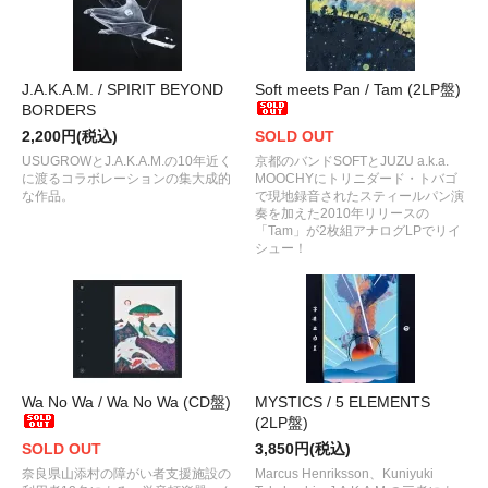
J.A.K.A.M. / SPIRIT BEYOND
Soft meets Pan / Tam (2LP盤)
BORDERS
2,200円(税込)
SOLD OUT
USUGROWとJ.A.K.A.M.の10年近く
京都のバンドSOFTとJUZU a.k.a.
に渡るコラボレーションの集大成的
MOOCHYにトリニダード・トバゴ
な作品。
で現地録音されたスティールパン演
奏を加えた2010年リリースの
「Tam」が2枚組アナログLPでリイ
シュー！
Wa No Wa / Wa No Wa (CD盤)
MYSTICS / 5 ELEMENTS
(2LP盤)
SOLD OUT
3,850円(税込)
奈良県山添村の障がい者支援施設の
Marcus Henriksson、Kuniyuki