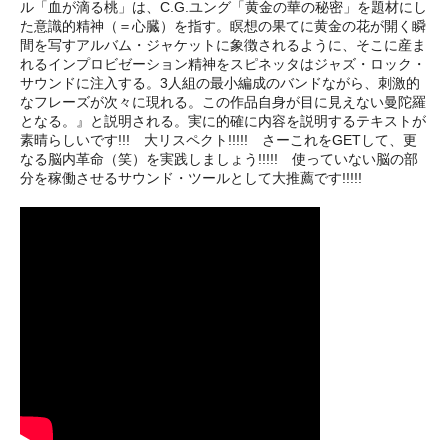
ル「血が滴る桃」は、C.G.ユング「黄金の華の秘密」を題材にし
た意識的精神（＝心臓）を指す。瞑想の果てに黄金の花が開く瞬
間を写すアルバム・ジャケットに象徴されるように、そこに産ま
れるインプロビゼーション精神をスピネッタはジャズ・ロック・
サウンドに注入する。3人組の最小編成のバンドながら、刺激的
なフレーズが次々に現れる。この作品自身が目に見えない曼陀羅
となる。』と説明される。実に的確に内容を説明するテキストが
素晴らしいです!!! 大リスペクト!!!!! さーこれをGETして、更
なる脳内革命（笑）を実践しましょう!!!!! 使っていない脳の部
分を稼働させるサウンド・ツールとして大推薦です!!!!!