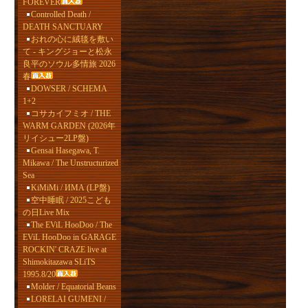
FOREVER
Controlled Death /
DEATH SANCTUARY
おれの心に絨毯を敷い
て - キングジョーと松永
良平のソウル多情旅 2026
春
DOWSER / SCHEMA
1+2
コサカイフミオ / THE
WARM GARDEN (2026年
リイシュー2LP盤)
Gensai Hasegawa, T.
Mikawa / The Unstructurized
Sea
KiMiMi / ИМА (LP盤)
空中睡眠 / 2025こども
の日Live Mix
The EViL HooDoo / The
EViL HooDoo in GARAGE
ROCKIN' CRAZE live at
Shimokitazawa SLiTS
1995.8/20
Molder / Equatorial Beans
LORELAI GUMENI /