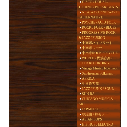
DISCO / HOUSE /
TECHNO / BREAK BEATS
NEW WAVE / NO WAVE
/ ALTERNATIVE
PSYCHE / ACID FOLK
ROCK / FOLK / BLUES
PROGRESSIVE ROCK
& JAZZ / FUSION
中南米ハイブリッド
中南米ルーツ
中南米ROCK / PSYCHE
WORLD / 民族音楽 /
FIELD RECORDING
Vintage Music / blue moon
Smithsonian Folkways
AFRICA
生き物万歳
JAZZ / FUNK / SOUL
SUN RA
CHICANO MUSIC &
ART
JAPANESE
歌謡曲 / 和モノ
ASIAN POPS
HIP HOP / ELECTRO