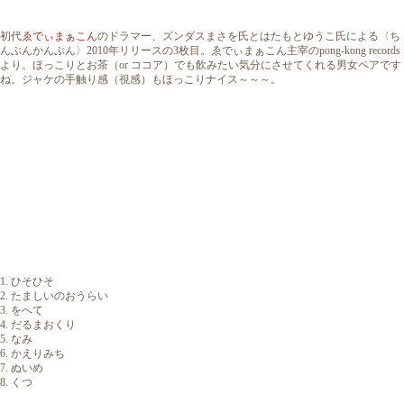
初代
ゑでぃまぁこん
のドラマー、ズンダスまさを氏とはたもとゆうこ氏による〈ち
んぷんかんぷん〉2010年リリースの3枚目。ゑでぃまぁこん主宰のpong-kong records
より。ほっこりとお茶（or ココア）でも飲みたい気分にさせてくれる男女ペアです
ね。ジャケの手触り感（視感）もほっこりナイス～～～。
1. ひそひそ
2. たましいのおうらい
3. をへて
4. だるまおくり
5. なみ
6. かえりみち
7. ぬいめ
8. くつ