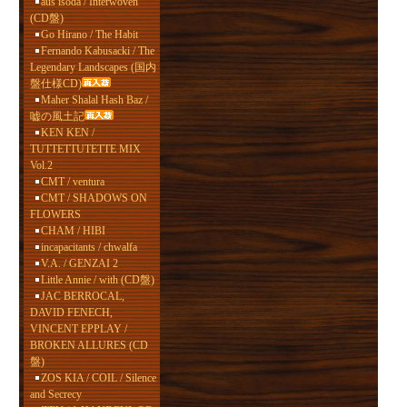
aus isoda / Interwoven
(CD盤)
Go Hirano / The Habit
Fernando Kabusacki / The
Legendary Landscapes (国内
盤仕様CD)
Maher Shalal Hash Baz /
嘘の風土記
KEN KEN /
TUTTETTUTETTE MIX
Vol.2
CMT / ventura
CMT / SHADOWS ON
FLOWERS
CHAM / HIBI
incapacitants / chwalfa
V.A. / GENZAI 2
Little Annie / with (CD盤)
JAC BERROCAL,
DAVID FENECH,
VINCENT EPPLAY /
BROKEN ALLURES (CD
盤)
ZOS KIA / COIL / Silence
and Secrecy