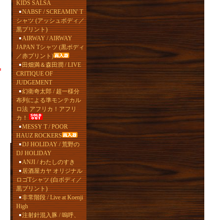
KIDS SALSA
NABSF / SCREAMIN' T
シャツ (アッシュボディ／
黒プリント)
AIRWAY / AIRWAY
JAPAN Tシャツ (黒ボディ
／赤プリント)
田畑満＆森田潤 / LIVE
CRITIQUE OF
JUDGEMENT
幻衛奇太郎 / 超一様分
布列による準モンテカル
ロ法 アフリカ！アフリ
カ！
MESSY T / POOR
HAUZ ROCKERS
DJ HOLIDAY / 荒野の
DJ HOLIDAY
ANJI / わたしのすき
居酒屋カヤ オリジナル
ロゴTシャツ (白ボディ／
黒プリント)
非常階段 / Live at Koenji
High
注射針混入豚 / 嗚呼、