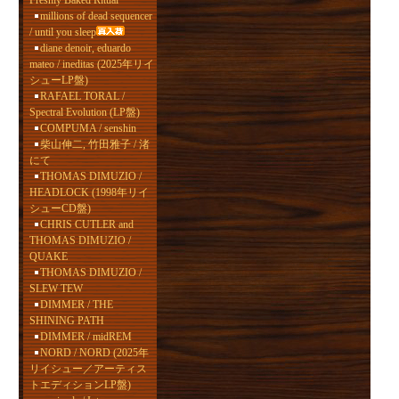
Freshly Baked Ritual
millions of dead sequencer
/ until you sleep
diane denoir, eduardo
mateo / ineditas (2025年リイ
シューLP盤)
RAFAEL TORAL /
Spectral Evolution (LP盤)
COMPUMA / senshin
柴山伸二, 竹田雅子 / 渚
にて
THOMAS DIMUZIO /
HEADLOCK (1998年リイ
シューCD盤)
CHRIS CUTLER and
THOMAS DIMUZIO /
QUAKE
THOMAS DIMUZIO /
SLEW TEW
DIMMER / THE
SHINING PATH
DIMMER / midREM
NORD / NORD (2025年
リイシュー／アーティス
トエディションLP盤)