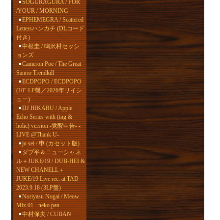
SOGURAGURA / FOR
/YOUR / MORNING
EPHEMEGRA / Scattered
Lettersハンカチ (DLコード
付き)
中根圭 / 鳴沢村セッシ
ョンズ
Cameron Poe / The Great
Sanrio Trendkill
ECDPOPO / ECDPOPO
(10" LP盤／2026年リイシ
ュー)
DJ HIKARU / Apple
Echo Series with (ing &
holic) version -覚醒申告- -
LIVE @Thank U-
ju sei / 申 (カセット版)
ダブ平＆ニューシャネ
ル＋JUKE/19 / DUB-HEI &
NEW CHANELL＋
JUKE/19 Live rec. at TAD
2023.9.18 (3LP盤)
Noriyasu Nogai / Meow
Mix 01 - neko pan
中村保夫 / CUBAN