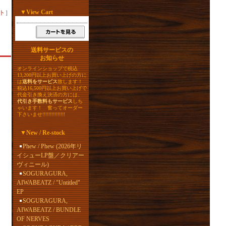
▼
View Cart
ト
］
送料サービスの
お知らせ
オンラインショップで税込
13,200円以上お買い上げの方に
は
送料をサービス
致します！
税込16,500円以上お買い上げで
代金引き換え決済の方には、
代引き手数料もサービス
しち
ゃいます！ 奮ってオーダー
下さいませ!!!!!!!!!!!!!!!
▼
New / Re-stock
Phew / Phew (2026年リ
イシューLP盤／クリアー
ヴィニール)
SOGURAGURA,
AIWABEATZ / "Untitled"
EP
SOGURAGURA,
AIWABEATZ / BUNDLE
OF NERVES