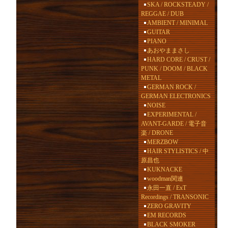
SKA / ROCKSTEADY /
REGGAE / DUB
AMBIENT / MINIMAL
GUITAR
PIANO
あおやままさし
HARD CORE / CRUST /
PUNK / DOOM / BLACK
METAL
GERMAN ROCK /
GERMAN ELECTRONICS
NOISE
EXPERIMENTAL /
AVANT-GARDE / 電子音
楽 / DRONE
MERZBOW
HAIR STYLISTICS / 中
原昌也
KUKNACKE
woodman関連
永田一直 / ExT
Recordings / TRANSONIC
ZERO GRAVITY
EM RECORDS
BLACK SMOKER