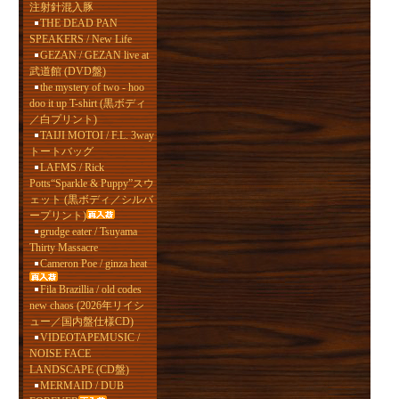
注射針混入豚
THE DEAD PAN
SPEAKERS / New Life
GEZAN / GEZAN live at
武道館 (DVD盤)
the mystery of two - hoo
doo it up T-shirt (黒ボディ
／白プリント)
TAIJI MOTOI / F.L. 3way
トートバッグ
LAFMS / Rick
Potts“Sparkle & Puppy”スウ
ェット (黒ボディ／シルバ
ープリント)
grudge eater / Tsuyama
Thirty Massacre
Cameron Poe / ginza heat
Fila Brazillia / old codes
new chaos (2026年リイシ
ュー／国内盤仕様CD)
VIDEOTAPEMUSIC /
NOISE FACE
LANDSCAPE (CD盤)
MERMAID / DUB