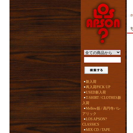
新入荷
再入荷PICK UP
USED新入荷
T-SHIRT / CLOTHES新
入荷
Mellow筋 / 高円寺バレ
アリック
LOS APSON?
CLASSICS
MIX CD / TAPE