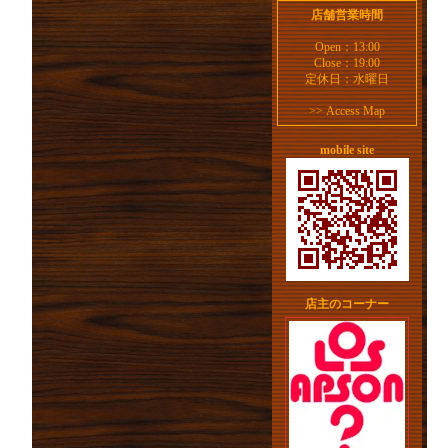
店舗営業時間
Open：13:00
Close：19:00
定休日：水曜日
>>
Access Map
mobile site
店主のコーナー