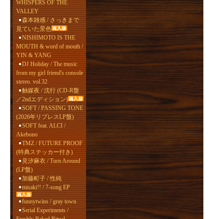
WHISPERS OF THE
VALLEY
森本雑感 / さっきまで
見ていた景色
NISHIMOTO IS THE
MOUTH & word of mouth /
YIN & YANG
DJ Holiday / The music
from my girl friend's console
stereo. vol.32
触媒夜 / 沈行 (CD-R盤
／2ndエディション)
SOFT / PASSING TONE
(2026年リプレスLP盤)
SOFT feat. ALCI /
Akebono
TMZ / FUTURE PROOF
(特典ステッカー付き)
見汐麻衣 / Turn Around
(LP盤)
加藤町子 / 性純
misaki!! / 7-song EP
funnytwins / gray town
Serial Experiments /