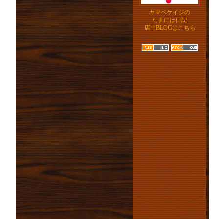
ヤマベケイジの
たまには日記
店主BLOGはこちら