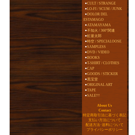
CULT / STRANGE
LO-FI / SCUM / JUNK
DOLOR DEL
ESTAMAGO
ATAMAYAMA
不知火 / 360°関連
虹釜太郎
時空 / SPECIALOOSE
SAMPLESS
DVD / VIDEO
BOOKS
T-SHIRT / CLOTHES
CAP
GOODS / STICKER
黒宝堂
ORIGINAL ART
TAPE
SALE!!!
About Us
Contact
特定商取引法に基づく表記
支払い方法について
配送方法･送料について
プライバシーポリシー