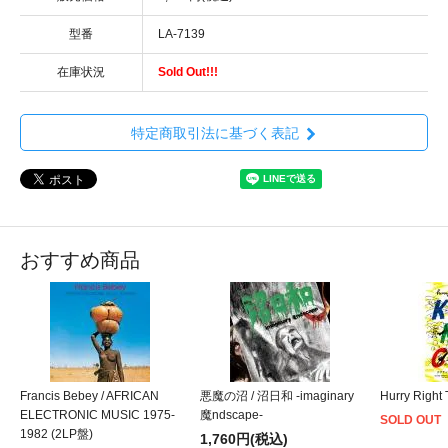
型番
LA-7139
在庫状況
Sold Out!!!
特定商取引法に基づく表記
おすすめ商品
Francis Bebey / AFRICAN
悪魔の沼 / 沼日和 -imaginary
Hurry Right
ELECTRONIC MUSIC 1975-
魔ndscape-
SOLD OUT
1982 (2LP盤)
1,760円(税込)