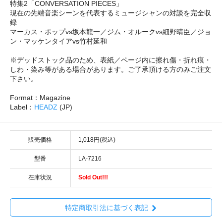
特集2「CONVERSATION PIECES」
現在の先端音楽シーンを代表するミュージシャンの対談を完全収
録
マーカス・ポップvs坂本龍一／ジム・オルークvs細野晴臣／ジョ
ン・マッケンタイアvs竹村延和
※デッドストック品のため、表紙／ページ内に擦れ傷・折れ痕・
しわ・染み等がある場合があります。ご了承頂ける方のみご注文
下さい。
Format：Magazine
Label：
HEADZ
(JP)
販売価格
1,018円(税込)
型番
LA-7216
在庫状況
Sold Out!!!
特定商取引法に基づく表記