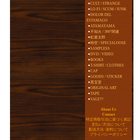
CULT / STRANGE
LO-FI / SCUM / JUNK
DOLOR DEL
ESTAMAGO
ATAMAYAMA
不知火 / 360°関連
虹釜太郎
時空 / SPECIALOOSE
SAMPLESS
DVD / VIDEO
BOOKS
T-SHIRT / CLOTHES
CAP
GOODS / STICKER
黒宝堂
ORIGINAL ART
TAPE
SALE!!!
About Us
Contact
特定商取引法に基づく表記
支払い方法について
配送方法･送料について
プライバシーポリシー