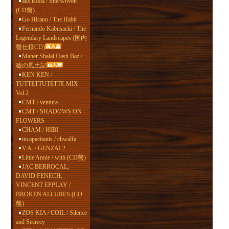
aus isoda / Interwoven
(CD盤)
Go Hirano / The Habit
Fernando Kabusacki / The
Legendary Landscapes (国内
盤仕様CD)
Maher Shalal Hash Baz /
嘘の風土記
KEN KEN /
TUTTETTUTETTE MIX
Vol.2
CMT / ventura
CMT / SHADOWS ON
FLOWERS
CHAM / HIBI
incapacitants / chwalfa
V.A. / GENZAI 2
Little Annie / with (CD盤)
JAC BERROCAL,
DAVID FENECH,
VINCENT EPPLAY /
BROKEN ALLURES (CD
盤)
ZOS KIA / COIL / Silence
and Secrecy