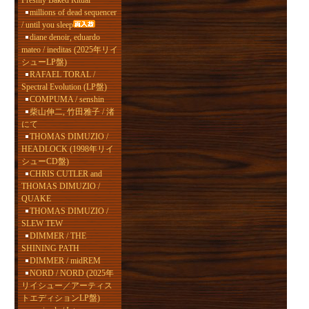
Freshly Baked Ritual
millions of dead sequencer
/ until you sleep
diane denoir, eduardo
mateo / ineditas (2025年リイ
シューLP盤)
RAFAEL TORAL /
Spectral Evolution (LP盤)
COMPUMA / senshin
柴山伸二, 竹田雅子 / 渚
にて
THOMAS DIMUZIO /
HEADLOCK (1998年リイ
シューCD盤)
CHRIS CUTLER and
THOMAS DIMUZIO /
QUAKE
THOMAS DIMUZIO /
SLEW TEW
DIMMER / THE
SHINING PATH
DIMMER / midREM
NORD / NORD (2025年
リイシュー／アーティス
トエディションLP盤)