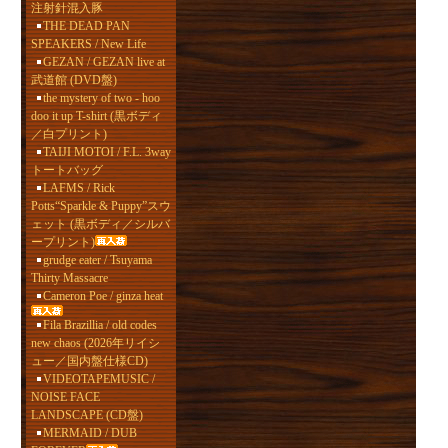
注射針混入豚
THE DEAD PAN
SPEAKERS / New Life
GEZAN / GEZAN live at
武道館 (DVD盤)
the mystery of two - hoo
doo it up T-shirt (黒ボディ
／白プリント)
TAIJI MOTOI / F.L. 3way
トートバッグ
LAFMS / Rick
Potts“Sparkle & Puppy”スウ
ェット (黒ボディ／シルバ
ープリント)
grudge eater / Tsuyama
Thirty Massacre
Cameron Poe / ginza heat
Fila Brazillia / old codes
new chaos (2026年リイシ
ュー／国内盤仕様CD)
VIDEOTAPEMUSIC /
NOISE FACE
LANDSCAPE (CD盤)
MERMAID / DUB