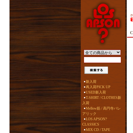
C
新入荷
再入荷PICK UP
USED新入荷
T-SHIRT / CLOTHES新
入荷
Mellow筋 / 高円寺バレ
アリック
LOS APSON?
CLASSICS
MIX CD / TAPE