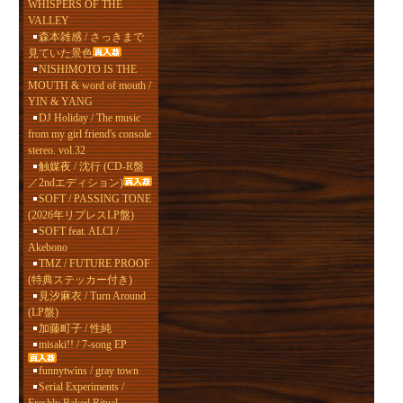
WHISPERS OF THE
VALLEY
森本雑感 / さっきまで
見ていた景色
NISHIMOTO IS THE
MOUTH & word of mouth /
YIN & YANG
DJ Holiday / The music
from my girl friend's console
stereo. vol.32
触媒夜 / 沈行 (CD-R盤
／2ndエディション)
SOFT / PASSING TONE
(2026年リプレスLP盤)
SOFT feat. ALCI /
Akebono
TMZ / FUTURE PROOF
(特典ステッカー付き)
見汐麻衣 / Turn Around
(LP盤)
加藤町子 / 性純
misaki!! / 7-song EP
funnytwins / gray town
Serial Experiments /