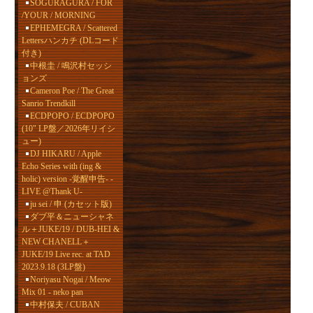
SOGURAGURA / FOR
/YOUR / MORNING
EPHEMEGRA / Scattered
Lettersハンカチ (DLコード
付き)
中根圭 / 鳴沢村セッシ
ョンズ
Cameron Poe / The Great
Sanrio Trendkill
ECDPOPO / ECDPOPO
(10" LP盤／2026年リイシ
ュー)
DJ HIKARU / Apple
Echo Series with (ing &
holic) version -覚醒申告- -
LIVE @Thank U-
ju sei / 申 (カセット版)
ダブ平＆ニューシャネ
ル＋JUKE/19 / DUB-HEI &
NEW CHANELL＋
JUKE/19 Live rec. at TAD
2023.9.18 (3LP盤)
Noriyasu Nogai / Meow
Mix 01 - neko pan
中村保夫 / CUBAN