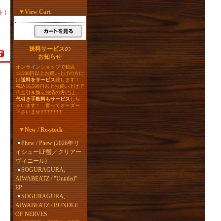
▼
View Cart
ト
］
送料サービスの
お知らせ
オンラインショップで税込
13,200円以上お買い上げの方に
は
送料をサービス
致します！
税込16,500円以上お買い上げで
代金引き換え決済の方には、
代引き手数料もサービス
しち
ゃいます！ 奮ってオーダー
下さいませ!!!!!!!!!!!!!!!
▼
New / Re-stock
Phew / Phew (2026年リ
イシューLP盤／クリアー
ヴィニール)
SOGURAGURA,
AIWABEATZ / "Untitled"
EP
SOGURAGURA,
AIWABEATZ / BUNDLE
OF NERVES