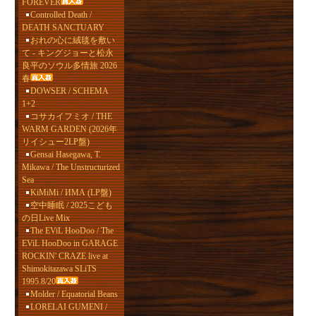
FOREVER
Controlled Death /
DEATH SANCTUARY
おれの心に絨毯を敷い
て - キングジョーと松永
良平のソウル多情旅 2026
春
DOWSER / SCHEMA
1+2
コサカイフミオ / THE
WARM GARDEN (2026年
リイシュー2LP盤)
Gensai Hasegawa, T.
Mikawa / The Unstructurized
Sea
KiMiMi / ИМА (LP盤)
空中睡眠 / 2025こども
の日Live Mix
The EViL HooDoo / The
EViL HooDoo in GARAGE
ROCKIN' CRAZE live at
Shimokitazawa SLiTS
1995.8/20
Molder / Equatorial Beans
LORELAI GUMENI /