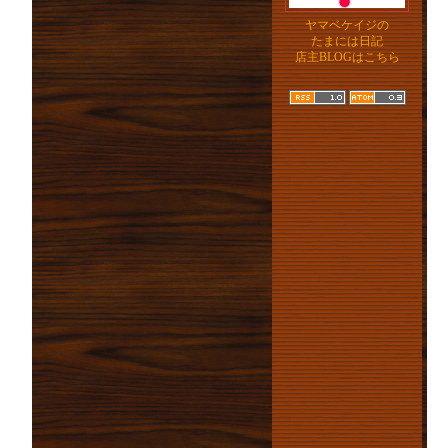
ヤマベケイジの
たまには日記
店主BLOGはこちら