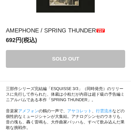
AMEPHONE / SPRING THUNDER
692円(税込)
SOLD OUT
三部作シリーズ完結編「ESQUISSE 3/3」（同時発売）のリリー
スに先行して作られた、体裁は小粒だが内容は超ド級の予告編ミ
ニアルバムである本作「SPRING THUNDER」。
音楽家
アメフォン
の鶴の一声で、
アヤコレット
、
行雲流水
などの
個性的なミュージシャンが大集結。アナログシンセのウネリも、
音の塊も、轟く雷鳴も、大作曲家バッハも、すべて飲み込んだ果
敢な挑戦作。