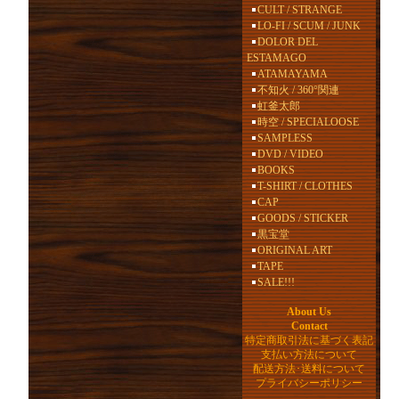
CULT / STRANGE
LO-FI / SCUM / JUNK
DOLOR DEL
ESTAMAGO
ATAMAYAMA
不知火 / 360°関連
虹釜太郎
時空 / SPECIALOOSE
SAMPLESS
DVD / VIDEO
BOOKS
T-SHIRT / CLOTHES
CAP
GOODS / STICKER
黒宝堂
ORIGINAL ART
TAPE
SALE!!!
About Us
Contact
特定商取引法に基づく表記
支払い方法について
配送方法･送料について
プライバシーポリシー