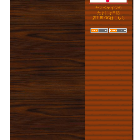
ヤマベケイジの
たまには日記
店主BLOGはこちら