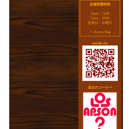
店舗営業時間
Open：13:00
Close：19:00
定休日：水曜日
>>
Access Map
mobile site
店主のコーナー