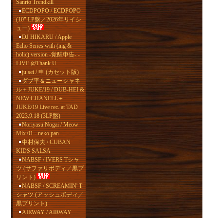
Sanrio Trendkill
ECDPOPO / ECDPOPO
(10" LP盤／2026年リイシ
ュー)
DJ HIKARU / Apple
Echo Series with (ing &
holic) version -覚醒申告- -
LIVE @Thank U-
ju sei / 申 (カセット版)
ダブ平＆ニューシャネ
ル＋JUKE/19 / DUB-HEI &
NEW CHANELL＋
JUKE/19 Live rec. at TAD
2023.9.18 (3LP盤)
Noriyasu Nogai / Meow
Mix 01 - neko pan
中村保夫 / CUBAN
KIDS SALSA
NABSF / IVERS Tシャ
ツ (サファリボディ／黒プ
リント)
NABSF / SCREAMIN' T
シャツ (アッシュボディ／
黒プリント)
AIRWAY / AIRWAY