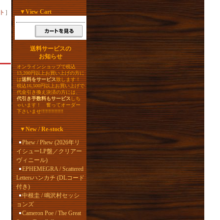
▼
View Cart
ト
］
送料サービスの
お知らせ
オンラインショップで税込
13,200円以上お買い上げの方に
は
送料をサービス
致します！
税込16,500円以上お買い上げで
代金引き換え決済の方には、
代引き手数料もサービス
しち
ゃいます！ 奮ってオーダー
下さいませ!!!!!!!!!!!!!!!
▼
New / Re-stock
Phew / Phew (2026年リ
イシューLP盤／クリアー
ヴィニール)
EPHEMEGRA / Scattered
Lettersハンカチ (DLコード
付き)
中根圭 / 鳴沢村セッシ
ョンズ
Cameron Poe / The Great