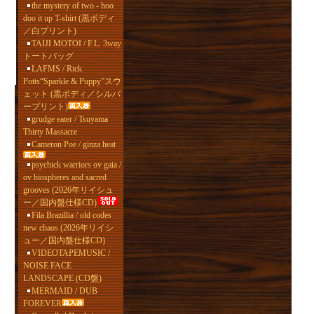
the mystery of two - hoo
doo it up T-shirt (黒ボディ
／白プリント)
TAIJI MOTOI / F.L. 3way
トートバッグ
LAFMS / Rick
Potts“Sparkle & Puppy”スウ
ェット (黒ボディ／シルバ
ープリント)
grudge eater / Tsuyama
Thirty Massacre
Cameron Poe / ginza heat
psychick warriors ov gaia /
ov biospheres and sacred
grooves (2026年リイシュ
ー／国内盤仕様CD)
Fila Brazillia / old codes
new chaos (2026年リイシ
ュー／国内盤仕様CD)
VIDEOTAPEMUSIC /
NOISE FACE
LANDSCAPE (CD盤)
MERMAID / DUB
FOREVER