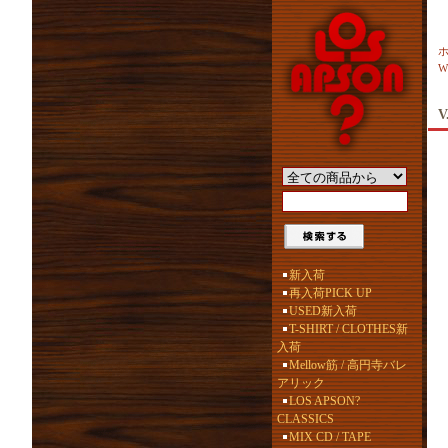
W
V
新入荷
再入荷PICK UP
USED新入荷
T-SHIRT / CLOTHES新
入荷
Mellow筋 / 高円寺バレ
アリック
LOS APSON?
CLASSICS
MIX CD / TAPE