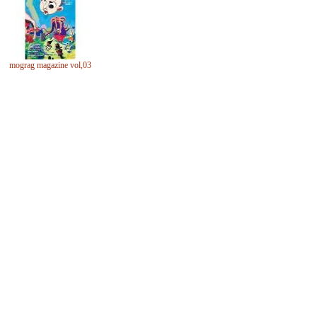
mograg magazine vol,03