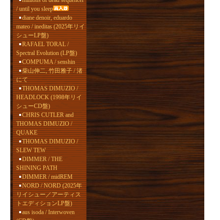
millions of dead sequencer
/ until you sleep
diane denoir, eduardo
mateo / ineditas (2025年リイ
シューLP盤)
RAFAEL TORAL /
Spectral Evolution (LP盤)
COMPUMA / senshin
柴山伸二, 竹田雅子 / 渚
にて
THOMAS DIMUZIO /
HEADLOCK (1998年リイ
シューCD盤)
CHRIS CUTLER and
THOMAS DIMUZIO /
QUAKE
THOMAS DIMUZIO /
SLEW TEW
DIMMER / THE
SHINING PATH
DIMMER / midREM
NORD / NORD (2025年
リイシュー／アーティス
トエディションLP盤)
aus isoda / Interwoven