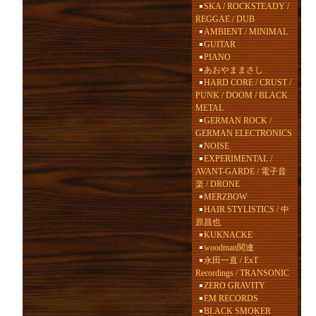
SKA / ROCKSTEADY /
REGGAE / DUB
AMBIENT / MINIMAL
GUITAR
PIANO
あおやままさし
HARD CORE / CRUST /
PUNK / DOOM / BLACK
METAL
GERMAN ROCK /
GERMAN ELECTRONICS
NOISE
EXPERIMENTAL /
AVANT-GARDE / 電子音
楽 / DRONE
MERZBOW
HAIR STYLISTICS / 中
原昌也
KUKNACKE
woodman関連
永田一直 / ExT
Recordings / TRANSONIC
ZERO GRAVITY
EM RECORDS
BLACK SMOKER