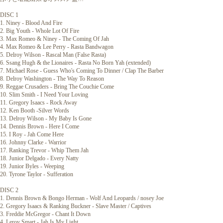
DISC 1
1. Niney - Blood And Fire
2. Big Youth - Whole Lot Of Fire
3. Max Romeo & Niney - The Coming Of Jah
4. Max Romeo & Lee Perry - Rasta Bandwagon
5. Delroy Wilson - Rascal Man (False Rasta)
6. Ssang Hugh & the Lionaires - Rasta No Born Yah (extended)
7. Michael Rose - Guess Who's Coming To Dinner / Clap The Barber
8. Delroy Washington - The Way To Reason
9. Reggae Crusaders - Bring The Couchie Come
10. Slim Smith - I Need Your Loving
11. Gregory Isaacs - Rock Away
12. Ken Booth -Silver Words
13. Delroy Wilson - My Baby Is Gone
14. Dennis Brown - Here I Come
15. I Roy - Jah Come Here
16. Johnny Clarke - Warrior
17. Ranking Trevor - Whip Them Jah
18. Junior Delgado - Every Natty
19. Junior Byles - Weeping
20. Tyrone Taylor - Sufferation
DISC 2
1. Dennis Brown & Bongo Herman - Wolf And Leopards / nosey Joe
2. Gregory Isaacs & Ranking Buckner - Slave Master / Captives
3. Freddie McGregor - Chant It Down
4. Leroy Smart - Jah Is My Light