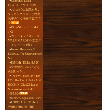
Controlled Death /
DEATH SANCTUARY
おれの心に絨毯を敷い
て - キングジョーと松永
良平のソウル多情旅 2026
春
DOWSER / SCHEMA
1+2
コサカイフミオ / THE
WARM GARDEN (2026年
リイシュー2LP盤)
Gensai Hasegawa, T.
Mikawa / The Unstructurized
Sea
KiMiMi / ИМА (LP盤)
空中睡眠 / 2025こども
の日Live Mix
The EViL HooDoo / The
EViL HooDoo in GARAGE
ROCKIN' CRAZE live at
Shimokitazawa SLiTS
1995.8/20
Molder / Equatorial Beans
LORELAI GUMENI /
WHISPERS OF THE