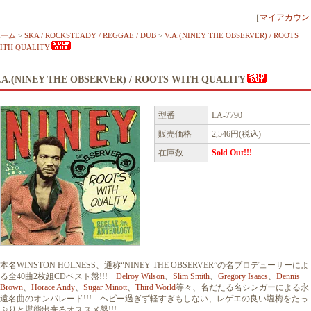
［
マイアカウン
ホーム
>
SKA / ROCKSTEADY / REGGAE / DUB
>
V.A.(NINEY THE OBSERVER) / ROOTS
ITH QUALITY
.A.(NINEY THE OBSERVER) / ROOTS WITH QUALITY
型番
LA-7790
販売価格
2,546円(税込)
在庫数
Sold Out!!!
本名WINSTON HOLNESS、通称“NINEY THE OBSERVER”の名プロデューサーによ
る全40曲2枚組CDベスト盤!!!
Delroy Wilson
、
Slim Smith
、
Gregory Isaacs
、
Dennis
Brown
、
Horace Andy
、
Sugar Minott
、
Third World
等々、名だたる名シンガーによる永
遠名曲のオンパレード!!! ヘビー過ぎず軽すぎもしない、レゲエの良い塩梅をたっ
ぷりと堪能出来るオススメ盤!!!