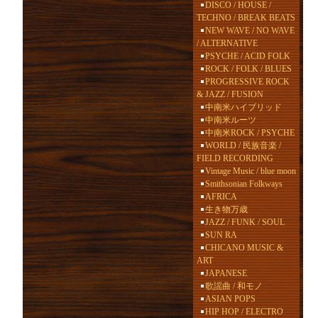
DISCO / HOUSE /
TECHNO / BREAK BEATS
NEW WAVE / NO WAVE
/ ALTERNATIVE
PSYCHE / ACID FOLK
ROCK / FOLK / BLUES
PROGRESSIVE ROCK
& JAZZ / FUSION
中南米ハイブリッド
中南米ルーツ
中南米ROCK / PSYCHE
WORLD / 民族音楽 /
FIELD RECORDING
Vintage Music / blue moon
Smithsonian Folkways
AFRICA
生き物万歳
JAZZ / FUNK / SOUL
SUN RA
CHICANO MUSIC &
ART
JAPANESE
歌謡曲 / 和モノ
ASIAN POPS
HIP HOP / ELECTRO