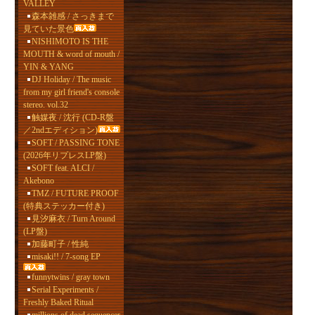
VALLEY
森本雑感 / さっきまで
見ていた景色
NISHIMOTO IS THE
MOUTH & word of mouth /
YIN & YANG
DJ Holiday / The music
from my girl friend's console
stereo. vol.32
触媒夜 / 沈行 (CD-R盤
／2ndエディション)
SOFT / PASSING TONE
(2026年リプレスLP盤)
SOFT feat. ALCI /
Akebono
TMZ / FUTURE PROOF
(特典ステッカー付き)
見汐麻衣 / Turn Around
(LP盤)
加藤町子 / 性純
misaki!! / 7-song EP
funnytwins / gray town
Serial Experiments /
Freshly Baked Ritual