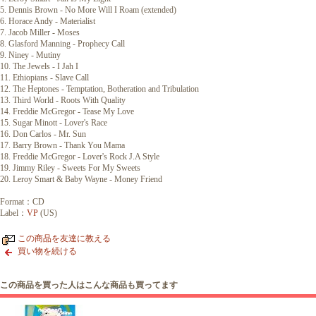
5. Dennis Brown - No More Will I Roam (extended)
6. Horace Andy - Materialist
7. Jacob Miller - Moses
8. Glasford Manning - Prophecy Call
9. Niney - Mutiny
10. The Jewels - I Jah I
11. Ethiopians - Slave Call
12. The Heptones - Temptation, Botheration and Tribulation
13. Third World - Roots With Quality
14. Freddie McGregor - Tease My Love
15. Sugar Minott - Lover's Race
16. Don Carlos - Mr. Sun
17. Barry Brown - Thank You Mama
18. Freddie McGregor - Lover's Rock J.A Style
19. Jimmy Riley - Sweets For My Sweets
20. Leroy Smart & Baby Wayne - Money Friend
Format：CD
Label：
VP
(US)
この商品を友達に教える
買い物を続ける
この商品を買った人はこんな商品も買ってます