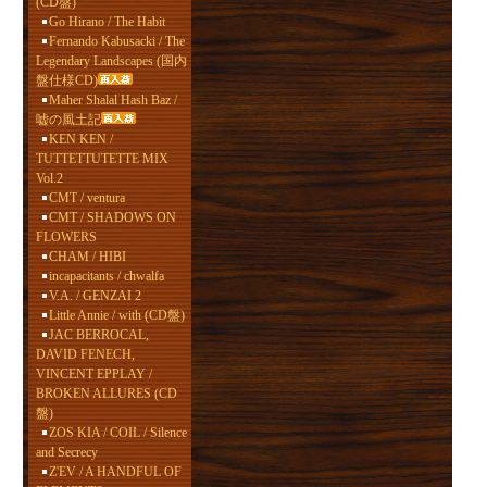
(CD盤)
Go Hirano / The Habit
Fernando Kabusacki / The
Legendary Landscapes (国内
盤仕様CD)
Maher Shalal Hash Baz /
嘘の風土記
KEN KEN /
TUTTETTUTETTE MIX
Vol.2
CMT / ventura
CMT / SHADOWS ON
FLOWERS
CHAM / HIBI
incapacitants / chwalfa
V.A. / GENZAI 2
Little Annie / with (CD盤)
JAC BERROCAL,
DAVID FENECH,
VINCENT EPPLAY /
BROKEN ALLURES (CD
盤)
ZOS KIA / COIL / Silence
and Secrecy
Z'EV / A HANDFUL OF