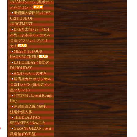
JAPAN Tシャツ (黒ボディ
／赤プリント)
田畑満＆森田潤 / LIVE
CRITIQUE OF
JUDGEMENT
幻衛奇太郎 / 超一様分
布列による準モンテカル
ロ法 アフリカ！アフリ
カ！
MESSY T / POOR
HAUZ ROCKERS
DJ HOLIDAY / 荒野の
DJ HOLIDAY
ANJI / わたしのすき
居酒屋カヤ オリジナル
ロゴTシャツ (白ボディ／
黒プリント)
非常階段 / Live at Koenji
High
注射針混入豚 / 嗚呼、
注射針混入豚
THE DEAD PAN
SPEAKERS / New Life
GEZAN / GEZAN live at
武道館 (DVD盤)