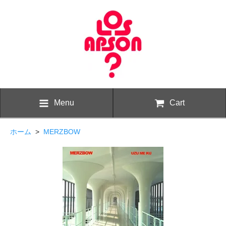
Menu
Cart
ホーム
>
MERZBOW