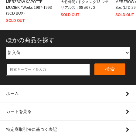
MERZBOW KAPOTTE
大竹伸朗 / ドクメンタ13 マテ
MERZBOW / 
MUZIEK / Works 1987-1993
リアルズ：08 #67 / 2
Box (LTD.29
(3CD BOX)
SOLD OUT
SOLD OUT
SOLD OUT
ほかの商品を探す
検索
ホーム
カートを見る
特定商取引法に基づく表記