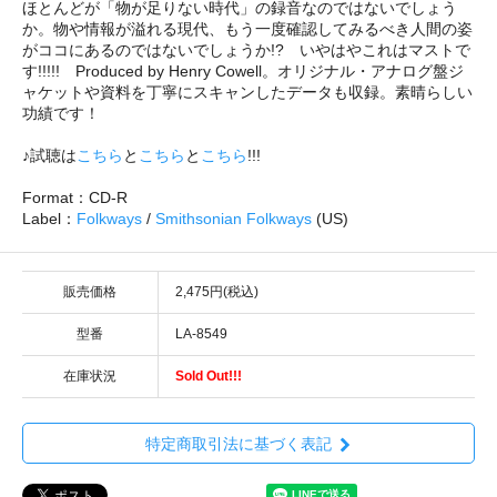
ほとんどが「物が足りない時代」の録音なのではないでしょう
か。物や情報が溢れる現代、もう一度確認してみるべき人間の姿
がココにあるのではないでしょうか!? いやはやこれはマストで
す!!!!! Produced by Henry Cowell。オリジナル・アナログ盤ジ
ャケットや資料を丁寧にスキャンしたデータも収録。素晴らしい
功績です！
♪試聴は
こちら
と
こちら
と
こちら
!!!
Format：CD-R
Label：
Folkways
/
Smithsonian Folkways
(US)
販売価格
2,475円(税込)
型番
LA-8549
在庫状況
Sold Out!!!
特定商取引法に基づく表記