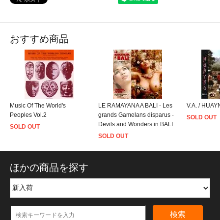
おすすめ商品
Music Of The World's
LE RAMAYANA A BALI - Les
V.A. / HUAY
Peoples Vol.2
grands Gamelans disparus -
SOLD OUT
Devils and Wonders in BALI
SOLD OUT
SOLD OUT
ほかの商品を探す
検索