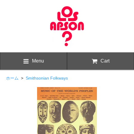
Menu
Cart
ホーム
>
Smithsonian Folkways