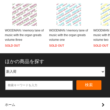
WOODMAN / memory lane of
WOODMAN / memory lane of
WOODMAN / 
music with the organ greats
music with the organ greats
music with t
volume three
volume one
volume two
SOLD OUT
SOLD OUT
SOLD OUT
ほかの商品を探す
検索
ホーム