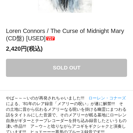
Loren Connors / The Curse of Midnight Mary
(CD盤) [USED]
2,420円(税込)
SOLD OUT
やば～～～いのが再発されちゃいました!!!
ローレン・コナーズ
による、'81年のレア録音「メアリーの呪い」が遂に解禁!!! そ
の土地に昔から伝わるメアリーなる呪いを掛ける幽霊にまつわる
話をタイトルにした音源で、そのメアリーが眠る墓地にローレン
自身がギターとテープレコーダーを持ち込み録音したというもの
凄い作品!!! ア～ウ～と唸りながらアコギをギクシャクと演奏し
ています!!! ヒョエーーー異形のブルース録音です!!!