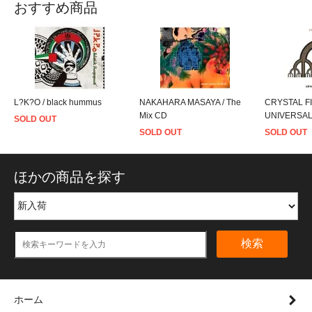
おすすめ商品
L?K?O / black hummus
NAKAHARA MASAYA / The
CRYSTAL FI
Mix CD
UNIVERSAL
SOLD OUT
SOLD OUT
SOLD OUT
ほかの商品を探す
検索
ホーム