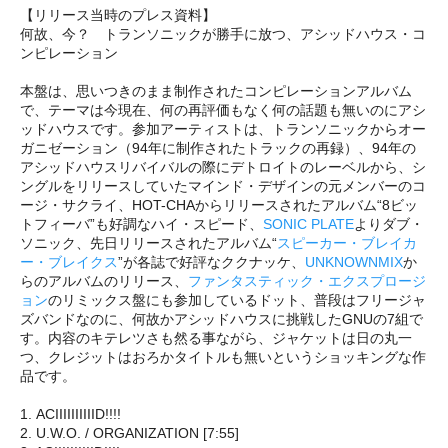
【リリース当時のプレス資料】
何故、今？ トランソニックが勝手に放つ、アシッドハウス・コ
ンピレーション
本盤は、思いつきのまま制作されたコンピレーションアルバム
で、テーマは今現在、何の再評価もなく何の話題も無いのにアシ
ッドハウスです。参加アーティストは、トランソニックからオー
ガニゼーション（94年に制作されたトラックの再録）、94年の
アシッドハウスリバイバルの際にデトロイトのレーベルから、シ
ングルをリリースしていたマインド・デザインの元メンバーのコ
ージ・サクライ、HOT-CHAからリリースされたアルバム“8ビッ
トフィーバ”も好調なハイ・スピード、
SONIC PLATE
よりダブ・
ソニック、先日リリースされたアルバム“
スピーカー・ブレイカ
ー・ブレイクス
”が各誌で好評なククナッケ、
UNKNOWNMIX
か
らのアルバムのリリース、
ファンタスティック・エクスプロージ
ョン
のリミックス盤にも参加しているドット、普段はフリージャ
ズバンドなのに、何故かアシッドハウスに挑戦したGNUの7組で
す。内容のキテレツさも然る事ながら、ジャケットは日の丸一
つ、クレジットはおろかタイトルも無いというショッキングな作
品です。
1. ACIIIIIIIIIID!!!!
2. U.W.O. / ORGANIZATION [7:55]