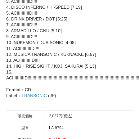
3. ACIIIIIIIIIID!!!!
4. DISCO INFERNO / HI-SPEED [7:19]
5. ACIIIIIIIIIID!!!!
6. DRINK DRIVER / DOT [5:25]
7. ACIIIIIIIIIID!!!!
8. ARMADILLO / GNU [5:10]
9. ACIIIIIIIIIID!!!!
10. NUKEMON / DUB SONIC [4:08]
11. ACIIIIIIIIIID!!!!
12. MUSICA TRANSONIC / KUKNACKE [6:57]
13. ACIIIIIIIIIID!!!!
14. HIGH RISE SIGHT / KOJI SAKURAI [5:13]
15.
ACIIIIIIIIIID!!!!!!!!!!!!!!!!!!!!!!!!!!!!!!!!!!!!!!!!!!!!!!!!!!!!!!!!!!!!!!!!!!!!!!!!!!!!!!!!!!!!!!!!!!
Format：CD
Label：
TRANSONIC
(JP)
販売価格
2,037円(税込)
型番
LA-9794