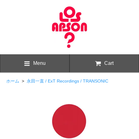
Menu
Cart
ホーム
>
永田一直 / ExT Recordings / TRANSONIC