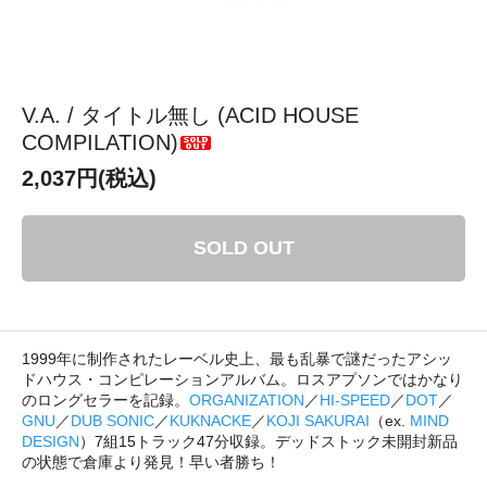
V.A. / タイトル無し (ACID HOUSE
COMPILATION)
2,037円(税込)
SOLD OUT
1999年に制作されたレーベル史上、最も乱暴で謎だったアシッ
ドハウス・コンピレーションアルバム。ロスアプソンではかなり
のロングセラーを記録。
ORGANIZATION
／
HI-SPEED
／
DOT
／
GNU
／
DUB SONIC
／
KUKNACKE
／
KOJI SAKURAI
（ex.
MIND
DESIGN
）7組15トラック47分収録。デッドストック未開封新品
の状態で倉庫より発見！早い者勝ち！