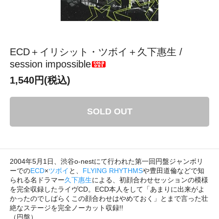
ECD＋イリシット・ツボイ＋久下惠生 /
session impossible
1,540円(税込)
SOLD OUT
2004年5月1日、渋谷o-nestにて行われた第一回円盤ジャンボリ
ーでの
ECD
×
ツボイ
と、
FLYING RHYTHMS
や豊田道倫などで知
られる名ドラマー
久下惠生
による、初顔合わせセッションの模様
を完全収録したライヴCD。ECD本人をして「あまりに出来がよ
かったのでしばらくこの顔合わせはやめておく」とまで言った壮
絶なステージを完全ノーカット収録!!
（円盤）