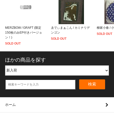
MERZBOW / GRAFT (限定
ゑでぃまぁこん / カミナリデ
柳家小春 / 
150枚のみEP付きバージョ
ンゴン
SOLD OUT
ン！)
SOLD OUT
SOLD OUT
ほかの商品を探す
検索
ホーム