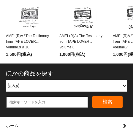
AMEL(R)A / The Testimony
AMEL(R)A / The Testimony
AMEL(R)A / 
from TAPE LOVER...
from TAPE LOVER...
from TAPE L
Volume.9 & 10
Volume.8
Volume.7
1,500円(税込)
1,000円(税込)
1,000円(
ほかの商品を探す
検索
ホーム