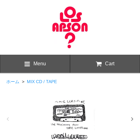
Menu
Cart
ホーム
>
MIX CD / TAPE