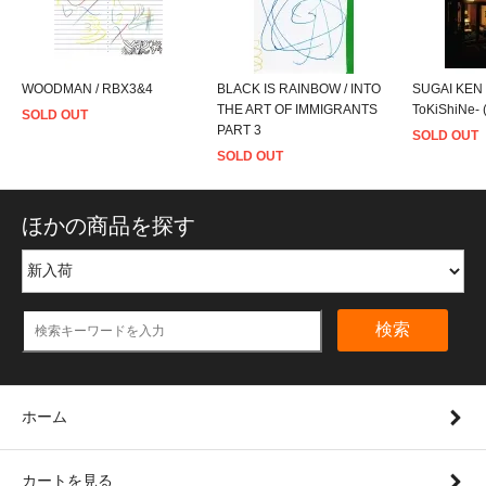
WOODMAN / RBX3&4
BLACK IS RAINBOW / INTO
SUGAI KEN
THE ART OF IMMIGRANTS
ToKiShiNe
SOLD OUT
PART 3
SOLD OUT
SOLD OUT
ほかの商品を探す
検索
ホーム
カートを見る