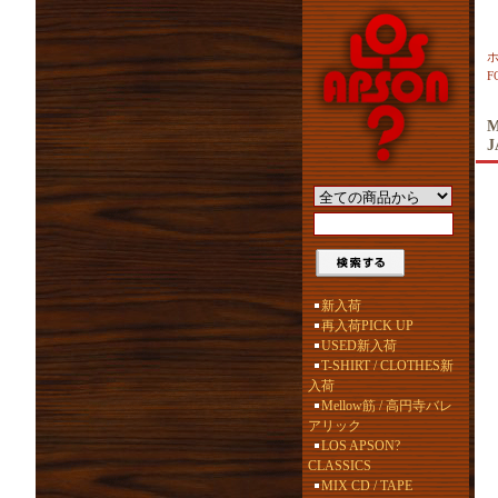
F
M
J
新入荷
再入荷PICK UP
USED新入荷
T-SHIRT / CLOTHES新
入荷
Mellow筋 / 高円寺バレ
アリック
LOS APSON?
CLASSICS
MIX CD / TAPE