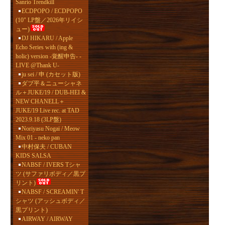
Sanrio Trendkill
ECDPOPO / ECDPOPO
(10" LP盤／2026年リイシ
ュー)
DJ HIKARU / Apple
Echo Series with (ing &
holic) version -覚醒申告- -
LIVE @Thank U-
ju sei / 申 (カセット版)
ダブ平＆ニューシャネ
ル＋JUKE/19 / DUB-HEI &
NEW CHANELL＋
JUKE/19 Live rec. at TAD
2023.9.18 (3LP盤)
Noriyasu Nogai / Meow
Mix 01 - neko pan
中村保夫 / CUBAN
KIDS SALSA
NABSF / IVERS Tシャ
ツ (サファリボディ／黒プ
リント)
NABSF / SCREAMIN' T
シャツ (アッシュボディ／
黒プリント)
AIRWAY / AIRWAY