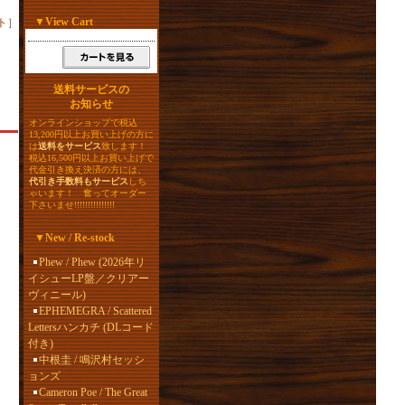
▼
View Cart
ト
］
送料サービスの
お知らせ
オンラインショップで税込
13,200円以上お買い上げの方に
は
送料をサービス
致します！
税込16,500円以上お買い上げで
代金引き換え決済の方には、
代引き手数料もサービス
しち
ゃいます！ 奮ってオーダー
下さいませ!!!!!!!!!!!!!!!
▼
New / Re-stock
Phew / Phew (2026年リ
イシューLP盤／クリアー
ヴィニール)
EPHEMEGRA / Scattered
Lettersハンカチ (DLコード
付き)
中根圭 / 鳴沢村セッシ
ョンズ
Cameron Poe / The Great