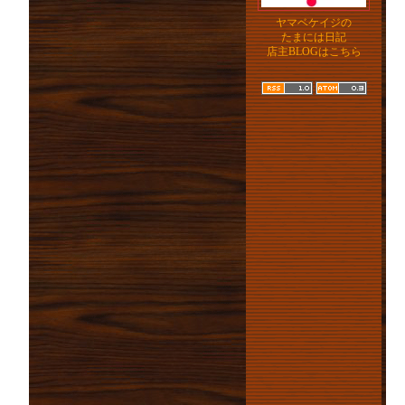
ヤマベケイジの
たまには日記
店主BLOGはこちら