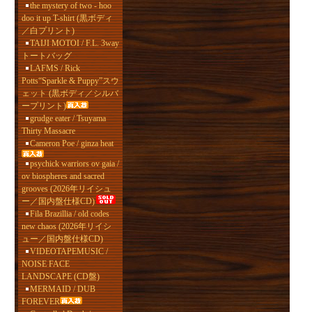
the mystery of two - hoo
doo it up T-shirt (黒ボディ
／白プリント)
TAIJI MOTOI / F.L. 3way
トートバッグ
LAFMS / Rick
Potts“Sparkle & Puppy”スウ
ェット (黒ボディ／シルバ
ープリント)
grudge eater / Tsuyama
Thirty Massacre
Cameron Poe / ginza heat
psychick warriors ov gaia /
ov biospheres and sacred
grooves (2026年リイシュ
ー／国内盤仕様CD)
Fila Brazillia / old codes
new chaos (2026年リイシ
ュー／国内盤仕様CD)
VIDEOTAPEMUSIC /
NOISE FACE
LANDSCAPE (CD盤)
MERMAID / DUB
FOREVER