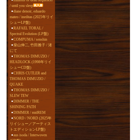
millions of dead sequencer
/ until you sleep
diane denoir, eduardo
mateo / ineditas (2025年リイ
シューLP盤)
RAFAEL TORAL /
Spectral Evolution (LP盤)
COMPUMA / senshin
柴山伸二, 竹田雅子 / 渚
にて
THOMAS DIMUZIO /
HEADLOCK (1998年リイ
シューCD盤)
CHRIS CUTLER and
THOMAS DIMUZIO /
QUAKE
THOMAS DIMUZIO /
SLEW TEW
DIMMER / THE
SHINING PATH
DIMMER / midREM
NORD / NORD (2025年
リイシュー／アーティス
トエディションLP盤)
aus isoda / Interwoven