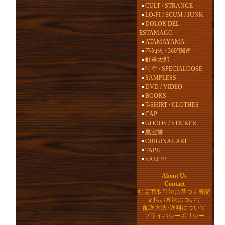
CULT / STRANGE
LO-FI / SCUM / JUNK
DOLOR DEL
ESTAMAGO
ATAMAYAMA
不知火 / 360°関連
虹釜太郎
時空 / SPECIALOOSE
SAMPLESS
DVD / VIDEO
BOOKS
T-SHIRT / CLOTHES
CAP
GOODS / STICKER
黒宝堂
ORIGINAL ART
TAPE
SALE!!!
About Us
Contact
特定商取引法に基づく表記
支払い方法について
配送方法･送料について
プライバシーポリシー