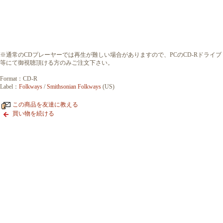
※通常のCDプレーヤーでは再生が難しい場合がありますので、PCのCD-Rドライブ
等にて御視聴頂ける方のみご注文下さい。
Format：CD-R
Label：
Folkways
/
Smithsonian Folkways
(US)
この商品を友達に教える
買い物を続ける