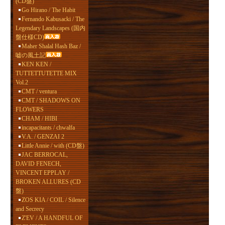
(CD盤)
Go Hirano / The Habit
Fernando Kabusacki / The
Legendary Landscapes (国内
盤仕様CD)
Maher Shalal Hash Baz /
嘘の風土記
KEN KEN /
TUTTETTUTETTE MIX
Vol.2
CMT / ventura
CMT / SHADOWS ON
FLOWERS
CHAM / HIBI
incapacitants / chwalfa
V.A. / GENZAI 2
Little Annie / with (CD盤)
JAC BERROCAL,
DAVID FENECH,
VINCENT EPPLAY /
BROKEN ALLURES (CD
盤)
ZOS KIA / COIL / Silence
and Secrecy
Z'EV / A HANDFUL OF