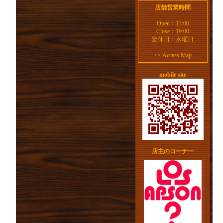
店舗営業時間
Open：13:00
Close：19:00
定休日：水曜日
>>
Access Map
mobile site
店主のコーナー