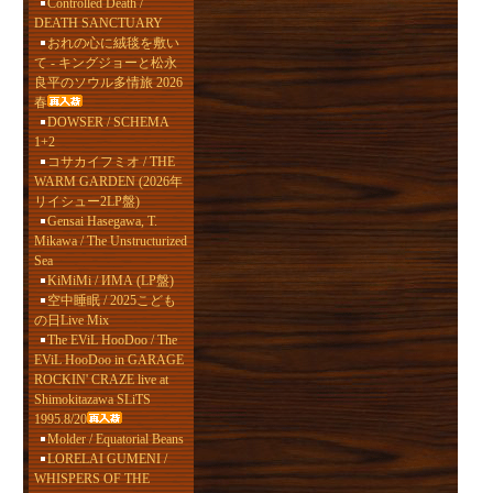
Controlled Death /
DEATH SANCTUARY
おれの心に絨毯を敷い
て - キングジョーと松永
良平のソウル多情旅 2026
春
DOWSER / SCHEMA
1+2
コサカイフミオ / THE
WARM GARDEN (2026年
リイシュー2LP盤)
Gensai Hasegawa, T.
Mikawa / The Unstructurized
Sea
KiMiMi / ИМА (LP盤)
空中睡眠 / 2025こども
の日Live Mix
The EViL HooDoo / The
EViL HooDoo in GARAGE
ROCKIN' CRAZE live at
Shimokitazawa SLiTS
1995.8/20
Molder / Equatorial Beans
LORELAI GUMENI /
WHISPERS OF THE