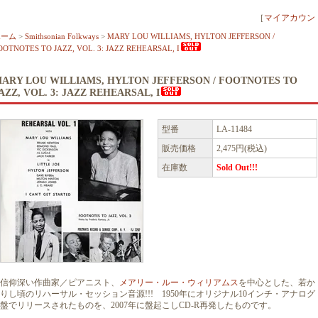
［
マイアカウン
ホーム
>
Smithsonian Folkways
>
MARY LOU WILLIAMS, HYLTON JEFFERSON /
OOTNOTES TO JAZZ, VOL. 3: JAZZ REHEARSAL, I
ARY LOU WILLIAMS, HYLTON JEFFERSON / FOOTNOTES TO
AZZ, VOL. 3: JAZZ REHEARSAL, I
型番
LA-11484
販売価格
2,475円(税込)
在庫数
Sold Out!!!
信仰深い作曲家／ピアニスト、
メアリー・ルー・ウィリアムス
を中心とした、若か
りし頃のリハーサル・セッション音源!!! 1950年にオリジナル10インチ・アナログ
盤でリリースされたものを、2007年に盤起こしCD-R再発したものです。