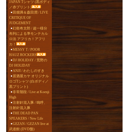
JAPAN Tシャツ (黒ボディ
／赤プリント)
田畑満＆森田潤 / LIVE
CRITIQUE OF
JUDGEMENT
幻衛奇太郎 / 超一様分
布列による準モンテカル
ロ法 アフリカ！アフリ
カ！
MESSY T / POOR
HAUZ ROCKERS
DJ HOLIDAY / 荒野の
DJ HOLIDAY
ANJI / わたしのすき
居酒屋カヤ オリジナル
ロゴTシャツ (白ボディ／
黒プリント)
非常階段 / Live at Koenji
High
注射針混入豚 / 嗚呼、
注射針混入豚
THE DEAD PAN
SPEAKERS / New Life
GEZAN / GEZAN live at
武道館 (DVD盤)