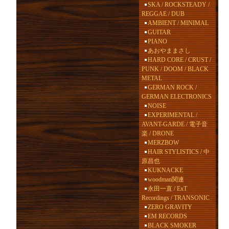
SKA / ROCKSTEADY /
REGGAE / DUB
AMBIENT / MINIMAL
GUITAR
PIANO
あおやままさし
HARD CORE / CRUST /
PUNK / DOOM / BLACK
METAL
GERMAN ROCK /
GERMAN ELECTRONICS
NOISE
EXPERIMENTAL /
AVANT-GARDE / 電子音
楽 / DRONE
MERZBOW
HAIR STYLISTICS / 中
原昌也
KUKNACKE
woodman関連
永田一直 / ExT
Recordings / TRANSONIC
ZERO GRAVITY
EM RECORDS
BLACK SMOKER