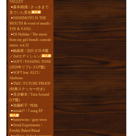
VALLEY
森本雑感 / さっきまで
見ていた景色
NISHIMOTO IS THE
MOUTH & word of mouth /
YIN & YANG
DJ Holiday / The music
from my girl friend's console
stereo. vol.32
触媒夜 / 沈行 (CD-R盤
／2ndエディション)
SOFT / PASSING TONE
(2026年リプレスLP盤)
SOFT feat. ALCI /
Akebono
TMZ / FUTURE PROOF
(特典ステッカー付き)
見汐麻衣 / Turn Around
(LP盤)
加藤町子 / 性純
misaki!! / 7-song EP
funnytwins / gray town
Serial Experiments /
Freshly Baked Ritual