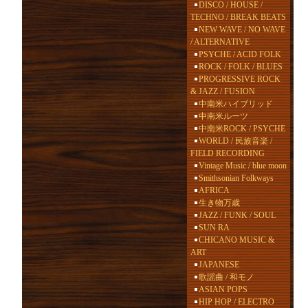
DISCO / HOUSE /
TECHNO / BREAK BEATS
NEW WAVE / NO WAVE
/ ALTERNATIVE
PSYCHE / ACID FOLK
ROCK / FOLK / BLUES
PROGRESSIVE ROCK
& JAZZ / FUSION
中南米ハイブリッド
中南米ルーツ
中南米ROCK / PSYCHE
WORLD / 民族音楽 /
FIELD RECORDING
Vintage Music / blue moon
Smithsonian Folkways
AFRICA
生き物万歳
JAZZ / FUNK / SOUL
SUN RA
CHICANO MUSIC &
ART
JAPANESE
歌謡曲 / 和モノ
ASIAN POPS
HIP HOP / ELECTRO