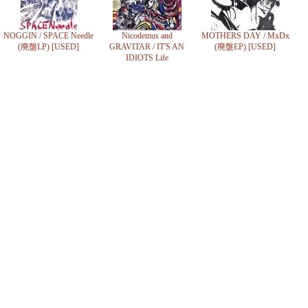
NOGGIN / SPACE Needle
Nicodemus and
MOTHERS DAY / MxDx
(廃盤LP) [USED]
GRAVITAR / IT'S AN
(廃盤EP) [USED]
IDIOTS Life