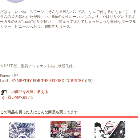
だはは！いいね、スプーン（そんな単純なバンド名、なんで付けるかなぁ～）。ド
ラムの音の録れかたが軽～い。B面の女性ボーカルものより、やはりサグい？男ボ
ーカルのA面“Trash”がサグ良い！ 間違って滲んでしまったような微妙なマーブル
カラー・ビニールもおつ。1991年リリース。
※USED品。盤質／ジャケット共に状態良好。
Format：EP
Label：
SYMPATHY FOR THE RECORD INDUSTRY
(US)
この商品を友達に教える
買い物を続ける
この商品を買った人はこんな商品も買ってます