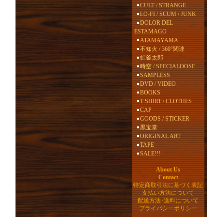
CULT / STRANGE
LO-FI / SCUM / JUNK
DOLOR DEL
ESTAMAGO
ATAMAYAMA
不知火 / 360°関連
虹釜太郎
時空 / SPECIALOOSE
SAMPLESS
DVD / VIDEO
BOOKS
T-SHIRT / CLOTHES
CAP
GOODS / STICKER
黒宝堂
ORIGINAL ART
TAPE
SALE!!!
About Us
Contact
特定商取引法に基づく表記
支払い方法について
配送方法･送料について
プライバシーポリシー