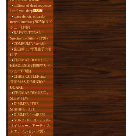
Freshly Baked Ritual
millions of dead sequencer
/ until you sleep
diane denoir, eduardo
mateo / ineditas (2025年リイ
シューLP盤)
RAFAEL TORAL /
Spectral Evolution (LP盤)
COMPUMA / senshin
柴山伸二, 竹田雅子 / 渚
にて
THOMAS DIMUZIO /
HEADLOCK (1998年リイ
シューCD盤)
CHRIS CUTLER and
THOMAS DIMUZIO /
QUAKE
THOMAS DIMUZIO /
SLEW TEW
DIMMER / THE
SHINING PATH
DIMMER / midREM
NORD / NORD (2025年
リイシュー／アーティス
トエディションLP盤)