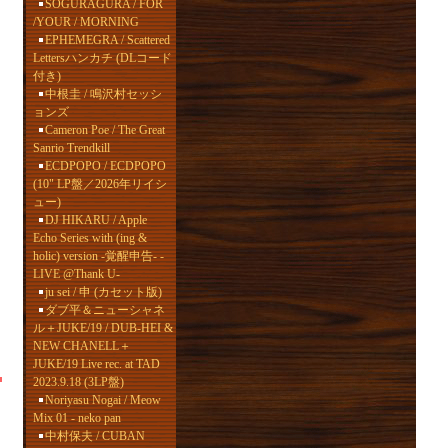
SOGURAGURA / FOR
/YOUR / MORNING
EPHEMEGRA / Scattered
Lettersハンカチ (DLコード
付き)
中根圭 / 鳴沢村セッシ
ョンズ
Cameron Poe / The Great
Sanrio Trendkill
ECDPOPO / ECDPOPO
(10" LP盤／2026年リイシ
ュー)
DJ HIKARU / Apple
Echo Series with (ing &
holic) version -覚醒申告- -
LIVE @Thank U-
ju sei / 申 (カセット版)
ダブ平＆ニューシャネ
ル＋JUKE/19 / DUB-HEI &
NEW CHANELL＋
JUKE/19 Live rec. at TAD
2023.9.18 (3LP盤)
Noriyasu Nogai / Meow
Mix 01 - neko pan
中村保夫 / CUBAN