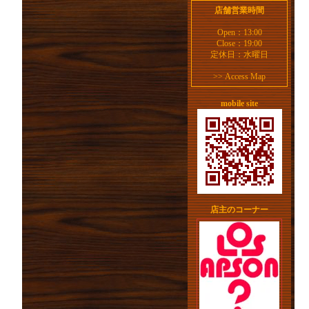
店舗営業時間
Open：13:00
Close：19:00
定休日：水曜日
>>
Access Map
mobile site
店主のコーナー