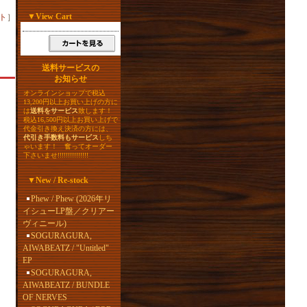
▼
View Cart
ト
］
送料サービスの
お知らせ
オンラインショップで税込
13,200円以上お買い上げの方に
は
送料をサービス
致します！
税込16,500円以上お買い上げで
代金引き換え決済の方には、
代引き手数料もサービス
しち
ゃいます！ 奮ってオーダー
下さいませ!!!!!!!!!!!!!!!
▼
New / Re-stock
Phew / Phew (2026年リ
イシューLP盤／クリアー
ヴィニール)
SOGURAGURA,
AIWABEATZ / "Untitled"
EP
SOGURAGURA,
AIWABEATZ / BUNDLE
OF NERVES