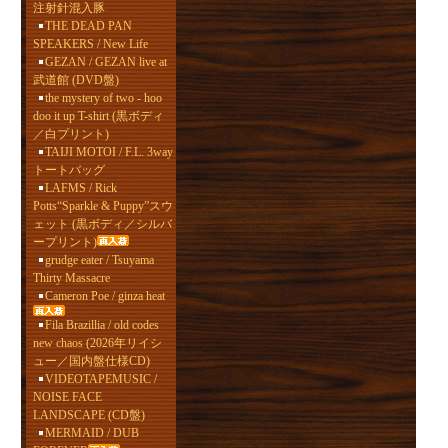
注射針混入豚
THE DEAD PAN
SPEAKERS / New Life
GEZAN / GEZAN live at
武道館 (DVD盤)
the mystery of two - hoo
doo it up T-shirt (黒ボディ
／白プリント)
TAIJI MOTOI / F.L. 3way
トートバッグ
LAFMS / Rick
Potts“Sparkle & Puppy”スウ
ェット (黒ボディ／シルバ
ープリント)
grudge eater / Tsuyama
Thirty Massacre
Cameron Poe / ginza heat
Fila Brazillia / old codes
new chaos (2026年リイシ
ュー／国内盤仕様CD)
VIDEOTAPEMUSIC /
NOISE FACE
LANDSCAPE (CD盤)
MERMAID / DUB