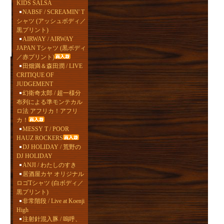
KIDS SALSA
NABSF / SCREAMIN' T
シャツ (アッシュボディ／
黒プリント)
AIRWAY / AIRWAY
JAPAN Tシャツ (黒ボディ
／赤プリント)
田畑満＆森田潤 / LIVE
CRITIQUE OF
JUDGEMENT
幻衛奇太郎 / 超一様分
布列による準モンテカル
ロ法 アフリカ！アフリ
カ！
MESSY T / POOR
HAUZ ROCKERS
DJ HOLIDAY / 荒野の
DJ HOLIDAY
ANJI / わたしのすき
居酒屋カヤ オリジナル
ロゴTシャツ (白ボディ／
黒プリント)
非常階段 / Live at Koenji
High
注射針混入豚 / 嗚呼、