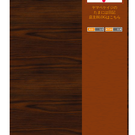
ヤマベケイジの
たまには日記
店主BLOGはこちら