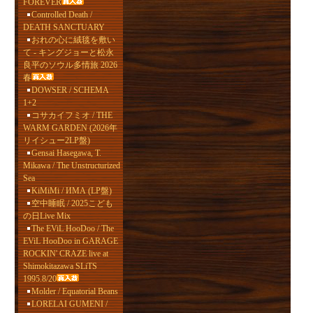
FOREVER
Controlled Death /
DEATH SANCTUARY
おれの心に絨毯を敷い
て - キングジョーと松永
良平のソウル多情旅 2026
春
DOWSER / SCHEMA
1+2
コサカイフミオ / THE
WARM GARDEN (2026年
リイシュー2LP盤)
Gensai Hasegawa, T.
Mikawa / The Unstructurized
Sea
KiMiMi / ИМА (LP盤)
空中睡眠 / 2025こども
の日Live Mix
The EViL HooDoo / The
EViL HooDoo in GARAGE
ROCKIN' CRAZE live at
Shimokitazawa SLiTS
1995.8/20
Molder / Equatorial Beans
LORELAI GUMENI /