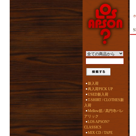
S
新入荷
再入荷PICK UP
USED新入荷
T-SHIRT / CLOTHES新
入荷
Mellow筋 / 高円寺バレ
アリック
LOS APSON?
CLASSICS
MIX CD / TAPE