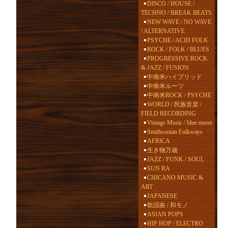
DISCO / HOUSE /
TECHNO / BREAK BEATS
NEW WAVE / NO WAVE
/ ALTERNATIVE
PSYCHE / ACID FOLK
ROCK / FOLK / BLUES
PROGRESSIVE ROCK
& JAZZ / FUSION
中南米ハイブリッド
中南米ルーツ
中南米ROCK / PSYCHE
WORLD / 民族音楽 /
FIELD RECORDING
Vintage Music / blue moon
Smithsonian Folkways
AFRICA
生き物万歳
JAZZ / FUNK / SOUL
SUN RA
CHICANO MUSIC &
ART
JAPANESE
歌謡曲 / 和モノ
ASIAN POPS
HIP HOP / ELECTRO