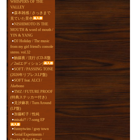
WHISPERS OF THE
VALLEY
森本雑感 / さっきまで
見ていた景色
NISHIMOTO IS THE
MOUTH & word of mouth /
YIN & YANG
DJ Holiday / The music
from my girl friend's console
stereo. vol.32
触媒夜 / 沈行 (CD-R盤
／2ndエディション)
SOFT / PASSING TONE
(2026年リプレスLP盤)
SOFT feat. ALCI /
Akebono
TMZ / FUTURE PROOF
(特典ステッカー付き)
見汐麻衣 / Turn Around
(LP盤)
加藤町子 / 性純
misaki!! / 7-song EP
funnytwins / gray town
Serial Experiments /