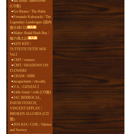
aus isoda / Interwoven
(CD盤)
Go Hirano / The Habit
Fernando Kabusacki / The
Legendary Landscapes (国内
盤仕様CD)
Maher Shalal Hash Baz /
嘘の風土記
KEN KEN /
TUTTETTUTETTE MIX
Vol.2
CMT / ventura
CMT / SHADOWS ON
FLOWERS
CHAM / HIBI
incapacitants / chwalfa
V.A. / GENZAI 2
Little Annie / with (CD盤)
JAC BERROCAL,
DAVID FENECH,
VINCENT EPPLAY /
BROKEN ALLURES (CD
盤)
ZOS KIA / COIL / Silence
and Secrecy