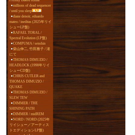
Freshly Baked Ritual
millions of dead sequencer
/ until you sleep
diane denoir, eduardo
mateo / ineditas (2025年リイ
シューLP盤)
RAFAEL TORAL /
Spectral Evolution (LP盤)
COMPUMA / senshin
柴山伸二, 竹田雅子 / 渚
にて
THOMAS DIMUZIO /
HEADLOCK (1998年リイ
シューCD盤)
CHRIS CUTLER and
THOMAS DIMUZIO /
QUAKE
THOMAS DIMUZIO /
SLEW TEW
DIMMER / THE
SHINING PATH
DIMMER / midREM
NORD / NORD (2025年
リイシュー／アーティス
トエディションLP盤)