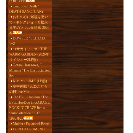
FOREVER
Controlled Death /
DEATH SANCTUARY
おれの心に絨毯を敷い
て - キングジョーと松永
良平のソウル多情旅 2026
春
DOWSER / SCHEMA
1+2
コサカイフミオ / THE
WARM GARDEN (2026年
リイシュー2LP盤)
Gensai Hasegawa, T.
Mikawa / The Unstructurized
Sea
KiMiMi / ИМА (LP盤)
空中睡眠 / 2025こども
の日Live Mix
The EViL HooDoo / The
EViL HooDoo in GARAGE
ROCKIN' CRAZE live at
Shimokitazawa SLiTS
1995.8/20
Molder / Equatorial Beans
LORELAI GUMENI /