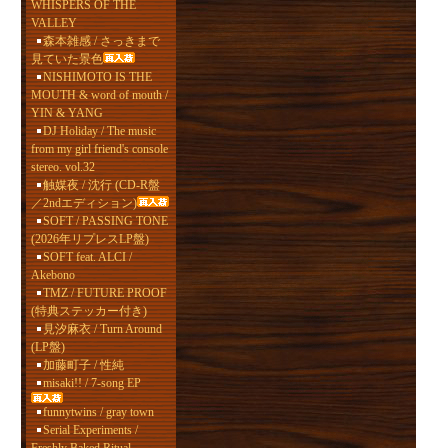
WHISPERS OF THE
VALLEY
森本雑感 / さっきまで
見ていた景色
NISHIMOTO IS THE
MOUTH & word of mouth /
YIN & YANG
DJ Holiday / The music
from my girl friend's console
stereo. vol.32
触媒夜 / 沈行 (CD-R盤
／2ndエディション)
SOFT / PASSING TONE
(2026年リプレスLP盤)
SOFT feat. ALCI /
Akebono
TMZ / FUTURE PROOF
(特典ステッカー付き)
見汐麻衣 / Turn Around
(LP盤)
加藤町子 / 性純
misaki!! / 7-song EP
funnytwins / gray town
Serial Experiments /