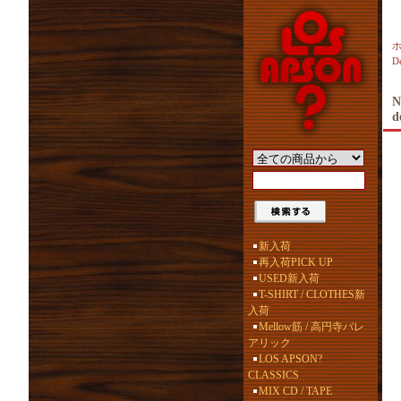
D
N
d
新入荷
再入荷PICK UP
USED新入荷
T-SHIRT / CLOTHES新
入荷
Mellow筋 / 高円寺バレ
アリック
LOS APSON?
CLASSICS
MIX CD / TAPE