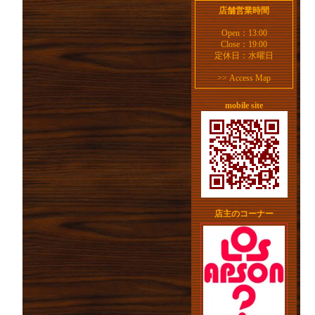
店舗営業時間
Open：13:00
Close：19:00
定休日：水曜日
>>
Access Map
mobile site
店主のコーナー