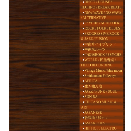
DISCO / HOUSE /
TECHNO / BREAK BEATS
NEW WAVE / NO WAVE
/ ALTERNATIVE
PSYCHE / ACID FOLK
ROCK / FOLK / BLUES
PROGRESSIVE ROCK
& JAZZ / FUSION
中南米ハイブリッド
中南米ルーツ
中南米ROCK / PSYCHE
WORLD / 民族音楽 /
FIELD RECORDING
Vintage Music / blue moon
Smithsonian Folkways
AFRICA
生き物万歳
JAZZ / FUNK / SOUL
SUN RA
CHICANO MUSIC &
ART
JAPANESE
歌謡曲 / 和モノ
ASIAN POPS
HIP HOP / ELECTRO