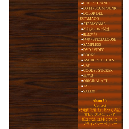
CULT / STRANGE
LO-FI / SCUM / JUNK
DOLOR DEL
ESTAMAGO
ATAMAYAMA
不知火 / 360°関連
虹釜太郎
時空 / SPECIALOOSE
SAMPLESS
DVD / VIDEO
BOOKS
T-SHIRT / CLOTHES
CAP
GOODS / STICKER
黒宝堂
ORIGINAL ART
TAPE
SALE!!!
About Us
Contact
特定商取引法に基づく表記
支払い方法について
配送方法･送料について
プライバシーポリシー