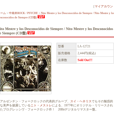
［
マイアカウン
ホーム
>
中南米ROCK / PSYCHE
>
Nito Mestre y los Desconocidos de Siempre / Nito Mestre y lo
esconocidos de Siempre (CD盤)
ito Mestre y los Desconocidos de Siempre / Nito Mestre y los Desconocidos
e Siempre (CD盤)
型番
LA-12721
販売価格
2,444円(税込)
在庫数
Sold Out!!!
アルゼンチン・フォークロックの代表的グループ、
スイ・ヘネリス
でもその魅惑的
な美声を披露している
ニト・メストレ
による、1977年にオリジナル・リリースされ
たプログレッシヴ・フォークロック作！ 20Bitデジタルリマスター盤。