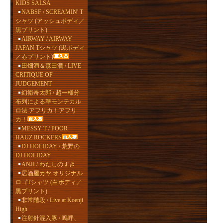
KIDS SALSA
NABSF / SCREAMIN' T
シャツ (アッシュボディ／
黒プリント)
AIRWAY / AIRWAY
JAPAN Tシャツ (黒ボディ
／赤プリント)
田畑満＆森田潤 / LIVE
CRITIQUE OF
JUDGEMENT
幻衛奇太郎 / 超一様分
布列による準モンテカル
ロ法 アフリカ！アフリ
カ！
MESSY T / POOR
HAUZ ROCKERS
DJ HOLIDAY / 荒野の
DJ HOLIDAY
ANJI / わたしのすき
居酒屋カヤ オリジナル
ロゴTシャツ (白ボディ／
黒プリント)
非常階段 / Live at Koenji
High
注射針混入豚 / 嗚呼、