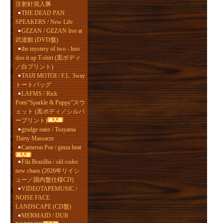
注射針混入豚
THE DEAD PAN
SPEAKERS / New Life
GEZAN / GEZAN live at
武道館 (DVD盤)
the mystery of two - hoo
doo it up T-shirt (黒ボディ
／白プリント)
TAIJI MOTOI / F.L. 3way
トートバッグ
LAFMS / Rick
Potts“Sparkle & Puppy”スウ
ェット (黒ボディ／シルバ
ープリント)
grudge eater / Tsuyama
Thirty Massacre
Cameron Poe / ginza heat
Fila Brazillia / old codes
new chaos (2026年リイシ
ュー／国内盤仕様CD)
VIDEOTAPEMUSIC /
NOISE FACE
LANDSCAPE (CD盤)
MERMAID / DUB