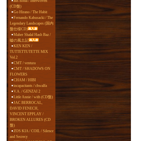
aus isoda / Interwoven
(CD盤)
Go Hirano / The Habit
Fernando Kabusacki / The
Legendary Landscapes (国内
盤仕様CD)
Maher Shalal Hash Baz /
嘘の風土記
KEN KEN /
TUTTETTUTETTE MIX
Vol.2
CMT / ventura
CMT / SHADOWS ON
FLOWERS
CHAM / HIBI
incapacitants / chwalfa
V.A. / GENZAI 2
Little Annie / with (CD盤)
JAC BERROCAL,
DAVID FENECH,
VINCENT EPPLAY /
BROKEN ALLURES (CD
盤)
ZOS KIA / COIL / Silence
and Secrecy