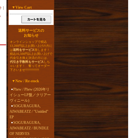
▼
View Cart
ト
］
s
送料サービスの
お知らせ
オンラインショップで税込
13,200円以上お買い上げの方に
は
送料をサービス
致します！
税込16,500円以上お買い上げで
代金引き換え決済の方には、
代引き手数料もサービス
しち
ゃいます！ 奮ってオーダー
下さいませ!!!!!!!!!!!!!!!
▼
New / Re-stock
Phew / Phew (2026年リ
イシューLP盤／クリアー
ヴィニール)
SOGURAGURA,
AIWABEATZ / "Untitled"
EP
SOGURAGURA,
AIWABEATZ / BUNDLE
OF NERVES