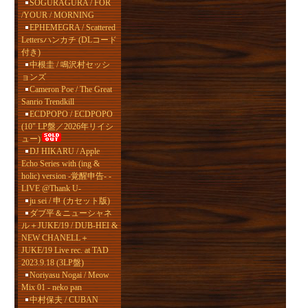
SOGURAGURA / FOR
/YOUR / MORNING
EPHEMEGRA / Scattered
Lettersハンカチ (DLコード
付き)
中根圭 / 鳴沢村セッシ
ョンズ
Cameron Poe / The Great
Sanrio Trendkill
ECDPOPO / ECDPOPO
(10" LP盤／2026年リイシ
ュー)
DJ HIKARU / Apple
Echo Series with (ing &
holic) version -覚醒申告- -
LIVE @Thank U-
ju sei / 申 (カセット版)
ダブ平＆ニューシャネ
ル＋JUKE/19 / DUB-HEI &
NEW CHANELL＋
JUKE/19 Live rec. at TAD
2023.9.18 (3LP盤)
Noriyasu Nogai / Meow
Mix 01 - neko pan
中村保夫 / CUBAN