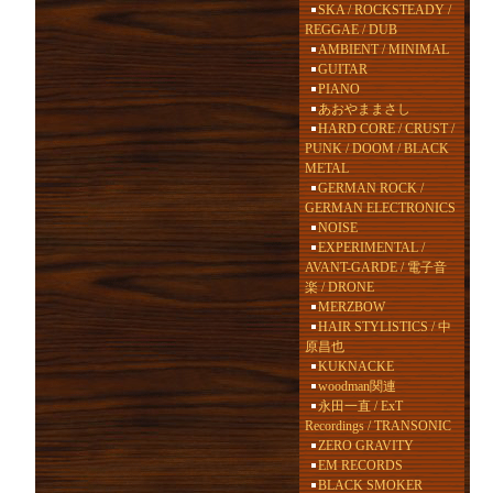
SKA / ROCKSTEADY /
REGGAE / DUB
AMBIENT / MINIMAL
GUITAR
PIANO
あおやままさし
HARD CORE / CRUST /
PUNK / DOOM / BLACK
METAL
GERMAN ROCK /
GERMAN ELECTRONICS
NOISE
EXPERIMENTAL /
AVANT-GARDE / 電子音
楽 / DRONE
MERZBOW
HAIR STYLISTICS / 中
原昌也
KUKNACKE
woodman関連
永田一直 / ExT
Recordings / TRANSONIC
ZERO GRAVITY
EM RECORDS
BLACK SMOKER