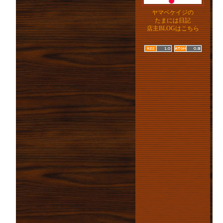
ヤマベケイジの
たまには日記
店主BLOGはこちら