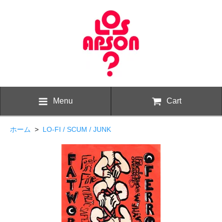
Menu
Cart
ホーム
>
LO-FI / SCUM / JUNK