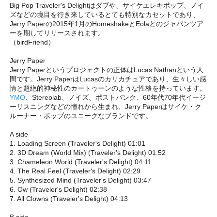
Big Pop Traveler's Delightはダブや、サイケエレキポップ、ノイ
ズなどの境目を行き来しているとても特別なカセットであり、
Jerry Paperの2015年1月のHomeshakeとEolaとのジャパンツア
ーを期してリリースされます。
（birdFriend）
Jerry Paper
Jerry Paperというプロジェクトの正体はLucas Nathanという人
間です。Jerry PaperはLucasのカリカチュアであり、生々しい感
情と超絶的神秘性のカートゥーンのような性格を持っています。
YMO
、Stereolab、ノイズ、ポストパンク、60年代70年代イージ
ーリスニングなどの憧れから生まれ、Jerry Paperはサイケ・ク
ルーナー・ポップのユニークなブランドです。
A side
1. Loading Screen (Traveler's Delight) 01:01
2. 3D Dream (World Mix) (Traveler's Delight) 01:52
3. Chameleon World (Traveler's Delight) 04:11
4. The Real Feel (Traveler's Delight) 02:29
5. Synthesized Mind (Traveler's Delight) 03:47
6. Ow (Traveler's Delight) 02:38
7. All Clowns (Traveler's Delight) 04:13
B side