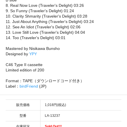
8. Real Now Love (Traveler's Delight) 03:26
9. So Funny (Traveler's Delight) 01:24
10. Clarity Shmarity (Traveler's Delight) 03:28
11. Just About Anything (Traveler's Delight) 03:24
12. See An Idiot (Traveler's Delight) 02:06
13. Love Still Love (Traveler's Delight) 04:04
14. Too (Traveler's Delight) 03:01
Mastered by Nisikawa Bunsho
Designed by
YPY
C46 Type II cassette
Limited edition of 200
Format：TAPE（ダウンロードコード付き）
Label：
birdFriend
(JP)
販売価格
1,018円(税込)
型番
LA-13237
在庫状況
Sold Out!!!