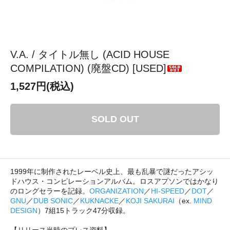
V.A. / タイトル無し (ACID HOUSE
COMPILATION) (廃盤CD) [USED]
1,527円(税込)
SOLD OUT
1999年に制作されたレーベル史上、最も乱暴で謎だったアシッ
ドハウス・コンピレーションアルバム。ロスアプソンではかなり
のロングセラーを記録。
ORGANIZATION
／
HI-SPEED
／
DOT
／
GNU
／
DUB SONIC
／
KUKNACKE
／
KOJI SAKURAI
（ex.
MIND
DESIGN
）7組15トラック47分収録。
【リリース当時のプレス資料】