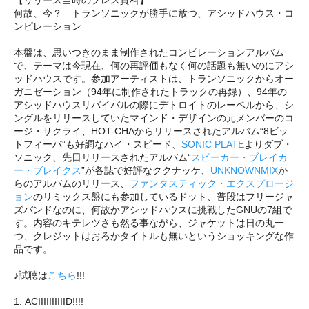
何故、今？ トランソニックが勝手に放つ、アシッドハウス・コ
ンピレーション
本盤は、思いつきのまま制作されたコンピレーションアルバム
で、テーマは今現在、何の再評価もなく何の話題も無いのにアシ
ッドハウスです。参加アーティストは、トランソニックからオー
ガニゼーション（94年に制作されたトラックの再録）、94年の
アシッドハウスリバイバルの際にデトロイトのレーベルから、シ
ングルをリリースしていたマインド・デザインの元メンバーのコ
ージ・サクライ、HOT-CHAからリリースされたアルバム“8ビッ
トフィーバ”も好調なハイ・スピード、
SONIC PLATE
よりダブ・
ソニック、先日リリースされたアルバム“
スピーカー・ブレイカ
ー・ブレイクス
”が各誌で好評なククナッケ、
UNKNOWNMIX
か
らのアルバムのリリース、
ファンタスティック・エクスプロージ
ョン
のリミックス盤にも参加しているドット、普段はフリージャ
ズバンドなのに、何故かアシッドハウスに挑戦したGNUの7組で
す。内容のキテレツさも然る事ながら、ジャケットは日の丸一
つ、クレジットはおろかタイトルも無いというショッキングな作
品です。
♪試聴は
こちら
!!!
1. ACIIIIIIIIIID!!!!