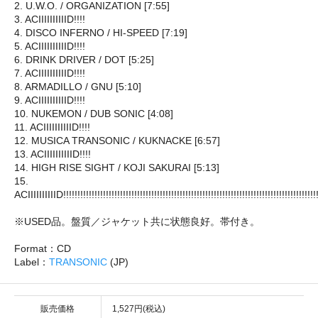
2. U.W.O. / ORGANIZATION [7:55]
3. ACIIIIIIIIIID!!!!
4. DISCO INFERNO / HI-SPEED [7:19]
5. ACIIIIIIIIIID!!!!
6. DRINK DRIVER / DOT [5:25]
7. ACIIIIIIIIIID!!!!
8. ARMADILLO / GNU [5:10]
9. ACIIIIIIIIIID!!!!
10. NUKEMON / DUB SONIC [4:08]
11. ACIIIIIIIIIID!!!!
12. MUSICA TRANSONIC / KUKNACKE [6:57]
13. ACIIIIIIIIIID!!!!
14. HIGH RISE SIGHT / KOJI SAKURAI [5:13]
15.
ACIIIIIIIIIID!!!!!!!!!!!!!!!!!!!!!!!!!!!!!!!!!!!!!!!!!!!!!!!!!!!!!!!!!!!!!!!!!!!!!!!!!!!!!!!!!!!!!!!!!!
※USED品。盤質／ジャケット共に状態良好。帯付き。
Format：CD
Label：
TRANSONIC
(JP)
販売価格
1,527円(税込)