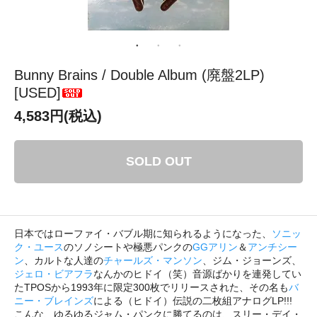
Bunny Brains / Double Album (廃盤2LP)
[USED]
4,583円(税込)
SOLD OUT
日本ではローファイ・バブル期に知られるようになった、
ソニッ
ク・ユース
のソノシートや極悪パンクの
GGアリン
＆
アンチシー
ン
、カルトな人達の
チャールズ・マンソン
、ジム・ジョーンズ、
ジェロ・ビアフラ
なんかのヒドイ（笑）音源ばかりを連発してい
たTPOSから1993年に限定300枚でリリースされた、その名も
バ
ニー・ブレインズ
による（ヒドイ）伝説の二枚組アナログLP!!!
こんな、ゆるゆるジャム・パンクに勝てるのは、スリー・デイ・