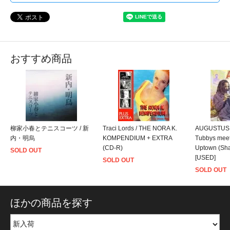
おすすめ商品
柳家小春とテニスコーツ / 新
Traci Lords / THE NORA K.
AUGUSTUS 
内・明烏
KOMPENDIUM + EXTRA
Tubbys mee
(CD-R)
Uptown (Sh
SOLD OUT
[USED]
SOLD OUT
SOLD OUT
ほかの商品を探す