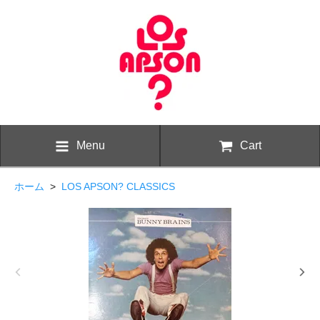
Menu
Cart
ホーム
>
LOS APSON? CLASSICS