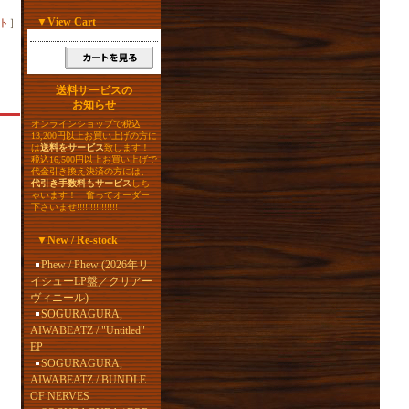
▼
View Cart
ト
］
送料サービスの
お知らせ
オンラインショップで税込
13,200円以上お買い上げの方に
は
送料をサービス
致します！
税込16,500円以上お買い上げで
代金引き換え決済の方には、
代引き手数料もサービス
しち
ゃいます！ 奮ってオーダー
下さいませ!!!!!!!!!!!!!!!
▼
New / Re-stock
Phew / Phew (2026年リ
イシューLP盤／クリアー
ヴィニール)
SOGURAGURA,
AIWABEATZ / "Untitled"
EP
SOGURAGURA,
AIWABEATZ / BUNDLE
OF NERVES