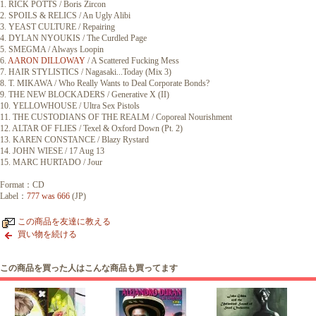
1. RICK POTTS / Boris Zircon
2. SPOILS & RELICS / An Ugly Alibi
3. YEAST CULTURE / Repairing
4. DYLAN NYOUKIS / The Curdled Page
5. SMEGMA / Always Loopin
6.
AARON DILLOWAY
/ A Scattered Fucking Mess
7. HAIR STYLISTICS / Nagasaki...Today (Mix 3)
8. T. MIKAWA / Who Really Wants to Deal Corporate Bonds?
9. THE NEW BLOCKADERS / Generative X (II)
10. YELLOWHOUSE / Ultra Sex Pistols
11. THE CUSTODIANS OF THE REALM / Coporeal Nourishment
12. ALTAR OF FLIES / Texel & Oxford Down (Pt. 2)
13. KAREN CONSTANCE / Blazy Rystard
14. JOHN WIESE / 17 Aug 13
15. MARC HURTADO / Jour
Format：CD
Label：
777 was 666
(JP)
この商品を友達に教える
買い物を続ける
この商品を買った人はこんな商品も買ってます