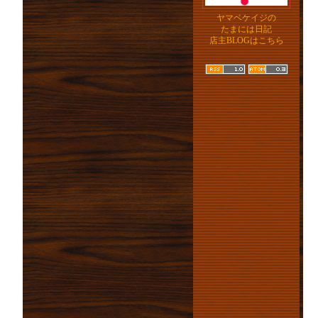
ヤマベケイジの
たまには日記
店主BLOGはこちら