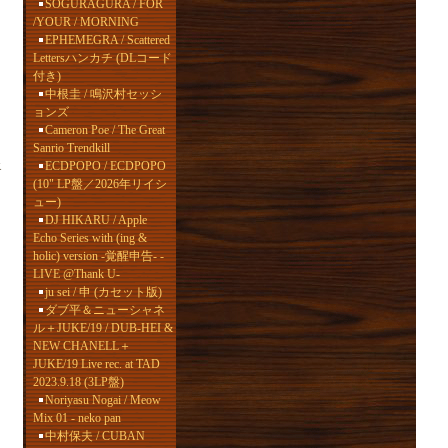
SOGURAGURA / FOR
/YOUR / MORNING
EPHEMEGRA / Scattered
Lettersハンカチ (DLコード
!
付き)
中根圭 / 鳴沢村セッシ
ョンズ
Cameron Poe / The Great
Sanrio Trendkill
エ
ECDPOPO / ECDPOPO
(10" LP盤／2026年リイシ
ュー)
DJ HIKARU / Apple
Echo Series with (ing &
holic) version -覚醒申告- -
LIVE @Thank U-
ju sei / 申 (カセット版)
ダブ平＆ニューシャネ
ル＋JUKE/19 / DUB-HEI &
NEW CHANELL＋
JUKE/19 Live rec. at TAD
2023.9.18 (3LP盤)
Noriyasu Nogai / Meow
Mix 01 - neko pan
中村保夫 / CUBAN