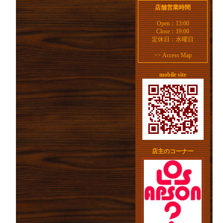
店舗営業時間
Open：13:00
Close：19:00
定休日：水曜日
>>
Access Map
mobile site
店主のコーナー