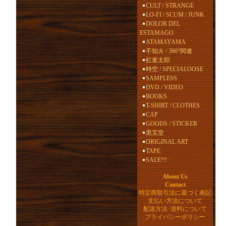
CULT / STRANGE
LO-FI / SCUM / JUNK
DOLOR DEL
ESTAMAGO
ATAMAYAMA
不知火 / 360°関連
虹釜太郎
時空 / SPECIALOOSE
SAMPLESS
DVD / VIDEO
BOOKS
T-SHIRT / CLOTHES
CAP
GOODS / STICKER
黒宝堂
ORIGINAL ART
TAPE
SALE!!!
About Us
Contact
特定商取引法に基づく表記
支払い方法について
配送方法･送料について
プライバシーポリシー