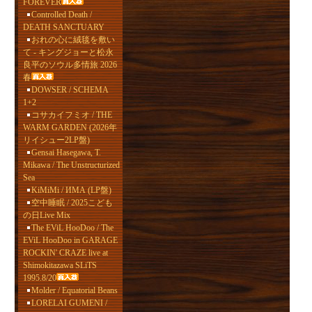
FOREVER
Controlled Death /
DEATH SANCTUARY
おれの心に絨毯を敷い
て - キングジョーと松永
良平のソウル多情旅 2026
春
DOWSER / SCHEMA
1+2
コサカイフミオ / THE
WARM GARDEN (2026年
リイシュー2LP盤)
Gensai Hasegawa, T.
Mikawa / The Unstructurized
Sea
KiMiMi / ИМА (LP盤)
空中睡眠 / 2025こども
の日Live Mix
The EViL HooDoo / The
EViL HooDoo in GARAGE
ROCKIN' CRAZE live at
Shimokitazawa SLiTS
1995.8/20
Molder / Equatorial Beans
LORELAI GUMENI /