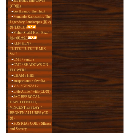
aus isoda / Interwoven
(CD盤)
Go Hirano / The Habit
Fernando Kabusacki / The
Legendary Landscapes (国内
盤仕様CD)
Maher Shalal Hash Baz /
嘘の風土記
KEN KEN /
TUTTETTUTETTE MIX
Vol.2
CMT / ventura
CMT / SHADOWS ON
FLOWERS
CHAM / HIBI
incapacitants / chwalfa
V.A. / GENZAI 2
Little Annie / with (CD盤)
JAC BERROCAL,
DAVID FENECH,
VINCENT EPPLAY /
BROKEN ALLURES (CD
盤)
ZOS KIA / COIL / Silence
and Secrecy