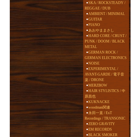
SKA / ROCKSTEADY /
REGGAE / DUB
AMBIENT / MINIMAL
GUITAR
PIANO
あおやままさし
HARD CORE / CRUST /
PUNK / DOOM / BLACK
METAL
GERMAN ROCK /
GERMAN ELECTRONICS
NOISE
EXPERIMENTAL /
AVANT-GARDE / 電子音
楽 / DRONE
MERZBOW
HAIR STYLISTICS / 中
原昌也
KUKNACKE
woodman関連
永田一直 / ExT
Recordings / TRANSONIC
ZERO GRAVITY
EM RECORDS
BLACK SMOKER