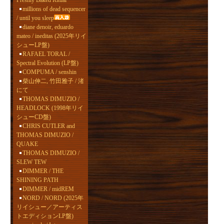
Freshly Baked Ritual
millions of dead sequencer
/ until you sleep
diane denoir, eduardo
mateo / ineditas (2025年リイ
シューLP盤)
RAFAEL TORAL /
Spectral Evolution (LP盤)
COMPUMA / senshin
柴山伸二, 竹田雅子 / 渚
にて
THOMAS DIMUZIO /
HEADLOCK (1998年リイ
シューCD盤)
CHRIS CUTLER and
THOMAS DIMUZIO /
QUAKE
THOMAS DIMUZIO /
SLEW TEW
DIMMER / THE
SHINING PATH
DIMMER / midREM
NORD / NORD (2025年
リイシュー／アーティス
トエディションLP盤)