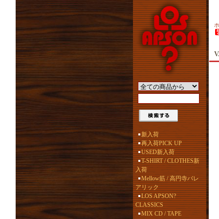
V
新入荷
再入荷PICK UP
USED新入荷
T-SHIRT / CLOTHES新
入荷
Mellow筋 / 高円寺バレ
アリック
LOS APSON?
CLASSICS
MIX CD / TAPE