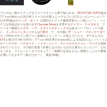
ブレのない激マニアックなリリースタイトル群で知られる、
BEAST 666 TAPES
改め
777 was 666からの2015年リリースの大変ユニークなプレスCDコンピレーション!!
LAFMS絡みの
リック・ポッツ
（試聴1のトラック無茶苦茶カッコ良いっ！）、ヘン
テコな作品ばかりを送り出す
Chocolate Monk
を主宰する
ディラン・ナイヨキス
、フ
リーキー集団
スメグマ
、
ヘア・スタイリスティックス
は名カバー？のミックス違
い、
インキャパシタンツ
からは
T.美川
、で、その後に
ザ・ニュー・ブロッケーダー
ズ
（TNBのガサゴソ系ファン必聴のトラック！）が並んでいたり、ボアダムスの
EYE
とBEAST 666 TAPES～777 was 666主宰のArimoto氏による伝説のユニット！イ
ローハウスや、
バスタード・ノイズ
／
シシー・スペイセク
の
ジョン・ワイズ
も収録
されていたりと、その筋の音楽？好者にはヨダレものの人選セレクション!!! どれ
もこれも、ストレンジ！オブスキュア！一筋縄では済まさない気骨たっぷりで勇気
が湧いてきます!!!（私だけか？） 限定300枚。