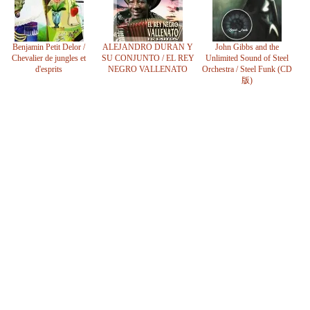
Benjamin Petit Delor /
ALEJANDRO DURAN Y
John Gibbs and the
Chevalier de jungles et
SU CONJUNTO / EL REY
Unlimited Sound of Steel
d'esprits
NEGRO VALLENATO
Orchestra / Steel Funk (CD
版)