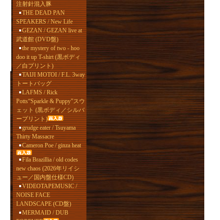
注射針混入豚
THE DEAD PAN
SPEAKERS / New Life
GEZAN / GEZAN live at
武道館 (DVD盤)
the mystery of two - hoo
doo it up T-shirt (黒ボディ
／白プリント)
TAIJI MOTOI / F.L. 3way
トートバッグ
LAFMS / Rick
Potts“Sparkle & Puppy”スウ
ェット (黒ボディ／シルバ
ープリント)
grudge eater / Tsuyama
Thirty Massacre
Cameron Poe / ginza heat
Fila Brazillia / old codes
new chaos (2026年リイシ
ュー／国内盤仕様CD)
VIDEOTAPEMUSIC /
NOISE FACE
LANDSCAPE (CD盤)
MERMAID / DUB