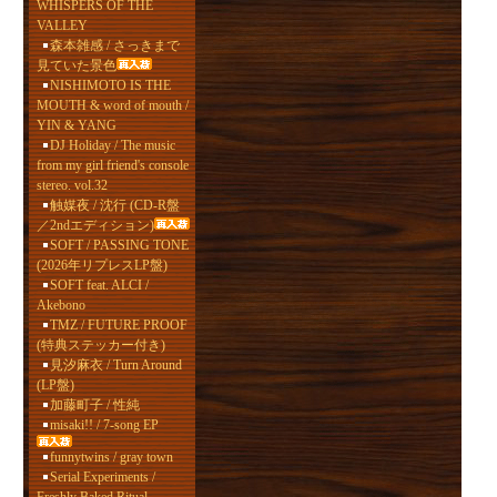
WHISPERS OF THE
VALLEY
森本雑感 / さっきまで
見ていた景色
NISHIMOTO IS THE
MOUTH & word of mouth /
YIN & YANG
DJ Holiday / The music
from my girl friend's console
stereo. vol.32
触媒夜 / 沈行 (CD-R盤
／2ndエディション)
SOFT / PASSING TONE
(2026年リプレスLP盤)
SOFT feat. ALCI /
Akebono
TMZ / FUTURE PROOF
(特典ステッカー付き)
見汐麻衣 / Turn Around
(LP盤)
加藤町子 / 性純
misaki!! / 7-song EP
funnytwins / gray town
Serial Experiments /