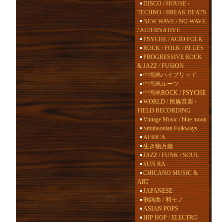
DISCO / HOUSE /
TECHNO / BREAK BEATS
NEW WAVE / NO WAVE
/ ALTERNATIVE
PSYCHE / ACID FOLK
ROCK / FOLK / BLUES
PROGRESSIVE ROCK
& JAZZ / FUSION
中南米ハイブリッド
中南米ルーツ
中南米ROCK / PSYCHE
WORLD / 民族音楽 /
FIELD RECORDING
Vintage Music / blue moon
Smithsonian Folkways
AFRICA
生き物万歳
JAZZ / FUNK / SOUL
SUN RA
CHICANO MUSIC &
ART
JAPANESE
歌謡曲 / 和モノ
ASIAN POPS
HIP HOP / ELECTRO