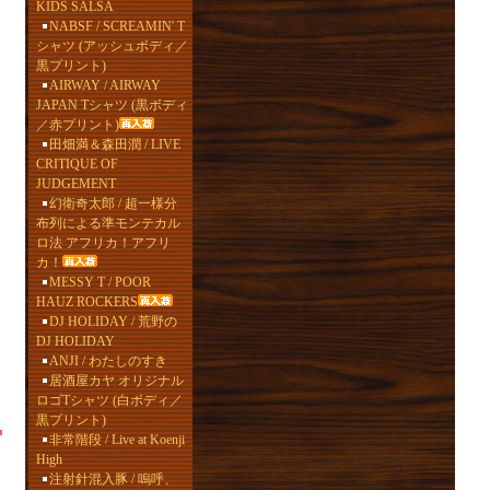
KIDS SALSA
NABSF / SCREAMIN' T
シャツ (アッシュボディ／
黒プリント)
AIRWAY / AIRWAY
JAPAN Tシャツ (黒ボディ
／赤プリント)
田畑満＆森田潤 / LIVE
CRITIQUE OF
JUDGEMENT
幻衛奇太郎 / 超一様分
布列による準モンテカル
ロ法 アフリカ！アフリ
カ！
MESSY T / POOR
HAUZ ROCKERS
DJ HOLIDAY / 荒野の
DJ HOLIDAY
ANJI / わたしのすき
居酒屋カヤ オリジナル
ロゴTシャツ (白ボディ／
黒プリント)
非常階段 / Live at Koenji
High
注射針混入豚 / 嗚呼、