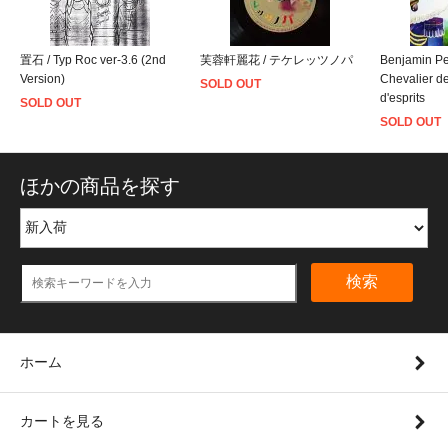
置石 / Typ Roc ver-3.6 (2nd
芙蓉軒麗花 / テケレッツノパ
Benjamin Pet
Version)
Chevalier de
SOLD OUT
d'esprits
SOLD OUT
SOLD OUT
ほかの商品を探す
検索
ホーム
カートを見る