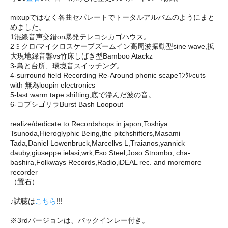
mixupではなく各曲セパレートでトータルアルバムのようにまと
めました。
1混線音声交錯on暴発テレコシカゴハウス。
2ミクロ/マイクロスケープズームイン高周波振動型sine wave,拡
大現地録音響vs竹床しばき型Bamboo Atackz
3-鳥と台所、環境音スイッチング。
4-surround field Recording Re-Around phonic scapeｺﾝｸﾚcuts
with 無為loopin electronics
5-last warm tape shifting,底で滲んだ波の音。
6-コブシゴリラBurst Bash Loopout
realize/dedicate to Recordshops in japon,Toshiya
Tsunoda,Hieroglyphic Being,the pitchshifters,Masami
Tada,Daniel Lowenbruck,Marcellvs L,Traianos,yannick
dauby,giuseppe ielasi,wrk,Eso Steel,Joso Strombo, cha-
bashira,Folkways Records,Radio,iDEAL rec. and moremore
recorder
（置石）
♪試聴は
こちら
!!!
※3rdバージョンは、バックインレー付き。