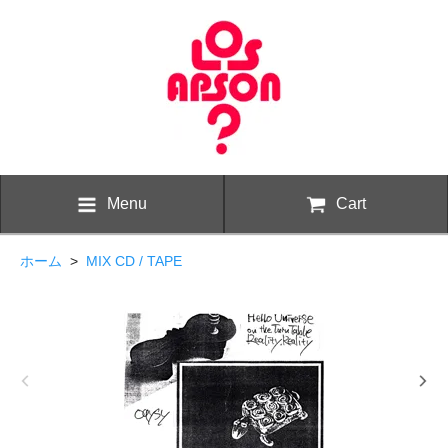
Menu
Cart
ホーム
>
MIX CD / TAPE