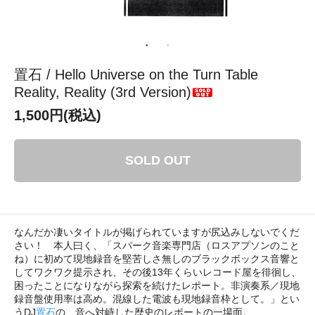
置石 / Hello Universe on the Turn Table
Reality, Reality (3rd Version)
1,500円(税込)
SOLD OUT
なんだか凄いタイトルが掲げられていますが尻込みしないでくだ
さい！ 本人曰く、「スパーク音楽専門店（ロスアプソンのこと
ね）に初めて現地録音を堅苦しさ無しのブラックボックス音響と
してワクワク提示され、その後13年くらいレコード屋を徘徊し、
困ったことになりながら探索を続けたレポート。非演奏系／現地
録音盤使用率は高め。混線した電波も現地録音枠として。」とい
うDJ
置石
の、音へ対峙した歴史のレポートの一場面。