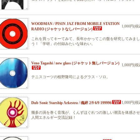
WOODMAN / PISIN JAZ FROM MOBILE STATION
1,000円(税
RADIO (ジャケットなしバージョン)
これを買ってキーてみて、長年かかってこの盤を研究してみまし
う！「学研」の付録みたいな味わい。
Veno Tagashi / new glass (ジャケット無しバージョン)
1,000円(税
テニスコーツの植野隆司によるグラス・ソロ。
1,000円(税
Dub Sonic Starship Arkestra / 魂絆 2/9 6/9 199996
幾多の渦を巻く音塊が、くんずほぐれつの激しい潮流を体感させ
人間エネルギー交流記録！