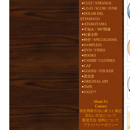
CULT / STRANGE
LO-FI / SCUM / JUNK
DOLOR DEL
ESTAMAGO
ATAMAYAMA
不知火 / 360°関連
虹釜太郎
時空 / SPECIALOOSE
SAMPLESS
DVD / VIDEO
BOOKS
T-SHIRT / CLOTHES
CAP
GOODS / STICKER
黒宝堂
ORIGINAL ART
TAPE
SALE!!!
About Us
Contact
特定商取引法に基づく表記
支払い方法について
配送方法･送料について
プライバシーポリシー