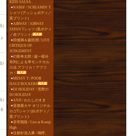
KIDS SALSA
NABSF / SCREAMIN' T
シャツ (アッシュボディ／
黒プリント)
AIRWAY / AIRWAY
込)
JAPAN Tシャツ (黒ボディ
／赤プリント)
ょ
田畑満＆森田潤 / LIVE
CRITIQUE OF
JUDGEMENT
幻衛奇太郎 / 超一様分
布列による準モンテカル
込)
ロ法 アフリカ！アフリ
カ！
MESSY T / POOR
HAUZ ROCKERS
DJ HOLIDAY / 荒野の
DJ HOLIDAY
込)
ANJI / わたしのすき
居酒屋カヤ オリジナル
る
ロゴTシャツ (白ボディ／
黒プリント)
非常階段 / Live at Koenji
High
注射針混入豚 / 嗚呼、