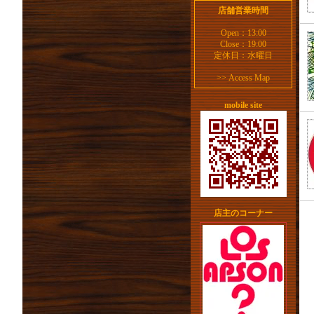
店舗営業時間
Open：13:00
Close：19:00
定休日：水曜日
>>
Access Map
mobile site
店主のコーナー