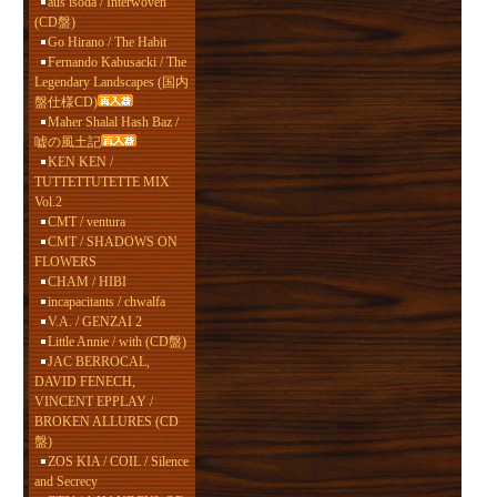
aus isoda / Interwoven
(CD盤)
Go Hirano / The Habit
Fernando Kabusacki / The
Legendary Landscapes (国内
盤仕様CD)
Maher Shalal Hash Baz /
嘘の風土記
KEN KEN /
TUTTETTUTETTE MIX
Vol.2
CMT / ventura
CMT / SHADOWS ON
FLOWERS
CHAM / HIBI
incapacitants / chwalfa
V.A. / GENZAI 2
Little Annie / with (CD盤)
JAC BERROCAL,
DAVID FENECH,
VINCENT EPPLAY /
BROKEN ALLURES (CD
盤)
ZOS KIA / COIL / Silence
and Secrecy