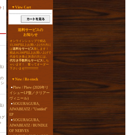
▼
View Cart
ト
］
送料サービスの
お知らせ
オンラインショップで税込
13,200円以上お買い上げの方に
は
送料をサービス
致します！
税込16,500円以上お買い上げで
代金引き換え決済の方には、
代引き手数料もサービス
しち
ゃいます！ 奮ってオーダー
込)
下さいませ!!!!!!!!!!!!!!!
の
▼
New / Re-stock
イシ
Phew / Phew (2026年リ
イシューLP盤／クリアー
ヴィニール)
SOGURAGURA,
込)
AIWABEATZ / "Untitled"
EP
ログ
SOGURAGURA,
ら
AIWABEATZ / BUNDLE
OF NERVES