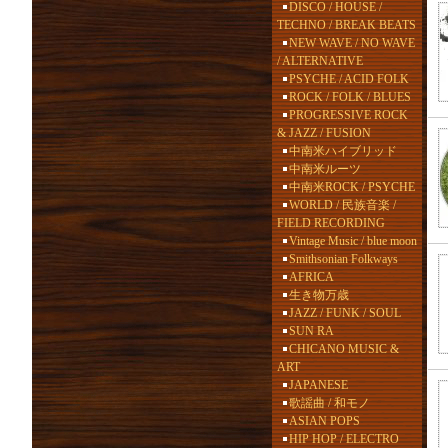
DISCO / HOUSE /
TECHNO / BREAK BEATS
NEW WAVE / NO WAVE
/ ALTERNATIVE
PSYCHE / ACID FOLK
ROCK / FOLK / BLUES
PROGRESSIVE ROCK
& JAZZ / FUSION
中南米ハイブリッド
中南米ルーツ
中南米ROCK / PSYCHE
WORLD / 民族音楽 /
FIELD RECORDING
Vintage Music / blue moon
Smithsonian Folkways
AFRICA
生き物万歳
JAZZ / FUNK / SOUL
SUN RA
CHICANO MUSIC &
ART
JAPANESE
歌謡曲 / 和モノ
ASIAN POPS
HIP HOP / ELECTRO