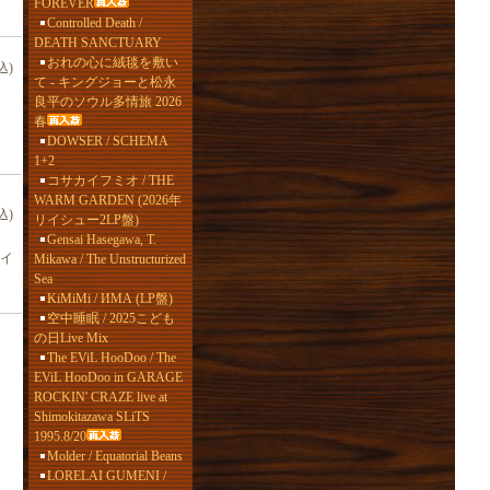
FOREVER
Controlled Death /
DEATH SANCTUARY
おれの心に絨毯を敷い
込)
て - キングジョーと松永
良平のソウル多情旅 2026
春
DOWSER / SCHEMA
1+2
コサカイフミオ / THE
WARM GARDEN (2026年
込)
リイシュー2LP盤)
Gensai Hasegawa, T.
イ
Mikawa / The Unstructurized
Sea
KiMiMi / ИМА (LP盤)
空中睡眠 / 2025こども
の日Live Mix
The EViL HooDoo / The
EViL HooDoo in GARAGE
ROCKIN' CRAZE live at
Shimokitazawa SLiTS
1995.8/20
Molder / Equatorial Beans
LORELAI GUMENI /