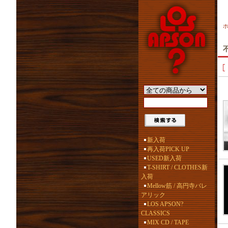
不
新入荷
再入荷PICK UP
USED新入荷
T-SHIRT / CLOTHES新
入荷
Mellow筋 / 高円寺バレ
アリック
LOS APSON?
CLASSICS
MIX CD / TAPE