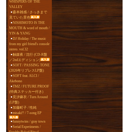
WHISPERS OF THE
VALLEY
森本雑感 / さっきまで
見ていた景色
NISHIMOTO IS THE
MOUTH & word of mouth /
YIN & YANG
DJ Holiday / The music
from my girl friend's console
stereo. vol.32
触媒夜 / 沈行 (CD-R盤
／2ndエディション)
SOFT / PASSING TONE
(2026年リプレスLP盤)
SOFT feat. ALCI /
Akebono
TMZ / FUTURE PROOF
(特典ステッカー付き)
見汐麻衣 / Turn Around
(LP盤)
加藤町子 / 性純
misaki!! / 7-song EP
funnytwins / gray town
Serial Experiments /