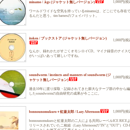
1,000円(税
minamo / .kgs (ジャケット無しバージョン)
ワールドワイドな空気を持っているminamoは、どこにでも存在
るんだと思う。tim barnesのフェイバリット。
itoken / ブックストア (ジャケット無しバージョン)
1,000円(税
なんか、録れかたがすごくオモシロイCD。マイク録音のナイス
がいっぱいあって嬉しいですね。
soundworm / instincts and manners of soundworm (ジ
1,000円(税
ャケット無しバージョン)
過去10年に渡り採取・記録されてきた膨大なテープ群の中から
したsoundwormの自由研究の成果が今ここに。
1,000円(税
bonnounomukuro＋虹釜太郎 / Lazy Afternoon
bonnounomukuroと虹釜太郎の二人による共同レーベルICE RICE
リリースされていた二枚組（Lazy Afternoonの"IN"と"OUT"）CD-R