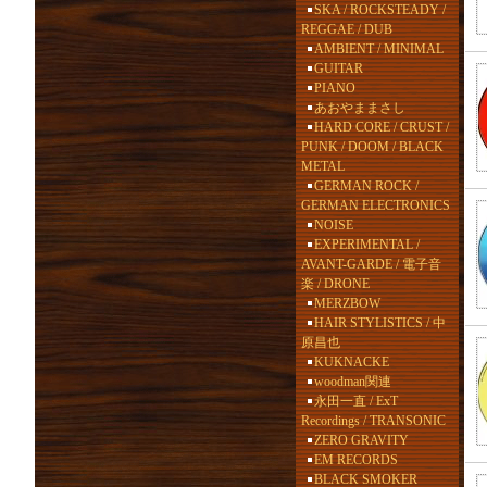
SKA / ROCKSTEADY /
REGGAE / DUB
AMBIENT / MINIMAL
GUITAR
PIANO
あおやままさし
HARD CORE / CRUST /
PUNK / DOOM / BLACK
METAL
GERMAN ROCK /
GERMAN ELECTRONICS
NOISE
EXPERIMENTAL /
AVANT-GARDE / 電子音
楽 / DRONE
MERZBOW
HAIR STYLISTICS / 中
原昌也
KUKNACKE
woodman関連
永田一直 / ExT
Recordings / TRANSONIC
ZERO GRAVITY
EM RECORDS
BLACK SMOKER