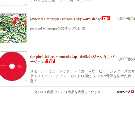
デロリとした地下ダブ工房ドキュメント！
1,000円(税
joywind＋miroque / corona＋sky warp sledge
joywind＋miroqueの共作レアCD-R!!!
the pitchshifters / semordnilap - deified (ジャケなしバ
1,000円(税
ージョン)
スモール・ミュージック・メイカー＝ザ・ピッチシフターズのサ
ケでスモール・ディスコでレトロ感たっぷりの音源を集めた赤
盤！
全 [137] 商品中 [1-15] 商品を表示しています