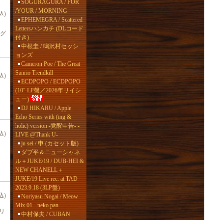
SOGURAGURA / FOR
/YOUR / MORNING
込)
EPHEMEGRA / Scattered
Lettersハンカチ (DLコード
ログ
付き)
中根圭 / 鳴沢村セッシ
ョンズ
Cameron Poe / The Great
Sanrio Trendkill
込)
ECDPOPO / ECDPOPO
(10" LP盤／2026年リイシ
ュー)
DJ HIKARU / Apple
Echo Series with (ing &
holic) version -覚醒申告- -
込)
LIVE @Thank U-
ju sei / 申 (カセット版)
ダブ平＆ニューシャネ
ル＋JUKE/19 / DUB-HEI &
NEW CHANELL＋
JUKE/19 Live rec. at TAD
2023.9.18 (3LP盤)
込)
Noriyasu Nogai / Meow
Mix 01 - neko pan
リ
中村保夫 / CUBAN