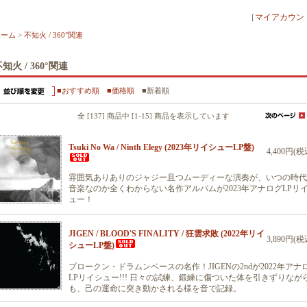
［
マイアカウン
ホーム
>
不知火 / 360°関連
知火 / 360°関連
■おすすめ順
■価格順
■新着順
全 [137] 商品中 [1-15] 商品を表示しています
Tsuki No Wa / Ninth Elegy (2023年リイシューLP盤)
4,400円(税
雰囲気ありありのジャジー且つムーディーな演奏が、いつの時代
音楽なのか全くわからない名作アルバムが2023年アナログLPリ
ュー！
JIGEN / BLOOD'S FINALITY / 狂雲求敗 (2022年リイ
3,890円(税
シューLP盤)
ブロークン・ドラムンベースの名作！JIGENの2ndが2022年アナ
LPリイシュー!!! 日々の試練、鍛練に傷ついた体を引きずりなが
も、己の運命に突き動かされる様を音で記録。