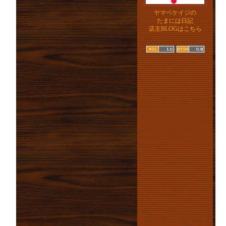
ヤマベケイジの
たまには日記
店主BLOGはこちら