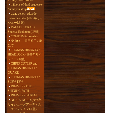
Freshly Baked Ritual
millions of dead sequencer
/ until you sleep
diane denoir, eduardo
mateo / ineditas (2025年リイ
シューLP盤)
RAFAEL TORAL /
Spectral Evolution (LP盤)
COMPUMA / senshin
柴山伸二, 竹田雅子 / 渚
にて
THOMAS DIMUZIO /
HEADLOCK (1998年リイ
シューCD盤)
CHRIS CUTLER and
THOMAS DIMUZIO /
QUAKE
THOMAS DIMUZIO /
SLEW TEW
DIMMER / THE
SHINING PATH
DIMMER / midREM
NORD / NORD (2025年
リイシュー／アーティス
トエディションLP盤)