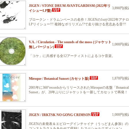
JIGEN / STONE DRUM AVANTGARDISM (2022年リ
3,890円(税
イシューLP盤)
ブロークン・ドラムンベースの名作！JIGENの1stが2022年アナ
LPリイシュー!!! 複雑なポリリズム!?で走り抜ける意志ある音!!!
V.A. / Circulation - The sounds of the moss (ジャケット
1,000円(税
無しバージョン)
「コケ」に共感する全12アーティストによるコケ音楽。
1,870円(税
Miroque / Botanical Sunset (カセット版)
2001年に360°recordsからリリースされたMiroqueの名盤「Botanical
Sunset」が、20年ぶりにジャケットを一新してカセットで再発！
1,000円(税
JIGEN / IRKTSK NO GONG CRIMSON
JIGENの未発表＆エピローグインチャイナ（うっどまん参加）の
コンストラクトをあわせて収録したスペシャルエディション。