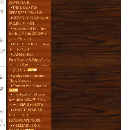
込)
注射針混入豚
THE DEAD PAN
でき
SPEAKERS / New Life
GEZAN / GEZAN live at
武道館 (DVD盤)
the mystery of two - hoo
doo it up T-shirt (黒ボディ
／白プリント)
込)
TAIJI MOTOI / F.L. 3way
トートバッグ
な所
LAFMS / Rick
Potts“Sparkle & Puppy”スウ
ェット (黒ボディ／シルバ
ープリント)
grudge eater / Tsuyama
込)
Thirty Massacre
Cameron Poe / ginza heat
編纂
Fila Brazillia / old codes
new chaos (2026年リイシ
ュー／国内盤仕様CD)
VIDEOTAPEMUSIC /
込)
NOISE FACE
LANDSCAPE (CD盤)
より
!!!
MERMAID / DUB