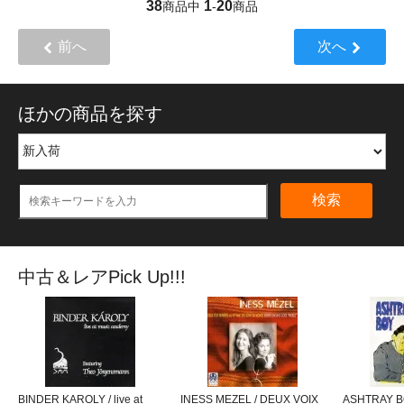
38
1
20
商品中
-
商品
前へ
次へ
ほかの商品を探す
検索
中古＆レアPick Up!!!
BINDER KAROLY / live at
INESS MEZEL / DEUX VOIX
ASHTRAY BO