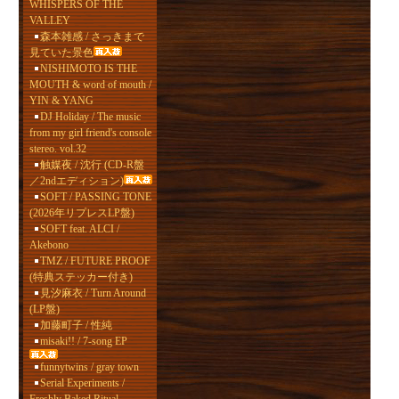
WHISPERS OF THE
VALLEY
森本雑感 / さっきまで
見ていた景色
NISHIMOTO IS THE
MOUTH & word of mouth /
YIN & YANG
DJ Holiday / The music
from my girl friend's console
stereo. vol.32
触媒夜 / 沈行 (CD-R盤
／2ndエディション)
SOFT / PASSING TONE
(2026年リプレスLP盤)
SOFT feat. ALCI /
Akebono
TMZ / FUTURE PROOF
(特典ステッカー付き)
見汐麻衣 / Turn Around
(LP盤)
加藤町子 / 性純
misaki!! / 7-song EP
funnytwins / gray town
Serial Experiments /