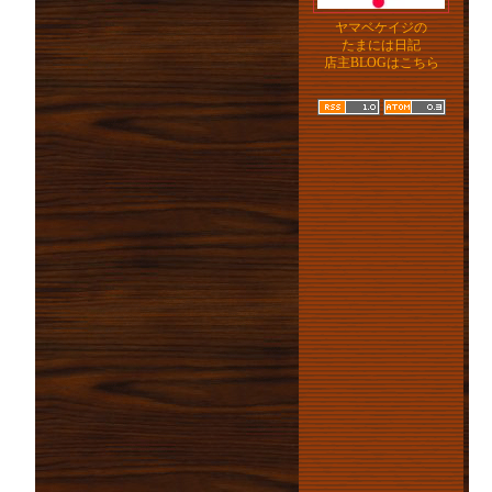
ヤマベケイジの
たまには日記
店主BLOGはこちら