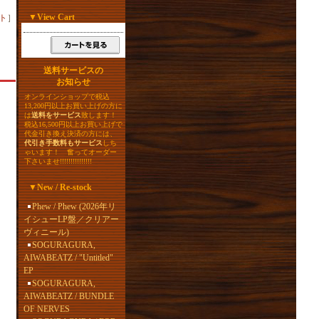
▼
View Cart
ト
］
送料サービスの
お知らせ
オンラインショップで税込
13,200円以上お買い上げの方に
は
送料をサービス
致します！
税込16,500円以上お買い上げで
代金引き換え決済の方には、
代引き手数料もサービス
しち
ゃいます！ 奮ってオーダー
下さいませ!!!!!!!!!!!!!!!
▼
New / Re-stock
Phew / Phew (2026年リ
イシューLP盤／クリアー
ヴィニール)
SOGURAGURA,
AIWABEATZ / "Untitled"
EP
SOGURAGURA,
AIWABEATZ / BUNDLE
OF NERVES