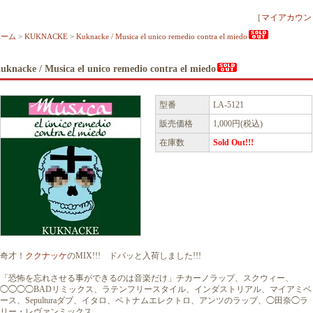
［
マイアカウン
ホーム
>
KUKNACKE
>
Kuknacke / Musica el unico remedio contra el miedo
uknacke / Musica el unico remedio contra el miedo
型番
LA-5121
販売価格
1,000円(税込)
在庫数
Sold Out!!!
奇才！
ククナッケ
のMIX!!! ドバッと入荷しました!!!
「恐怖を忘れさせる事ができるのは音楽だけ」チカーノラップ、スクウィー、
◯◯◯◯BADリミックス、ラテンフリースタイル、インダストリアル、マイアミベ
ース、Sepulturaダブ、イタロ、ベトナムエレクトロ、アンツのラップ、◯田奈◯ラ
リー・レヴァンミックス。