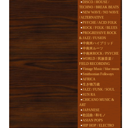
DISCO / HOUSE /
TECHNO / BREAK BEATS
NEW WAVE / NO WAVE
/ ALTERNATIVE
PSYCHE / ACID FOLK
ROCK / FOLK / BLUES
PROGRESSIVE ROCK
& JAZZ / FUSION
中南米ハイブリッド
中南米ルーツ
中南米ROCK / PSYCHE
WORLD / 民族音楽 /
FIELD RECORDING
Vintage Music / blue moon
Smithsonian Folkways
AFRICA
生き物万歳
JAZZ / FUNK / SOUL
SUN RA
CHICANO MUSIC &
ART
JAPANESE
歌謡曲 / 和モノ
ASIAN POPS
HIP HOP / ELECTRO