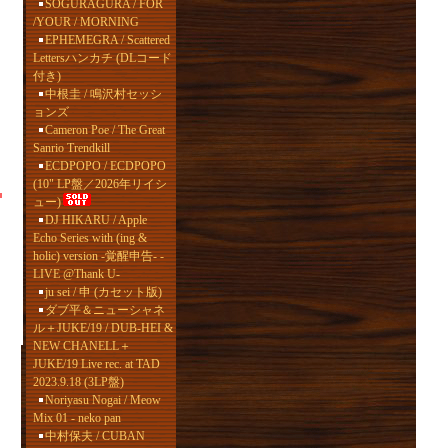
SOGURAGURA / FOR
/YOUR / MORNING
EPHEMEGRA / Scattered
Lettersハンカチ (DLコード
付き)
中根圭 / 鳴沢村セッシ
ョンズ
Cameron Poe / The Great
Sanrio Trendkill
ECDPOPO / ECDPOPO
(10" LP盤／2026年リイシ
ュー)
DJ HIKARU / Apple
Echo Series with (ing &
holic) version -覚醒申告- -
LIVE @Thank U-
ju sei / 申 (カセット版)
ダブ平＆ニューシャネ
ル＋JUKE/19 / DUB-HEI &
NEW CHANELL＋
JUKE/19 Live rec. at TAD
2023.9.18 (3LP盤)
Noriyasu Nogai / Meow
Mix 01 - neko pan
中村保夫 / CUBAN