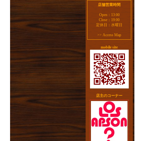
店舗営業時間
Open：13:00
Close：19:00
定休日：水曜日
>>
Access Map
mobile site
店主のコーナー