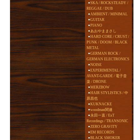
SKA / ROCKSTEADY /
REGGAE / DUB
AMBIENT / MINIMAL
GUITAR
PIANO
あおやままさし
HARD CORE / CRUST /
PUNK / DOOM / BLACK
METAL
GERMAN ROCK /
GERMAN ELECTRONICS
NOISE
EXPERIMENTAL /
AVANT-GARDE / 電子音
楽 / DRONE
MERZBOW
HAIR STYLISTICS / 中
原昌也
KUKNACKE
woodman関連
永田一直 / ExT
Recordings / TRANSONIC
ZERO GRAVITY
EM RECORDS
BLACK SMOKER