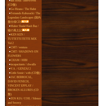
aus isoda / Interwoven
(CD盤)
Go Hirano / The Habit
Fernando Kabusacki / The
Legendary Landscapes (国内
盤仕様CD)
Maher Shalal Hash Baz /
嘘の風土記
KEN KEN /
TUTTETTUTETTE MIX
Vol.2
CMT / ventura
CMT / SHADOWS ON
FLOWERS
CHAM / HIBI
incapacitants / chwalfa
V.A. / GENZAI 2
Little Annie / with (CD盤)
JAC BERROCAL,
DAVID FENECH,
VINCENT EPPLAY /
BROKEN ALLURES (CD
盤)
ZOS KIA / COIL / Silence
and Secrecy