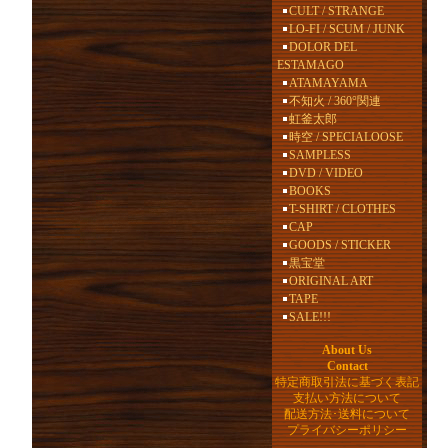
CULT / STRANGE
LO-FI / SCUM / JUNK
DOLOR DEL
ESTAMAGO
ATAMAYAMA
不知火 / 360°関連
虹釜太郎
時空 / SPECIALOOSE
SAMPLESS
DVD / VIDEO
BOOKS
T-SHIRT / CLOTHES
CAP
GOODS / STICKER
黒宝堂
ORIGINAL ART
TAPE
SALE!!!
About Us
Contact
特定商取引法に基づく表記
支払い方法について
配送方法･送料について
プライバシーポリシー