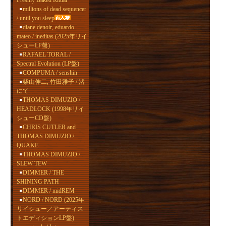
Freshly Baked Ritual
millions of dead sequencer
/ until you sleep
diane denoir, eduardo
mateo / ineditas (2025年リイ
シューLP盤)
RAFAEL TORAL /
Spectral Evolution (LP盤)
COMPUMA / senshin
柴山伸二, 竹田雅子 / 渚
にて
THOMAS DIMUZIO /
HEADLOCK (1998年リイ
シューCD盤)
CHRIS CUTLER and
THOMAS DIMUZIO /
QUAKE
THOMAS DIMUZIO /
SLEW TEW
DIMMER / THE
SHINING PATH
DIMMER / midREM
NORD / NORD (2025年
リイシュー／アーティス
トエディションLP盤)