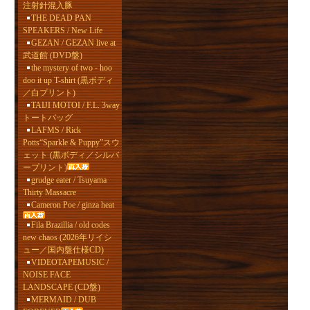
注射針混入豚
THE DEAD PAN
SPEAKERS / New Life
GEZAN / GEZAN live at
武道館 (DVD盤)
the mystery of two - hoo
doo it up T-shirt (黒ボディ
／白プリント)
TAIJI MOTOI / F.L. 3way
トートバッグ
LAFMS / Rick
Potts“Sparkle & Puppy”スウ
ェット (黒ボディ／シルバ
ープリント)
grudge eater / Tsuyama
Thirty Massacre
Cameron Poe / ginza heat
Fila Brazillia / old codes
new chaos (2026年リイシ
ュー／国内盤仕様CD)
VIDEOTAPEMUSIC /
NOISE FACE
LANDSCAPE (CD盤)
MERMAID / DUB