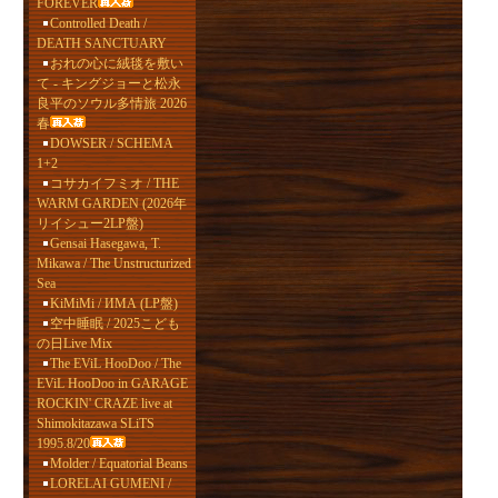
FOREVER
Controlled Death /
DEATH SANCTUARY
おれの心に絨毯を敷い
て - キングジョーと松永
良平のソウル多情旅 2026
春
DOWSER / SCHEMA
1+2
コサカイフミオ / THE
WARM GARDEN (2026年
リイシュー2LP盤)
Gensai Hasegawa, T.
Mikawa / The Unstructurized
Sea
KiMiMi / ИМА (LP盤)
空中睡眠 / 2025こども
の日Live Mix
The EViL HooDoo / The
EViL HooDoo in GARAGE
ROCKIN' CRAZE live at
Shimokitazawa SLiTS
1995.8/20
Molder / Equatorial Beans
LORELAI GUMENI /