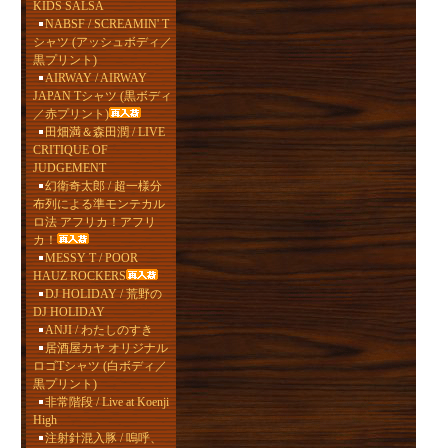
KIDS SALSA
NABSF / SCREAMIN' T
シャツ (アッシュボディ／
黒プリント)
AIRWAY / AIRWAY
JAPAN Tシャツ (黒ボディ
／赤プリント)
田畑満＆森田潤 / LIVE
CRITIQUE OF
JUDGEMENT
幻衛奇太郎 / 超一様分
布列による準モンテカル
ロ法 アフリカ！アフリ
カ！
MESSY T / POOR
HAUZ ROCKERS
DJ HOLIDAY / 荒野の
DJ HOLIDAY
ANJI / わたしのすき
居酒屋カヤ オリジナル
ロゴTシャツ (白ボディ／
黒プリント)
非常階段 / Live at Koenji
High
注射針混入豚 / 嗚呼、