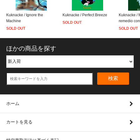
Kuknacke / Ignore the
Kuknacke / Perfect Breeze
Kuknacke / 
Machine
remedio con
SOLD OUT
SOLD OUT
SOLD OUT
ほかの商品を探す
検索
ホーム
カートを見る