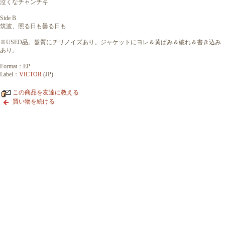
泣くなチャンチキ
Side B
筑波、照る日も曇る日も
※USED品。盤質にチリノイズあり。ジャケットにヨレ＆黄ばみ＆破れ＆書き込み
あり。
Format：EP
Label：
VICTOR
(JP)
この商品を友達に教える
買い物を続ける