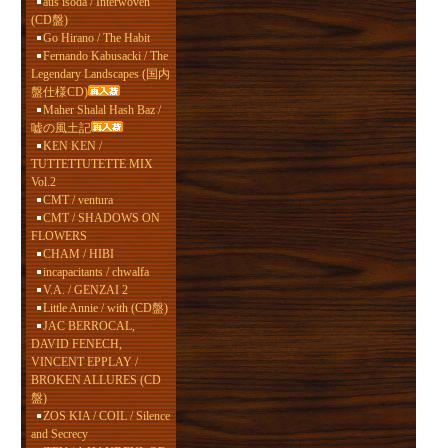
aus isoda / Interwoven
(CD盤)
Go Hirano / The Habit
Fernando Kabusacki / The
Legendary Landscapes (国内
盤仕様CD)
Maher Shalal Hash Baz /
嘘の風土記
KEN KEN /
TUTTETTUTETTE MIX
Vol.2
CMT / ventura
CMT / SHADOWS ON
FLOWERS
CHAM / HIBI
incapacitants / chwalfa
V.A. / GENZAI 2
Little Annie / with (CD盤)
JAC BERROCAL,
DAVID FENECH,
VINCENT EPPLAY /
BROKEN ALLURES (CD
盤)
ZOS KIA / COIL / Silence
and Secrecy