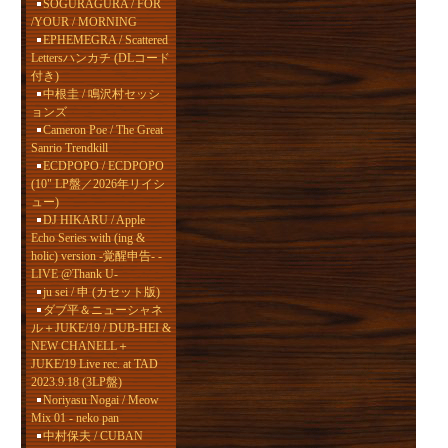
SOGURAGURA / FOR
/YOUR / MORNING
EPHEMEGRA / Scattered
Lettersハンカチ (DLコード
付き)
中根圭 / 鳴沢村セッシ
ョンズ
Cameron Poe / The Great
Sanrio Trendkill
ECDPOPO / ECDPOPO
(10" LP盤／2026年リイシ
ュー)
DJ HIKARU / Apple
Echo Series with (ing &
holic) version -覚醒申告- -
LIVE @Thank U-
ju sei / 申 (カセット版)
ダブ平＆ニューシャネ
ル＋JUKE/19 / DUB-HEI &
NEW CHANELL＋
JUKE/19 Live rec. at TAD
2023.9.18 (3LP盤)
Noriyasu Nogai / Meow
Mix 01 - neko pan
中村保夫 / CUBAN