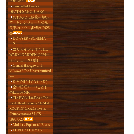
FOREVER
Controlled Death /
DEATH SANCTUARY
おれの心に絨毯を敷い
て - キングジョーと松永
良平のソウル多情旅 2026
春
DOWSER / SCHEMA
1+2
コサカイフミオ / THE
WARM GARDEN (2026年
リイシュー2LP盤)
Gensai Hasegawa, T.
Mikawa / The Unstructurized
Sea
KiMiMi / ИМА (LP盤)
空中睡眠 / 2025こども
の日Live Mix
The EViL HooDoo / The
EViL HooDoo in GARAGE
ROCKIN' CRAZE live at
Shimokitazawa SLiTS
1995.8/20
Molder / Equatorial Beans
LORELAI GUMENI /