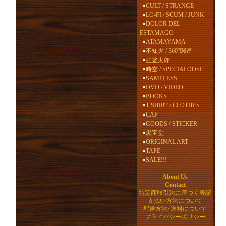
CULT / STRANGE
LO-FI / SCUM / JUNK
DOLOR DEL
ESTAMAGO
ATAMAYAMA
不知火 / 360°関連
虹釜太郎
時空 / SPECIALOOSE
SAMPLESS
DVD / VIDEO
BOOKS
T-SHIRT / CLOTHES
CAP
GOODS / STICKER
黒宝堂
ORIGINAL ART
TAPE
SALE!!!
About Us
Contact
特定商取引法に基づく表記
支払い方法について
配送方法･送料について
プライバシーポリシー