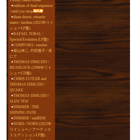
Freshly Baked Ritual
millions of dead sequencer
/ until you sleep
diane denoir, eduardo
mateo / ineditas (2025年リイ
シューLP盤)
RAFAEL TORAL /
Spectral Evolution (LP盤)
COMPUMA / senshin
柴山伸二, 竹田雅子 / 渚
にて
THOMAS DIMUZIO /
HEADLOCK (1998年リイ
シューCD盤)
CHRIS CUTLER and
THOMAS DIMUZIO /
QUAKE
THOMAS DIMUZIO /
SLEW TEW
DIMMER / THE
SHINING PATH
DIMMER / midREM
NORD / NORD (2025年
リイシュー／アーティス
トエディションLP盤)