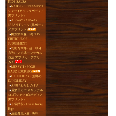
KIDS SALSA
NABSF / SCREAMIN' T
シャツ (アッシュボディ／
黒プリント)
AIRWAY / AIRWAY
JAPAN Tシャツ (黒ボディ
／赤プリント)
田畑満＆森田潤 / LIVE
CRITIQUE OF
JUDGEMENT
幻衛奇太郎 / 超一様分
布列による準モンテカル
ロ法 アフリカ！アフリ
カ！
MESSY T / POOR
HAUZ ROCKERS
DJ HOLIDAY / 荒野の
DJ HOLIDAY
ANJI / わたしのすき
居酒屋カヤ オリジナル
ロゴTシャツ (白ボディ／
黒プリント)
非常階段 / Live at Koenji
High
注射針混入豚 / 嗚呼、