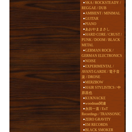
SKA / ROCKSTEADY /
REGGAE / DUB
AMBIENT / MINIMAL
GUITAR
PIANO
あおやままさし
HARD CORE / CRUST /
PUNK / DOOM / BLACK
METAL
GERMAN ROCK /
GERMAN ELECTRONICS
NOISE
EXPERIMENTAL /
AVANT-GARDE / 電子音
楽 / DRONE
MERZBOW
HAIR STYLISTICS / 中
原昌也
KUKNACKE
woodman関連
永田一直 / ExT
Recordings / TRANSONIC
ZERO GRAVITY
EM RECORDS
BLACK SMOKER