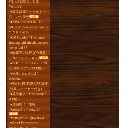
WHISPERS OF THE
VALLEY
森本雑感 / さっきまで
見ていた景色
NISHIMOTO IS THE
MOUTH & word of mouth /
YIN & YANG
DJ Holiday / The music
from my girl friend's console
stereo. vol.32
触媒夜 / 沈行 (CD-R盤
／2ndエディション)
SOFT / PASSING TONE
(2026年リプレスLP盤)
SOFT feat. ALCI /
Akebono
TMZ / FUTURE PROOF
(特典ステッカー付き)
見汐麻衣 / Turn Around
(LP盤)
加藤町子 / 性純
misaki!! / 7-song EP
funnytwins / gray town
Serial Experiments /