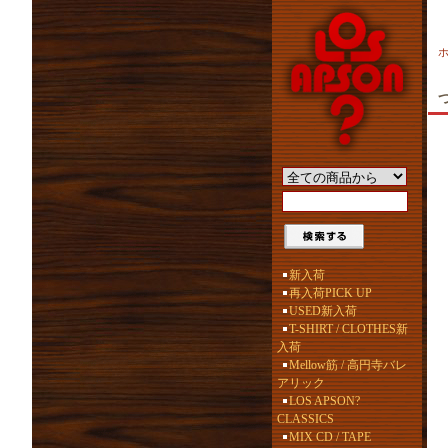
新入荷
再入荷PICK UP
USED新入荷
T-SHIRT / CLOTHES新
入荷
Mellow筋 / 高円寺バレ
アリック
LOS APSON?
CLASSICS
MIX CD / TAPE