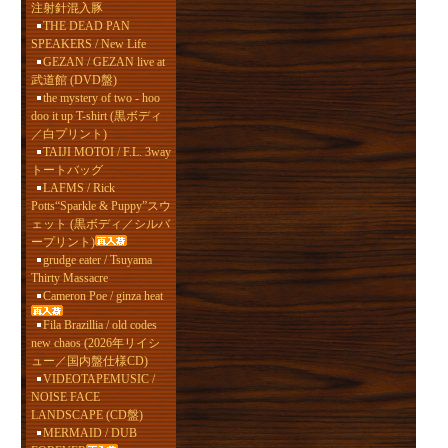
注射針混入豚
THE DEAD PAN
SPEAKERS / New Life
GEZAN / GEZAN live at
武道館 (DVD盤)
the mystery of two - hoo
doo it up T-shirt (黒ボディ
／白プリント)
TAIJI MOTOI / F.L. 3way
トートバッグ
LAFMS / Rick
Potts“Sparkle & Puppy”スウ
ェット (黒ボディ／シルバ
ープリント)
grudge eater / Tsuyama
Thirty Massacre
Cameron Poe / ginza heat
Fila Brazillia / old codes
new chaos (2026年リイシ
ュー／国内盤仕様CD)
VIDEOTAPEMUSIC /
NOISE FACE
LANDSCAPE (CD盤)
MERMAID / DUB