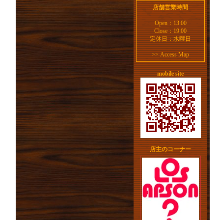
店舗営業時間
Open：13:00
Close：19:00
定休日：水曜日
>>
Access Map
mobile site
店主のコーナー