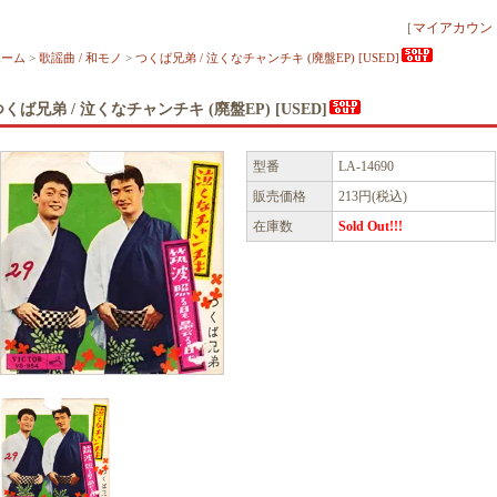
［
マイアカウン
ホーム
>
歌謡曲 / 和モノ
>
つくば兄弟 / 泣くなチャンチキ (廃盤EP) [USED]
つくば兄弟 / 泣くなチャンチキ (廃盤EP) [USED]
型番
LA-14690
販売価格
213円(税込)
在庫数
Sold Out!!!