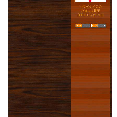
ヤマベケイジの
たまには日記
店主BLOGはこちら