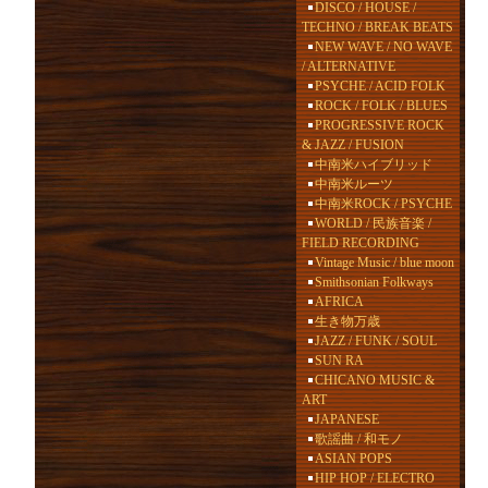
DISCO / HOUSE /
TECHNO / BREAK BEATS
NEW WAVE / NO WAVE
/ ALTERNATIVE
PSYCHE / ACID FOLK
ROCK / FOLK / BLUES
PROGRESSIVE ROCK
& JAZZ / FUSION
中南米ハイブリッド
中南米ルーツ
中南米ROCK / PSYCHE
WORLD / 民族音楽 /
FIELD RECORDING
Vintage Music / blue moon
Smithsonian Folkways
AFRICA
生き物万歳
JAZZ / FUNK / SOUL
SUN RA
CHICANO MUSIC &
ART
JAPANESE
歌謡曲 / 和モノ
ASIAN POPS
HIP HOP / ELECTRO