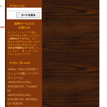
▼
View Cart
ト
］
送料サービスの
お知らせ
オンラインショップで税込
13,200円以上お買い上げの方に
は
送料をサービス
致します！
税込16,500円以上お買い上げで
代金引き換え決済の方には、
代引き手数料もサービス
しち
ゃいます！ 奮ってオーダー
下さいませ!!!!!!!!!!!!!!!
▼
New / Re-stock
Phew / Phew (2026年リ
イシューLP盤／クリアー
ヴィニール)
SOGURAGURA,
AIWABEATZ / "Untitled"
EP
SOGURAGURA,
AIWABEATZ / BUNDLE
OF NERVES