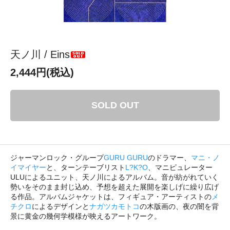
天ノ川 / Eins
2,444円(税込)
SOLD OUT
ジャーマンロック・グループ
GURU GURU
のドラマー、
マニ・ノ
イマイヤー
と、ターンテーブリスト
L?K?O
、マニピュレーター
ULUによるユニット、天ノ川によるアルバム。音が紡がれていく
勢いをそのまま封じ込め、予想を超えた展開を楽しげに繰り広げ
る作品。アルバムジャケットは、フィギュア・アーティストの
メ
チクロ
によるデザインと
ナガツカモトコ
の木版画の、夜の闇を背
景に黄金の幾何学模様が映えるアートワーク。