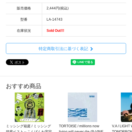
販売価格
2,444円(税込)
型番
LA-14743
在庫状況
Sold Out!!!
特定商取引法に基づく表記
おすすめ商品
ミッシング箱庭 / ミッシング
TORTOISE / millions now
V.A / LIGH
箱庭ベスト～こんばんわ宇宙
living will never die (P-VINE
TOMORROW