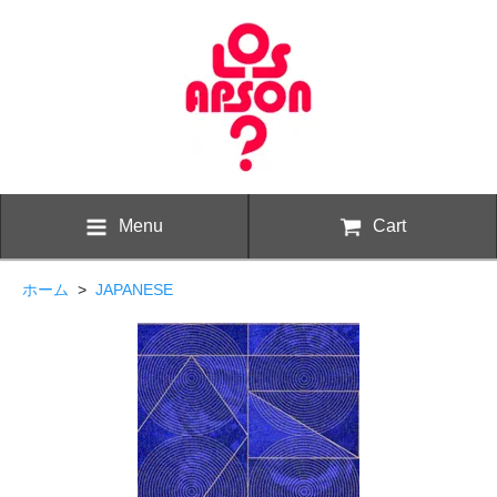
Menu
Cart
ホーム
>
JAPANESE