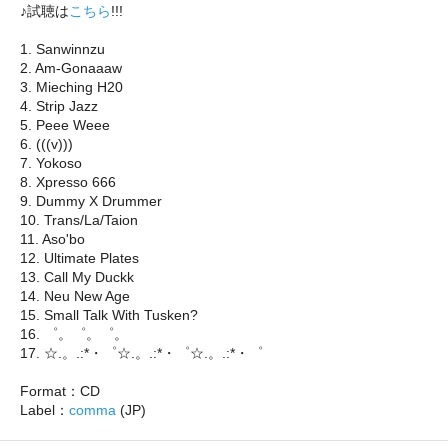
♪試聴は
こちら
!!!
1. Sanwinnzu
2. Am-Gonaaaw
3. Mieching H20
4. Strip Jazz
5. Peee Weee
6. (((v)))
7. Yokoso
8. Xpresso 666
9. Dummy X Drummer
10. Trans/La/Taion
11. Aso'bo
12. Ultimate Plates
13. Call My Duckk
14. Neu New Age
15. Small Talk With Tusken?
16. ゜。゜。゜。
17. ☆.。.:*・゜☆.。.:*・゜☆.。.:*・゜
Format：CD
Label：
comma
(JP)