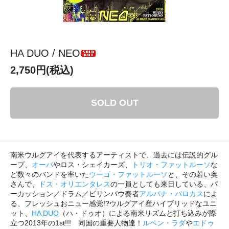
HA DUO / NEO
2,750円(税込)
SOLD OUT
南米ウルグアイを代表するアーティストで、過去には伝説的グル
ープ、
オーパ
やロス・シェイカーズ、
トリオ・ファットルーソ
な
ど数々のバンドを率いた
ウーゴ・ファットルーソ
と、その若い奥
さんで、
ドス・オリエンタレス
の一員としても来日している、パ
ーカッション／ドラム／ビリンバウ奏者
アルバナ・バロカス
によ
る、フレッシュおニュー感覚!?ウルグアイ産ハイブリッドなユニ
ット、
HA DUO
（ハ・ドゥオ）による南米リズムと打ち込みが際
立つ2013年の1st!!! 同国の重要人物達！
ルベン・ラダ
や
エドゥ