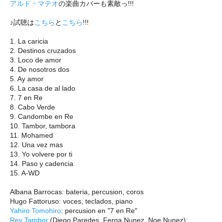
アルド・マテオ
の楽曲カバーも素敵っ!!!
♪試聴は
こちら
と
こちら
!!!
1. La caricia
2. Destinos cruzados
3. Loco de amor
4. De nosotros dos
5. Ay amor
6. La casa de al lado
7. 7 en Re
8. Cabo Verde
9. Candombe en Re
10. Tambor, tambora
11. Mohamed
12. Una vez mas
13. Yo volvere por ti
14. Paso y cadencia
15. A-WD
Albana Barrocas: bateria, percusion, coros
Hugo Fattoruso: voces, teclados, piano
Yahiro Tomohiro
: percusion en "7 en Re"
Rey Tambor
(Diego Paredes, Ferna Nunez, Noe Nunez):