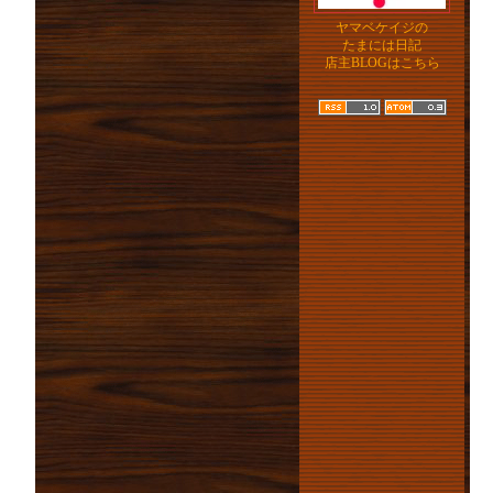
ヤマベケイジの
たまには日記
店主BLOGはこちら