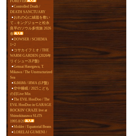
FOREVER
Controlled Death /
DEATH SANCTUARY
おれの心に絨毯を敷い
て - キングジョーと松永
良平のソウル多情旅 2026
春
DOWSER / SCHEMA
1+2
コサカイフミオ / THE
WARM GARDEN (2026年
リイシュー2LP盤)
Gensai Hasegawa, T.
Mikawa / The Unstructurized
Sea
KiMiMi / ИМА (LP盤)
空中睡眠 / 2025こども
の日Live Mix
The EViL HooDoo / The
EViL HooDoo in GARAGE
ROCKIN' CRAZE live at
Shimokitazawa SLiTS
1995.8/20
Molder / Equatorial Beans
LORELAI GUMENI /