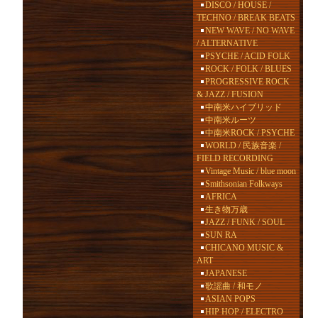
DISCO / HOUSE /
TECHNO / BREAK BEATS
NEW WAVE / NO WAVE
/ ALTERNATIVE
PSYCHE / ACID FOLK
ROCK / FOLK / BLUES
PROGRESSIVE ROCK
& JAZZ / FUSION
中南米ハイブリッド
中南米ルーツ
中南米ROCK / PSYCHE
WORLD / 民族音楽 /
FIELD RECORDING
Vintage Music / blue moon
Smithsonian Folkways
AFRICA
生き物万歳
JAZZ / FUNK / SOUL
SUN RA
CHICANO MUSIC &
ART
JAPANESE
歌謡曲 / 和モノ
ASIAN POPS
HIP HOP / ELECTRO