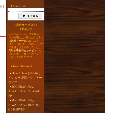
▼
View Cart
ト
］
送料サービスの
お知らせ
オンラインショップで税込
13,200円以上お買い上げの方に
は
送料をサービス
致します！
税込16,500円以上お買い上げで
代金引き換え決済の方には、
代引き手数料もサービス
しち
ゃいます！ 奮ってオーダー
下さいませ!!!!!!!!!!!!!!!
▼
New / Re-stock
Phew / Phew (2026年リ
イシューLP盤／クリアー
ヴィニール)
SOGURAGURA,
AIWABEATZ / "Untitled"
EP
SOGURAGURA,
AIWABEATZ / BUNDLE
OF NERVES