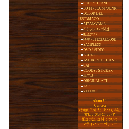
CULT / STRANGE
LO-FI / SCUM / JUNK
DOLOR DEL
ESTAMAGO
ATAMAYAMA
不知火 / 360°関連
虹釜太郎
時空 / SPECIALOOSE
SAMPLESS
DVD / VIDEO
BOOKS
T-SHIRT / CLOTHES
CAP
GOODS / STICKER
黒宝堂
ORIGINAL ART
TAPE
SALE!!!
About Us
Contact
特定商取引法に基づく表記
支払い方法について
配送方法･送料について
プライバシーポリシー