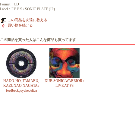
Format：CD
Label：F.E.E.S / SONIC PLATE (JP)
この商品を友達に教える
買い物を続ける
この商品を買った人はこんな商品も買ってます
HADO-HO, TAMARU,
DUB SONIC WARRIOR /
KAZUNAO NAGATA /
LIVE AT P3
feedbackpsychedelica