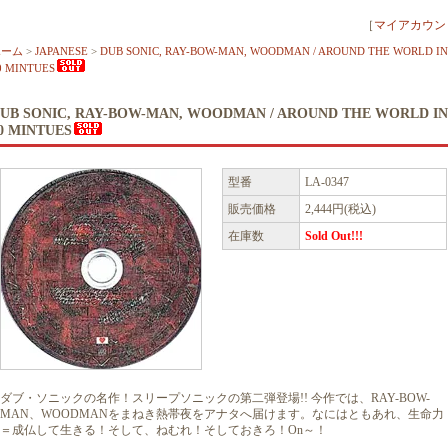
［
マイアカウン
ホーム
>
JAPANESE
>
DUB SONIC, RAY-BOW-MAN, WOODMAN / AROUND THE WORLD IN
0 MINTUES
UB SONIC, RAY-BOW-MAN, WOODMAN / AROUND THE WORLD IN
0 MINTUES
型番
LA-0347
販売価格
2,444円(税込)
在庫数
Sold Out!!!
ダブ・ソニックの名作！スリープソニックの第二弾登場!! 今作では、RAY-BOW-
MAN、WOODMANをまねき熱帯夜をアナタへ届けます。なにはともあれ、生命力
＝成仏して生きる！そして、ねむれ！そしておきろ！On～！