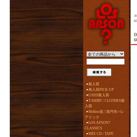
6
D
6
新入荷
再入荷PICK UP
USED新入荷
T-SHIRT / CLOTHES新
入荷
Mellow筋 / 高円寺バレ
アリック
LOS APSON?
CLASSICS
MIX CD / TAPE