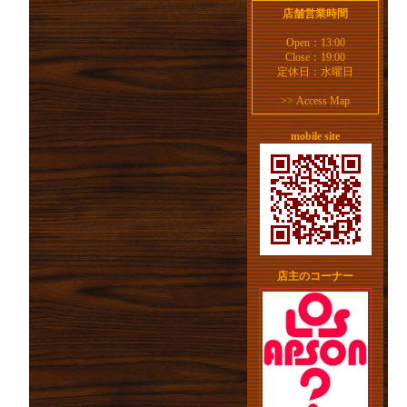
店舗営業時間
Open：13:00
Close：19:00
定休日：水曜日
>>
Access Map
mobile site
店主のコーナー