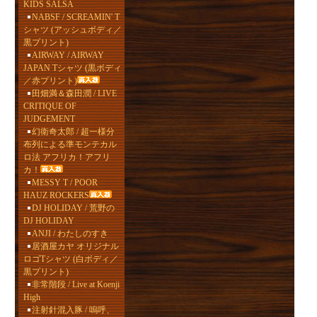
KIDS SALSA
NABSF / SCREAMIN' T
シャツ (アッシュボディ／
黒プリント)
AIRWAY / AIRWAY
JAPAN Tシャツ (黒ボディ
／赤プリント)
田畑満＆森田潤 / LIVE
CRITIQUE OF
JUDGEMENT
幻衛奇太郎 / 超一様分
布列による準モンテカル
ロ法 アフリカ！アフリ
カ！
MESSY T / POOR
HAUZ ROCKERS
DJ HOLIDAY / 荒野の
DJ HOLIDAY
ANJI / わたしのすき
居酒屋カヤ オリジナル
ロゴTシャツ (白ボディ／
黒プリント)
非常階段 / Live at Koenji
High
注射針混入豚 / 嗚呼、