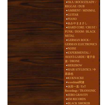
SKA / ROCKSTEADY /
REGGAE / DUB
AMBIENT / MINIMAL
GUITAR
PIANO
あおやままさし
HARD CORE / CRUST /
PUNK / DOOM / BLACK
METAL
GERMAN ROCK /
GERMAN ELECTRONICS
NOISE
EXPERIMENTAL /
AVANT-GARDE / 電子音
楽 / DRONE
MERZBOW
HAIR STYLISTICS / 中
原昌也
KUKNACKE
woodman関連
永田一直 / ExT
Recordings / TRANSONIC
ZERO GRAVITY
EM RECORDS
BLACK SMOKER