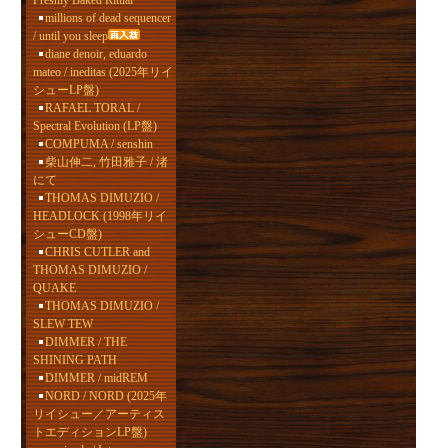
Freshly Baked Ritual
millions of dead sequencer
/ until you sleep
diane denoir, eduardo
mateo / ineditas (2025年リイ
シューLP盤)
RAFAEL TORAL /
Spectral Evolution (LP盤)
COMPUMA / senshin
柴山伸二, 竹田雅子 / 渚
にて
THOMAS DIMUZIO /
HEADLOCK (1998年リイ
シューCD盤)
CHRIS CUTLER and
THOMAS DIMUZIO /
QUAKE
THOMAS DIMUZIO /
SLEW TEW
DIMMER / THE
SHINING PATH
DIMMER / midREM
NORD / NORD (2025年
リイシュー／アーティス
トエディションLP盤)