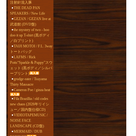
注射針混入豚
THE DEAD PAN
SPEAKERS / New Life
GEZAN / GEZAN live at
武道館 (DVD盤)
the mystery of two - hoo
doo it up T-shirt (黒ボディ
／白プリント)
TAIJI MOTOI / F.L. 3way
トートバッグ
LAFMS / Rick
Potts“Sparkle & Puppy”スウ
ェット (黒ボディ／シルバ
ープリント)
grudge eater / Tsuyama
Thirty Massacre
Cameron Poe / ginza heat
Fila Brazillia / old codes
new chaos (2026年リイシ
ュー／国内盤仕様CD)
VIDEOTAPEMUSIC /
NOISE FACE
LANDSCAPE (CD盤)
MERMAID / DUB