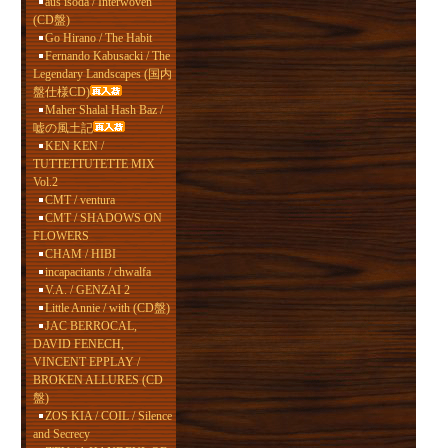
aus isoda / Interwoven
(CD盤)
Go Hirano / The Habit
Fernando Kabusacki / The
Legendary Landscapes (国内
盤仕様CD)
Maher Shalal Hash Baz /
嘘の風土記
KEN KEN /
TUTTETTUTETTE MIX
Vol.2
CMT / ventura
CMT / SHADOWS ON
FLOWERS
CHAM / HIBI
incapacitants / chwalfa
V.A. / GENZAI 2
Little Annie / with (CD盤)
JAC BERROCAL,
DAVID FENECH,
VINCENT EPPLAY /
BROKEN ALLURES (CD
盤)
ZOS KIA / COIL / Silence
and Secrecy