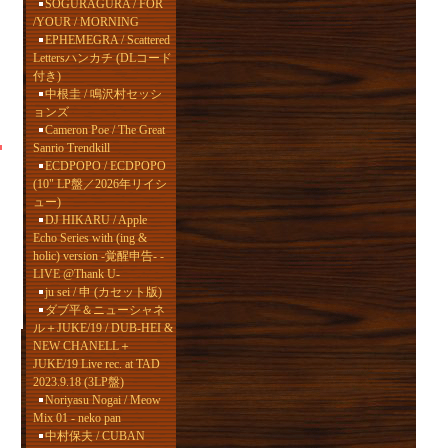
SOGURAGURA / FOR
/YOUR / MORNING
EPHEMEGRA / Scattered
Lettersハンカチ (DLコード
付き)
中根圭 / 鳴沢村セッシ
ョンズ
Cameron Poe / The Great
Sanrio Trendkill
ECDPOPO / ECDPOPO
(10" LP盤／2026年リイシ
ュー)
DJ HIKARU / Apple
Echo Series with (ing &
holic) version -覚醒申告- -
LIVE @Thank U-
ju sei / 申 (カセット版)
ダブ平＆ニューシャネ
ル＋JUKE/19 / DUB-HEI &
NEW CHANELL＋
JUKE/19 Live rec. at TAD
2023.9.18 (3LP盤)
Noriyasu Nogai / Meow
Mix 01 - neko pan
中村保夫 / CUBAN