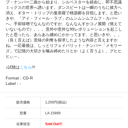
プ・ナンバー二曲から始まり、シルベスターを経由し、即不思議
ミックスの世界へ誘います。ダンスビートは一瞬のうちに彼方へ
消え、ギター・トリップの曼荼羅で桃源郷を目指します。と思い
きや、「アイ・フィール・ラブ」のムンムンムフムフ・カバー
へ。手前味噌でなんなのですが、なんなんすかコノ展開（憶えて
いないもので）。。。意外や意外な99レボリューションを起こし
たと思ったら、あらあら纏めにかかってます。と思いきや。。。
（良く言えば）意味の剥奪を探求したような内容と言えますか
ね。一応最後は、しっとりフェイバリット・ナンバー「メモリー
ズ」で記憶の大切さを噛み締めたりとか（よく言うよ）。グヒヒ
ヒぃ～。
♪試聴は
こちら
!!!
Format：CD-R
Label：-
販売価格
1,200円(税込)
型番
LA-15899
在庫状況
Sold Out!!!