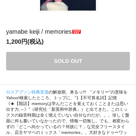
yamabe keiji / memories
1,200円(税込)
SOLD OUT
ロスアプソン特典音源
の解放期、来るっ!!! “メモリー”の意味を
Yahoo!検索したところ、トップに、“1【不可算名詞】記憶
《★【類語】memoryは学んだことを覚えておくことまたは思い
出す力;～》”（研究社「新英和中辞典」）と出てきた。このミッ
クスの録音時期は全く憶えていない自分なのだが。。。珍しく盤
面に何も書いていなかったので、情報一切無し。でも、相変わら
ずの「どこへ向かっているの？何故に？」な完全フリースタイ
ル、店主ヤマベのミックス「memories」。大好きなドゥーワッ