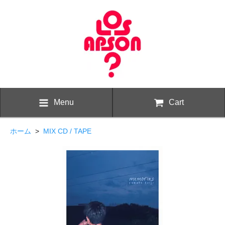
Menu
Cart
ホーム
>
MIX CD / TAPE