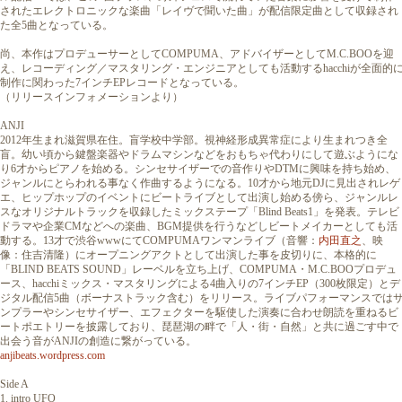
されたエレクトロニックな楽曲「レイヴで聞いた曲」が配信限定曲として収録され
た全5曲となっている。
尚、本作はプロデューサーとしてCOMPUMA、アドバイザーとしてM.C.BOOを迎
え、レコーディング／マスタリング・エンジニアとしても活動するhacchiが全面的
制作に関わった7インチEPレコードとなっている。
（リリースインフォメーションより）
ANJI
2012年生まれ滋賀県在住。盲学校中学部。視神経形成異常症により生まれつき全
盲。幼い頃から鍵盤楽器やドラムマシンなどをおもちゃ代わりにして遊ぶようにな
り6才からピアノを始める。シンセサイザーでの音作りやDTMに興味を持ち始め、
ジャンルにとらわれる事なく作曲するようになる。10才から地元DJに見出されレゲ
エ、ヒップホップのイベントにビートライブとして出演し始める傍ら、ジャンルレ
スなオリジナルトラックを収録したミックステープ「Blind Beats1」を発表。テレビ
ドラマや企業CMなどへの楽曲、BGM提供を行うなどしビートメイカーとしても活
動する。13才で渋谷wwwにてCOMPUMAワンマンライブ（音響：
内田直之
、映
像：住吉清隆）にオープニングアクトとして出演した事を皮切りに、本格的に
「BLIND BEATS SOUND」レーベルを立ち上げ、COMPUMA・M.C.BOOプロデュ
ース、hacchiミックス・マスタリングによる4曲入りの7インチEP（300枚限定）とデ
ジタル配信5曲（ボーナストラック含む）をリリース。ライブパフォーマンスでは
ンプラーやシンセサイザー、エフェクターを駆使した演奏に合わせ朗読を重ねるビ
ートポエトリーを披露しており、琵琶湖の畔で「人・街・自然」と共に過ごす中で
出会う音がANJIの創造に繋がっている。
anjibeats.wordpress.com
Side A
1. intro UFO