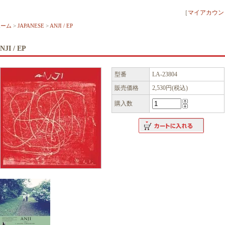
［
マイアカウン
ホーム
>
JAPANESE
>
ANJI / EP
NJI / EP
型番
LA-23804
販売価格
2,530円(税込)
購入数