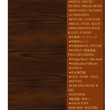
DISCO / HOUSE /
TECHNO / BREAK BEATS
NEW WAVE / NO WAVE
/ ALTERNATIVE
PSYCHE / ACID FOLK
ROCK / FOLK / BLUES
PROGRESSIVE ROCK
& JAZZ / FUSION
中南米ハイブリッド
中南米ルーツ
中南米ROCK / PSYCHE
WORLD / 民族音楽 /
FIELD RECORDING
Vintage Music / blue moon
Smithsonian Folkways
AFRICA
生き物万歳
JAZZ / FUNK / SOUL
SUN RA
CHICANO MUSIC &
ART
JAPANESE
歌謡曲 / 和モノ
ASIAN POPS
HIP HOP / ELECTRO