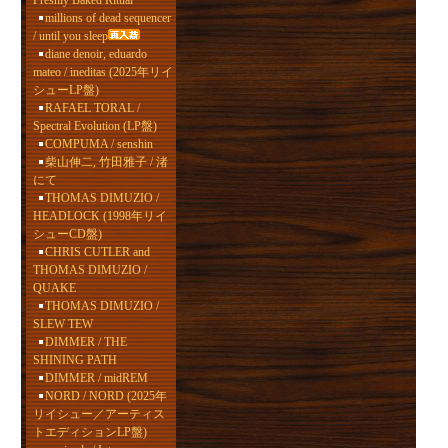
Freshly Baked Ritual
millions of dead sequencer
/ until you sleep
diane denoir, eduardo
mateo / ineditas (2025年リイ
シューLP盤)
RAFAEL TORAL /
Spectral Evolution (LP盤)
COMPUMA / senshin
柴山伸二, 竹田雅子 / 渚
にて
THOMAS DIMUZIO /
HEADLOCK (1998年リイ
シューCD盤)
CHRIS CUTLER and
THOMAS DIMUZIO /
QUAKE
THOMAS DIMUZIO /
SLEW TEW
DIMMER / THE
SHINING PATH
DIMMER / midREM
NORD / NORD (2025年
リイシュー／アーティス
トエディションLP盤)