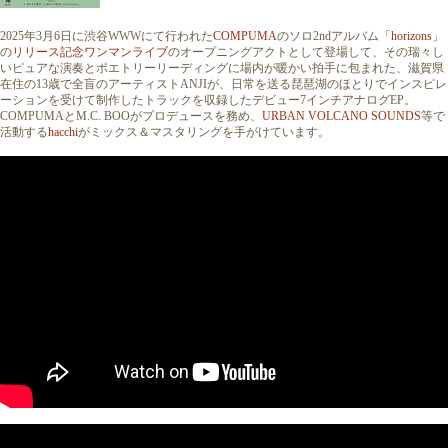
2025年3月6日に渋谷WWWにて行われた
COMPUMA
のソロ2ndアルバム「
horizons
」
の
リリース記念ワンマンライブ
のオープニングアクトとして登場して、その瑞々し
いピュアな演奏とポエトリーリーディングに場内が暖かい拍手に包まれた、滋賀県
在住の13歳で全盲のアーティストANJIが、日常を送る琵琶湖のほとりでインスピレ
ーションを受けて制作したトラックを収録したデビュー7インチアナログEP。
COMPUMAとM.C. BOOがプロデュースを務め、
URBAN VOLCANO SOUNDS
等で
活動する
hacchi
がミックス＆マスタリングを手がけています。