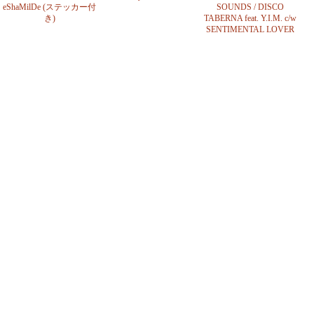
eShaMilDe (ステッカー付
SOUNDS / DISCO
き)
TABERNA feat. Y.I.M. c/w
SENTIMENTAL LOVER