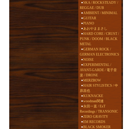
SKA / ROCKSTEADY /
REGGAE / DUB
AMBIENT / MINIMAL
GUITAR
PIANO
あおやままさし
HARD CORE / CRUST /
PUNK / DOOM / BLACK
METAL
GERMAN ROCK /
GERMAN ELECTRONICS
NOISE
EXPERIMENTAL /
AVANT-GARDE / 電子音
楽 / DRONE
MERZBOW
HAIR STYLISTICS / 中
原昌也
KUKNACKE
woodman関連
永田一直 / ExT
Recordings / TRANSONIC
ZERO GRAVITY
EM RECORDS
BLACK SMOKER