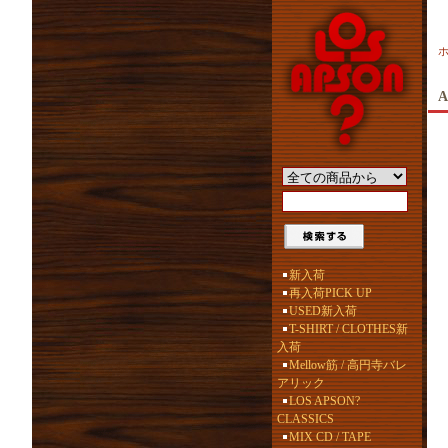
A
新入荷
再入荷PICK UP
USED新入荷
T-SHIRT / CLOTHES新
入荷
Mellow筋 / 高円寺バレ
アリック
LOS APSON?
CLASSICS
MIX CD / TAPE