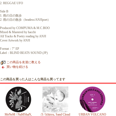
2. REGGAE UFO
Side B
1. 雨の日の散歩
2. 雨の日の散歩（beatless/ANJIpoet）
Produced by COMPUMA & M.C.BOO
Mixed & Mastered by hacchi
All Tracks & Poetry reading by ANJI
Cover Artwork by ANJI
Format：7" EP
Label：BLIND BEATS SOUND (JP)
この商品を友達に教える
買い物を続ける
この商品を買った人はこんな商品も買ってます
MeNeM / NaMShaN,
/3 / Ichiryu, Sand Cloud
URBAN VOLCANO