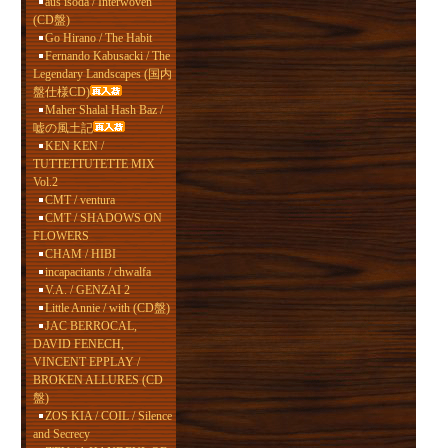
aus isoda / Interwoven
(CD盤)
Go Hirano / The Habit
Fernando Kabusacki / The
Legendary Landscapes (国内
盤仕様CD)
Maher Shalal Hash Baz /
嘘の風土記
KEN KEN /
TUTTETTUTETTE MIX
Vol.2
CMT / ventura
CMT / SHADOWS ON
FLOWERS
CHAM / HIBI
incapacitants / chwalfa
V.A. / GENZAI 2
Little Annie / with (CD盤)
JAC BERROCAL,
DAVID FENECH,
VINCENT EPPLAY /
BROKEN ALLURES (CD
盤)
ZOS KIA / COIL / Silence
and Secrecy