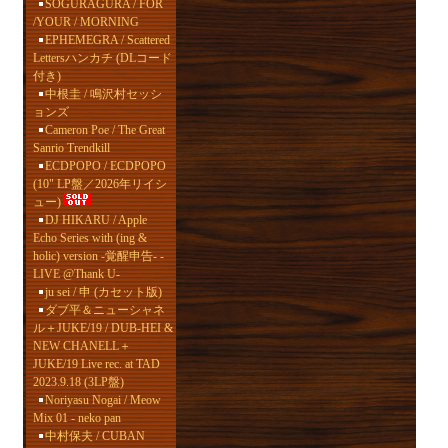
SOGURAGURA / FOR
/YOUR / MORNING
EPHEMEGRA / Scattered
Lettersハンカチ (DLコード
付き)
中根圭 / 鳴沢村セッシ
ョンズ
Cameron Poe / The Great
Sanrio Trendkill
ECDPOPO / ECDPOPO
(10" LP盤／2026年リイシ
ュー)
DJ HIKARU / Apple
Echo Series with (ing &
holic) version -覚醒申告- -
LIVE @Thank U-
ju sei / 申 (カセット版)
ダブ平＆ニューシャネ
ル＋JUKE/19 / DUB-HEI &
NEW CHANELL＋
JUKE/19 Live rec. at TAD
2023.9.18 (3LP盤)
Noriyasu Nogai / Meow
Mix 01 - neko pan
中村保夫 / CUBAN