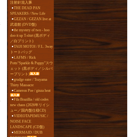
注射針混入豚
THE DEAD PAN
SPEAKERS / New Life
GEZAN / GEZAN live at
に
武道館 (DVD盤)
the mystery of two - hoo
doo it up T-shirt (黒ボディ
／白プリント)
TAIJI MOTOI / F.L. 3way
トートバッグ
LAFMS / Rick
Potts“Sparkle & Puppy”スウ
ェット (黒ボディ／シルバ
ープリント)
grudge eater / Tsuyama
Thirty Massacre
Cameron Poe / ginza heat
Fila Brazillia / old codes
サ
new chaos (2026年リイシ
ュー／国内盤仕様CD)
VIDEOTAPEMUSIC /
NOISE FACE
LANDSCAPE (CD盤)
MERMAID / DUB