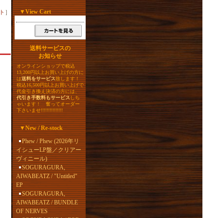
▼
View Cart
ト
］
送料サービスの
お知らせ
オンラインショップで税込
13,200円以上お買い上げの方に
は
送料をサービス
致します！
税込16,500円以上お買い上げで
代金引き換え決済の方には、
代引き手数料もサービス
しち
ゃいます！ 奮ってオーダー
下さいませ!!!!!!!!!!!!!!!
▼
New / Re-stock
Phew / Phew (2026年リ
イシューLP盤／クリアー
ヴィニール)
SOGURAGURA,
AIWABEATZ / "Untitled"
EP
SOGURAGURA,
AIWABEATZ / BUNDLE
OF NERVES