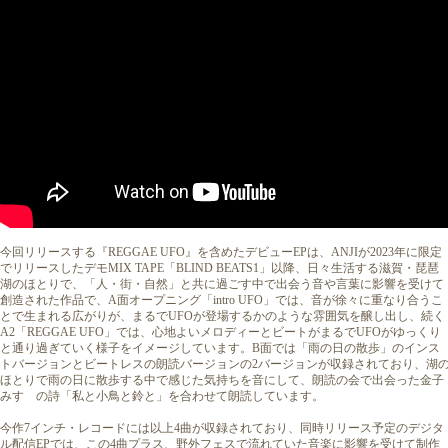
今回リリースする『REGGAE UFO』を含めたデビューEPは、ANJIが2023年に限定
でリリースしたデモMIX TAPE「BLIND BEATS1」以降、日々生活する滋賀・琵琶
湖のほとりで、「人・街・自然」と共に過ごす中で出会う音や言葉に影響を受けて
創造された作品で、A面オープニング「intro UFO」では、音が徐々に重なり合うこ
とで生まれる広がりが、まるでUFOが登場するかのような雰囲気を醸し出し、続く
A2「REGGAE UFO」では、心地よいメロディーとビートがまるでUFOがゆっくり
と通り過ぎていく様子をイメージしています。B面では「雨の日の散歩」のインス
トバージョンとビートレスの朗読バージョンの2バージョンが収録されており、湖
ほとりで雨の日に散歩する中で感じた気持ちを音にして、朗読の会で出会った金子
みすゞの詩「私と小鳥と鈴と」を合わせて朗読しています。
今作7インチ・レコードには以上4曲が収録されており、同時リリース予定のデジタ
ル配信EPでは、この4曲プラス、野外フェスで流れていた音楽に影響を受けて制作