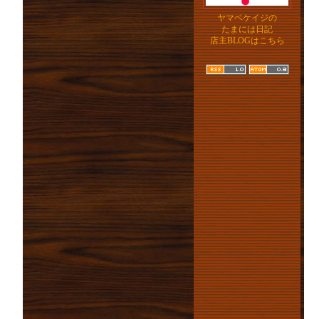
ヤマベケイジの
たまには日記
店主BLOGはこちら