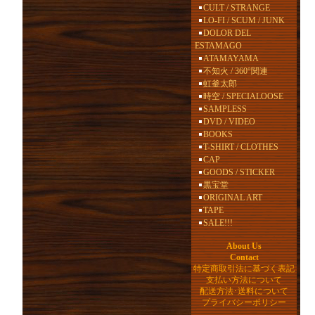
CULT / STRANGE
LO-FI / SCUM / JUNK
DOLOR DEL
ESTAMAGO
ATAMAYAMA
不知火 / 360°関連
虹釜太郎
時空 / SPECIALOOSE
SAMPLESS
DVD / VIDEO
BOOKS
T-SHIRT / CLOTHES
CAP
GOODS / STICKER
黒宝堂
ORIGINAL ART
TAPE
SALE!!!
About Us
Contact
特定商取引法に基づく表記
支払い方法について
配送方法･送料について
プライバシーポリシー