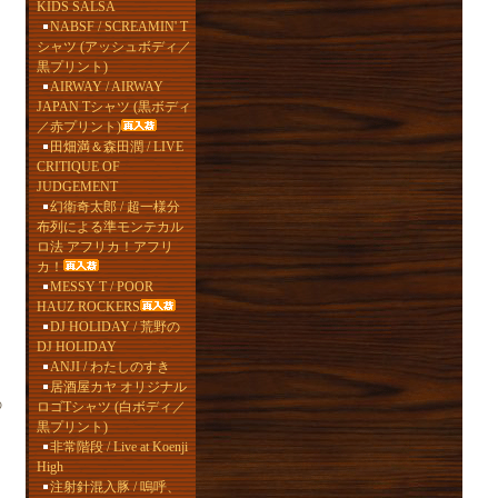
KIDS SALSA
NABSF / SCREAMIN' T
シャツ (アッシュボディ／
黒プリント)
AIRWAY / AIRWAY
JAPAN Tシャツ (黒ボディ
／赤プリント)
田畑満＆森田潤 / LIVE
CRITIQUE OF
JUDGEMENT
幻衛奇太郎 / 超一様分
布列による準モンテカル
ロ法 アフリカ！アフリ
カ！
MESSY T / POOR
HAUZ ROCKERS
DJ HOLIDAY / 荒野の
DJ HOLIDAY
ANJI / わたしのすき
居酒屋カヤ オリジナル
の
ロゴTシャツ (白ボディ／
黒プリント)
非常階段 / Live at Koenji
High
注射針混入豚 / 嗚呼、