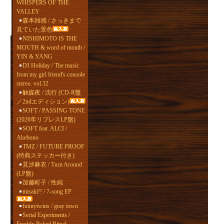
WHISPERS OF THE
VALLEY
森本雑感 / さっきまで
見ていた景色
NISHIMOTO IS THE
MOUTH & word of mouth /
YIN & YANG
DJ Holiday / The music
from my girl friend's console
stereo. vol.32
触媒夜 / 沈行 (CD-R盤
／2ndエディション)
SOFT / PASSING TONE
(2026年リプレスLP盤)
SOFT feat. ALCI /
Akebono
TMZ / FUTURE PROOF
(特典ステッカー付き)
見汐麻衣 / Turn Around
(LP盤)
加藤町子 / 性純
misaki!! / 7-song EP
funnytwins / gray town
Serial Experiments /