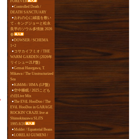
FOREVER
Controlled Death /
DEATH SANCTUARY
おれの心に絨毯を敷い
て - キングジョーと松永
良平のソウル多情旅 2026
春
DOWSER / SCHEMA
1+2
コサカイフミオ / THE
WARM GARDEN (2026年
リイシュー2LP盤)
Gensai Hasegawa, T.
Mikawa / The Unstructurized
Sea
KiMiMi / ИМА (LP盤)
空中睡眠 / 2025こども
の日Live Mix
The EViL HooDoo / The
EViL HooDoo in GARAGE
ROCKIN' CRAZE live at
Shimokitazawa SLiTS
1995.8/20
Molder / Equatorial Beans
LORELAI GUMENI /