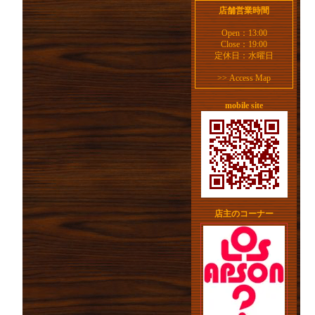
店舗営業時間
Open：13:00
Close：19:00
定休日：水曜日
>>
Access Map
mobile site
店主のコーナー