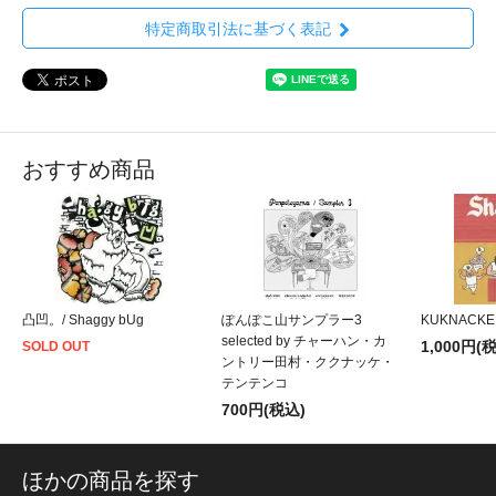
特定商取引法に基づく表記
おすすめ商品
凸凹。/ Shaggy bUg
ぽんぽこ山サンプラー3
KUKNACKE 
selected by チャーハン・カ
1,000円(
SOLD OUT
ントリー田村・ククナッケ・
テンテンコ
700円(税込)
ほかの商品を探す