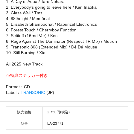
1. A Day of Aqua / Taro Nohara
2. Everybody's going to leave here / Ken Inaoka
3. Glass Wall / Tmz
4. 88thnight / Memörial
5. Elisabeth Shampoohat / Rapunzel Electronics
6. Forest Touch / Cherryboy Function
7. Setitoff (16rnd Ver) / Kes
8. Rage Against The Dominator (Respect TR Mix) / Mutron
9. Transonic 808 (Extended Mix) / Dé Dé Mouse
10. Still Burning / Xtal
All 2025 New Track
※特典ステッカー付き
Format：CD
Label：
TRANSONIC
(JP)
販売価格
2,750円(税込)
型番
LA-23771