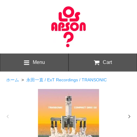
Menu
Cart
ホーム
>
永田一直 / ExT Recordings / TRANSONIC