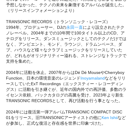
予想しなかった、テクノの未来を象徴するアルバムが誕生した。
（リリースインフォメーションより）
TRANSONIC RECORDS（トランソニック・レコーズ）
1994年、プロデューサー、DJの
永田一直
により設立されたテク
ノレーベル。2004年までの10年間で100タイトル以上のCD、ア
ナログをリリース。ダンスミュージックとしてのテクノだけでは
なく、アンビエント、モンド、ラウンジ、ドラムンベース、ダ
ブ、ハウスなど様々なクラブミュージックをリリースしていた
が、どれもがオリジナリティー溢れる、ストレンジなトラックで
支持を集めた。
2004年に活動を休止。2007年からはDé Dé MouseやCherryboy
Function、日本の環境音楽のレジェンド
Inoyamaland
などをリリ
ースしていたExT Recordings（エックスティー・レコーディン
グス）に活動を引き継ぐが、近年の国内外での再評価、多数のラ
イセンス依頼、バックカタログの高騰を受け、2023年より新生
TRANSONIC RECORDSとして、再び活動を行う事となった。
2024年には復活第一弾アルバムTRANSONIC COMPACT DISC
01をリリース。旧TRANSONICアーティストの他に
Ken Ishii
など
が参加し、正式な復活と存在感を世界に印象づけた。