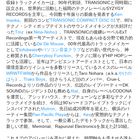
収録トラックメイカーは、90年代初頭、TRANSONICと同時期に
設立され、世界的に活動した福岡のテクノレーベルSYZYGY
RECORDSを主宰し、今回数十年振りの新曲を発表する
Ken
Inaoka
、前回のコンピ
TRANSONIC COMPACT DISC 01
で、80's
テクノ・シティポップテイストのサウンドメイキングが大好評だ
った
Tmz
（ex
Nina-Noho
）、TRANSONICの後継レーベルExT
Recordings第一号アーティストで、現在もあらゆる分野で精力的
に活躍している
Dé Dé Mouse
、00年代最高のトラックメイカー
として
tofubeats
や
パソコン音楽クラブ
などの若い世代から、神
と称賛される
Cherryboy Function
、テクノに限らずHIP HOPシー
ンでも活躍し、近年はアンビエントアーティストとして、日本の
環境音楽のリイシューを多数リリースしているスイスのレーベル
WRWTFWW
から作品をリリースしたTaro Nohara（a.k.a.
やけの
はら
）、
Traks Boys
、(((さらうんど)))のメンバー、Crue-L
Recordsよりソロ作品のリリース、伝説のレイブパーティーDK
SOUNDのレジデントDJも務める
Xtal
、自身のレーベルCODONA
を運営し、アシッドハウス、チップチューンなど多彩なテクノト
ラックメイクを続け、今回は90'sハードコアレイブトラックにイ
ンスパイアされた
Mutron
、先日結成20周年を迎えた、横浜のパ
ーティー集団
Pan Pacific Playa
からは、
Kes
が変態的なテクノト
ラックで参加。そして、一般公募したデモトラックから選出した
新しい才能、Memörial、Rapunzel Electronicsを加えた計10組。
これまでのアベレージを遥かに超えた、時間軸をも歪ませる誰も