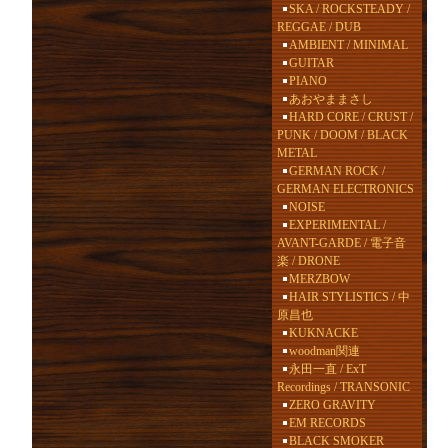
SKA / ROCKSTEADY /
REGGAE / DUB
AMBIENT / MINIMAL
GUITAR
PIANO
あおやままさし
HARD CORE / CRUST /
PUNK / DOOM / BLACK
METAL
GERMAN ROCK /
GERMAN ELECTRONICS
NOISE
EXPERIMENTAL /
AVANT-GARDE / 電子音
楽 / DRONE
MERZBOW
HAIR STYLISTICS / 中
原昌也
KUKNACKE
woodman関連
永田一直 / ExT
Recordings / TRANSONIC
ZERO GRAVITY
EM RECORDS
BLACK SMOKER