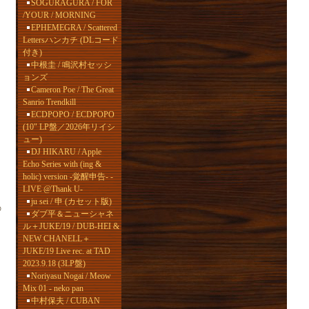
SOGURAGURA / FOR
/YOUR / MORNING
EPHEMEGRA / Scattered
Lettersハンカチ (DLコード
付き)
中根圭 / 鳴沢村セッシ
ョンズ
Cameron Poe / The Great
Sanrio Trendkill
ECDPOPO / ECDPOPO
(10" LP盤／2026年リイシ
ュー)
DJ HIKARU / Apple
Echo Series with (ing &
holic) version -覚醒申告- -
LIVE @Thank U-
ju sei / 申 (カセット版)
の
ダブ平＆ニューシャネ
ル＋JUKE/19 / DUB-HEI &
NEW CHANELL＋
JUKE/19 Live rec. at TAD
2023.9.18 (3LP盤)
Noriyasu Nogai / Meow
Mix 01 - neko pan
ォ
中村保夫 / CUBAN