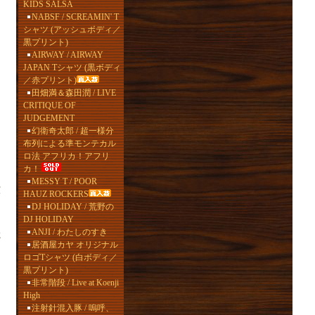
KIDS SALSA
NABSF / SCREAMIN' T
シャツ (アッシュボディ／
黒プリント)
AIRWAY / AIRWAY
JAPAN Tシャツ (黒ボディ
／赤プリント)
田畑満＆森田潤 / LIVE
CRITIQUE OF
JUDGEMENT
幻衛奇太郎 / 超一様分
布列による準モンテカル
ロ法 アフリカ！アフリ
カ！
MESSY T / POOR
演
HAUZ ROCKERS
DJ HOLIDAY / 荒野の
DJ HOLIDAY
ANJI / わたしのすき
載
居酒屋カヤ オリジナル
ロゴTシャツ (白ボディ／
黒プリント)
非常階段 / Live at Koenji
High
注射針混入豚 / 嗚呼、