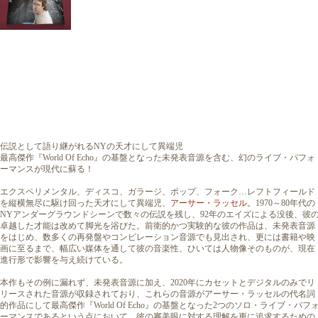
伝説として語り継がれるNYの天才にして異端児
最高傑作『World Of Echo』の基盤となった未発表音源を含む、幻のライブ・パフォ
ーマンスが現代に蘇る！
エクスペリメンタル、ディスコ、ガラージ、ポップ、フォーク…レフトフィールド
を縦横無尽に駆け回った天才にして異端児、
アーサー・ラッセル
。1970～80年代の
NYアンダーグラウンドシーンで数々の伝説を残し、92年のエイズによる没後、彼
卓越した才能は改めて脚光を浴びた。前衛的かつ実験的な彼の作品は、未発表音源
をはじめ、数多くの再発盤やコンピレーション音源でも見出され、更には書籍や映
画に至るまで、幅広い媒体を通して彼の音楽性、ひいては人物像そのものが、現在
進行形で影響を与え続けている。
本作もその例に漏れず、未発表音源に加え、2020年にカセットとデジタルのみでリ
リースされた音源が収録されており、これらの音源がアーサー・ラッセルの代名詞
的作品にして最高傑作『World Of Echo』の基盤となった2つのソロ・ライブ・パフ
ーマンスであるという点において、彼の審美眼に対する理解を更に追求するための