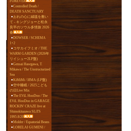
FOREVER
Controlled Death /
DEATH SANCTUARY
おれの心に絨毯を敷い
て - キングジョーと松永
良平のソウル多情旅 2026
春
DOWSER / SCHEMA
1+2
コサカイフミオ / THE
WARM GARDEN (2026年
リイシュー2LP盤)
Gensai Hasegawa, T.
Mikawa / The Unstructurized
Sea
KiMiMi / ИМА (LP盤)
空中睡眠 / 2025こども
の日Live Mix
The EViL HooDoo / The
EViL HooDoo in GARAGE
ROCKIN' CRAZE live at
Shimokitazawa SLiTS
1995.8/20
Molder / Equatorial Beans
LORELAI GUMENI /