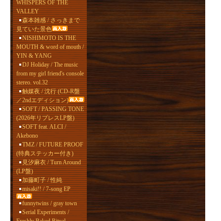
WHISPERS OF THE
VALLEY
森本雑感 / さっきまで
見ていた景色
NISHIMOTO IS THE
MOUTH & word of mouth /
YIN & YANG
DJ Holiday / The music
from my girl friend's console
stereo. vol.32
触媒夜 / 沈行 (CD-R盤
／2ndエディション)
SOFT / PASSING TONE
(2026年リプレスLP盤)
SOFT feat. ALCI /
Akebono
TMZ / FUTURE PROOF
(特典ステッカー付き)
見汐麻衣 / Turn Around
(LP盤)
加藤町子 / 性純
misaki!! / 7-song EP
funnytwins / gray town
Serial Experiments /