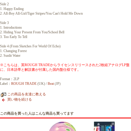
Side 2
1. Happy Ending
2. All-Boy All-Girl/Tiger Stripes/You Can't Hold Me Down
Side 3
1. Introductions
2. Hiding Your Present From You/School Bell
3. Too Early To Tell
Side 4 (From Sketches For World Of Echo)
1. Changing Forest
2. Sunlit Water
※こちらは、英ROUGH TRADEからライセンスリリースされた2枚組アナログLP盤
に、日本語帯と解説書が付属した国内盤仕様です。
Format：2LP
Label：
ROUGH TRADE
(UK) /
Beat
(JP)
この商品を友達に教える
買い物を続ける
この商品を買った人はこんな商品も買ってます