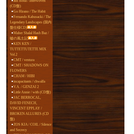
aus isoda / Interwoven
(CD盤)
Go Hirano / The Habit
Fernando Kabusacki / The
Legendary Landscapes (国内
盤仕様CD)
Maher Shalal Hash Baz /
嘘の風土記
KEN KEN /
TUTTETTUTETTE MIX
Vol.2
CMT / ventura
CMT / SHADOWS ON
FLOWERS
CHAM / HIBI
incapacitants / chwalfa
V.A. / GENZAI 2
Little Annie / with (CD盤)
JAC BERROCAL,
DAVID FENECH,
VINCENT EPPLAY /
BROKEN ALLURES (CD
盤)
ZOS KIA / COIL / Silence
and Secrecy