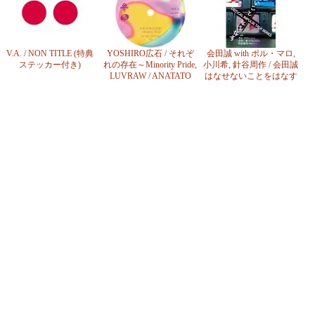
V.A. / NON TITLE (特典
YOSHIRO広石 / それぞ
会田誠 with ポル・マロ,
ステッカー付き)
れの存在～Minority Pride,
小川希, 針谷周作 / 会田誠
LUVRAW / ANATATO
はなせないことをはなす