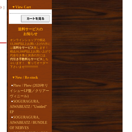
▼
View Cart
ト
］
送料サービスの
お知らせ
オンラインショップで税込
13,200円以上お買い上げの方に
は
送料をサービス
致します！
税込16,500円以上お買い上げで
代金引き換え決済の方には、
代引き手数料もサービス
しち
ゃいます！ 奮ってオーダー
下さいませ!!!!!!!!!!!!!!!
▼
New / Re-stock
Phew / Phew (2026年リ
イシューLP盤／クリアー
ヴィニール)
SOGURAGURA,
AIWABEATZ / "Untitled"
EP
SOGURAGURA,
AIWABEATZ / BUNDLE
OF NERVES