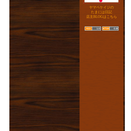
ヤマベケイジの
たまには日記
店主BLOGはこちら