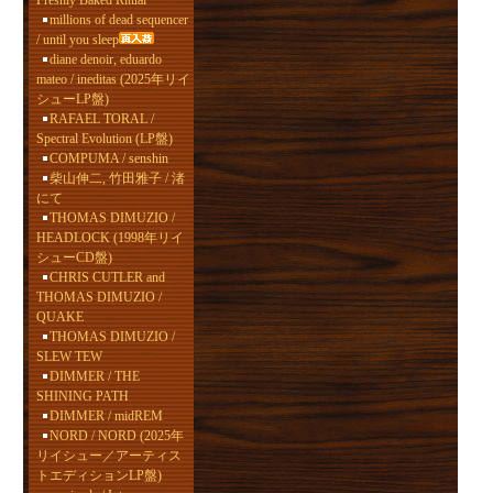
Freshly Baked Ritual
millions of dead sequencer
/ until you sleep
diane denoir, eduardo
mateo / ineditas (2025年リイ
シューLP盤)
RAFAEL TORAL /
Spectral Evolution (LP盤)
COMPUMA / senshin
柴山伸二, 竹田雅子 / 渚
にて
THOMAS DIMUZIO /
HEADLOCK (1998年リイ
シューCD盤)
CHRIS CUTLER and
THOMAS DIMUZIO /
QUAKE
THOMAS DIMUZIO /
SLEW TEW
DIMMER / THE
SHINING PATH
DIMMER / midREM
NORD / NORD (2025年
リイシュー／アーティス
トエディションLP盤)