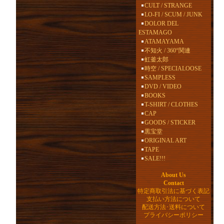
CULT / STRANGE
LO-FI / SCUM / JUNK
DOLOR DEL
ESTAMAGO
ATAMAYAMA
不知火 / 360°関連
虹釜太郎
時空 / SPECIALOOSE
SAMPLESS
DVD / VIDEO
BOOKS
T-SHIRT / CLOTHES
CAP
GOODS / STICKER
黒宝堂
ORIGINAL ART
TAPE
SALE!!!
About Us
Contact
特定商取引法に基づく表記
支払い方法について
配送方法･送料について
プライバシーポリシー