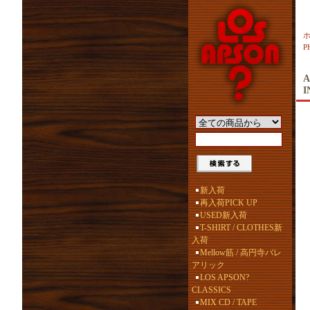
P
A
新入荷
再入荷PICK UP
USED新入荷
T-SHIRT / CLOTHES新
入荷
Mellow筋 / 高円寺バレ
アリック
LOS APSON?
CLASSICS
MIX CD / TAPE