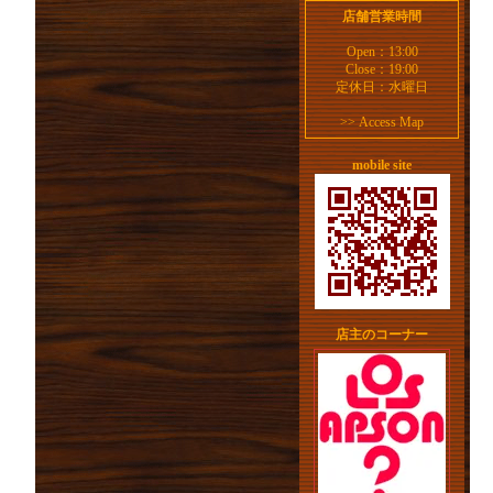
店舗営業時間
Open：13:00
Close：19:00
定休日：水曜日
>>
Access Map
mobile site
店主のコーナー