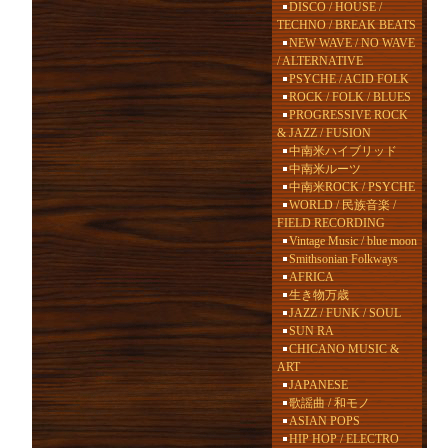
DISCO / HOUSE /
TECHNO / BREAK BEATS
NEW WAVE / NO WAVE
/ ALTERNATIVE
PSYCHE / ACID FOLK
ROCK / FOLK / BLUES
PROGRESSIVE ROCK
& JAZZ / FUSION
中南米ハイブリッド
中南米ルーツ
中南米ROCK / PSYCHE
WORLD / 民族音楽 /
FIELD RECORDING
Vintage Music / blue moon
Smithsonian Folkways
AFRICA
生き物万歳
JAZZ / FUNK / SOUL
SUN RA
CHICANO MUSIC &
ART
JAPANESE
歌謡曲 / 和モノ
ASIAN POPS
HIP HOP / ELECTRO