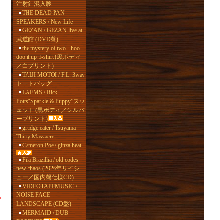
注射針混入豚
THE DEAD PAN
SPEAKERS / New Life
GEZAN / GEZAN live at
武道館 (DVD盤)
the mystery of two - hoo
doo it up T-shirt (黒ボディ
／白プリント)
TAIJI MOTOI / F.L. 3way
トートバッグ
LAFMS / Rick
Potts“Sparkle & Puppy”スウ
ェット (黒ボディ／シルバ
ープリント)
grudge eater / Tsuyama
Thirty Massacre
Cameron Poe / ginza heat
Fila Brazillia / old codes
new chaos (2026年リイシ
ュー／国内盤仕様CD)
VIDEOTAPEMUSIC /
NOISE FACE
LANDSCAPE (CD盤)
MERMAID / DUB