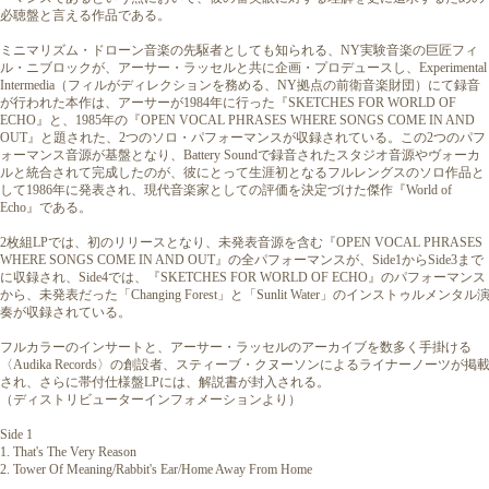
必聴盤と言える作品である。
ミニマリズム・ドローン音楽の先駆者としても知られる、NY実験音楽の巨匠フィ
ル・ニブロックが、アーサー・ラッセルと共に企画・プロデュースし、Experimental
Intermedia（フィルがディレクションを務める、NY拠点の前衛音楽財団）にて録音
が行われた本作は、アーサーが1984年に行った『SKETCHES FOR WORLD OF
ECHO』と、1985年の『OPEN VOCAL PHRASES WHERE SONGS COME IN AND
OUT』と題された、2つのソロ・パフォーマンスが収録されている。この2つのパフ
ォーマンス音源が基盤となり、Battery Soundで録音されたスタジオ音源やヴォーカ
ルと統合されて完成したのが、彼にとって生涯初となるフルレングスのソロ作品と
して1986年に発表され、現代音楽家としての評価を決定づけた傑作『World of
Echo』である。
2枚組LPでは、初のリリースとなり、未発表音源を含む『OPEN VOCAL PHRASES
WHERE SONGS COME IN AND OUT』の全パフォーマンスが、Side1からSide3まで
に収録され、Side4では、『SKETCHES FOR WORLD OF ECHO』のパフォーマンス
から、未発表だった「Changing Forest」と「Sunlit Water」のインストゥルメンタル
奏が収録されている。
フルカラーのインサートと、アーサー・ラッセルのアーカイブを数多く手掛ける
〈Audika Records〉の創設者、スティーブ・クヌーソンによるライナーノーツが掲
され、さらに帯付仕様盤LPには、解説書が封入される。
（ディストリビューターインフォメーションより）
Side 1
1. That's The Very Reason
2. Tower Of Meaning/Rabbit's Ear/Home Away From Home