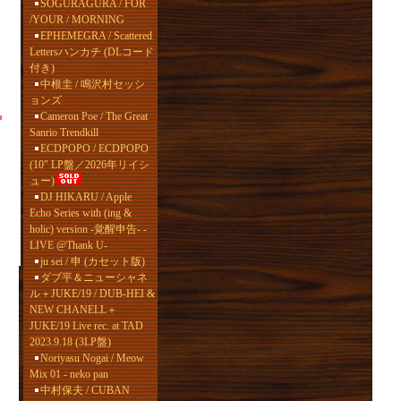
SOGURAGURA / FOR
/YOUR / MORNING
EPHEMEGRA / Scattered
Lettersハンカチ (DLコード
付き)
中根圭 / 鳴沢村セッシ
ョンズ
Cameron Poe / The Great
Sanrio Trendkill
ECDPOPO / ECDPOPO
(10" LP盤／2026年リイシ
ュー)
DJ HIKARU / Apple
Echo Series with (ing &
holic) version -覚醒申告- -
LIVE @Thank U-
ju sei / 申 (カセット版)
ダブ平＆ニューシャネ
ル＋JUKE/19 / DUB-HEI &
NEW CHANELL＋
JUKE/19 Live rec. at TAD
2023.9.18 (3LP盤)
Noriyasu Nogai / Meow
Mix 01 - neko pan
中村保夫 / CUBAN