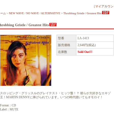
［
マイアカウン
ホーム
>
NEW WAVE / NO WAVE / ALTERNATIVE
>
Throbbing Gristle / Greatest Hits
hrobbing Gristle / Greatest Hits
型番
LA-1413
販売価格
2,648円(税込)
在庫数
Sold Out!!!
スロッビング・グリッスルのグレイテスト・ヒッツ盤！？ 彼らが大好きなエキゾ
王！MARTIN DENNYに捧げられています。いつの時代聴いてもオモロイ！
Format：CD
Label：MUTE