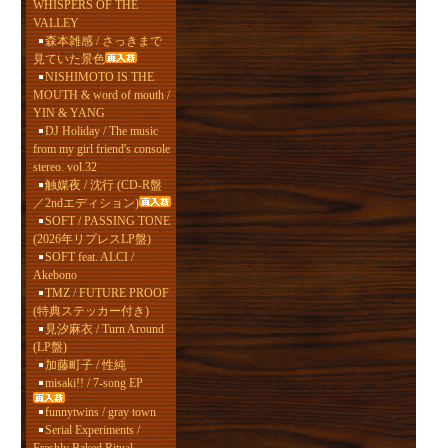
WHISPERS OF THE
VALLEY
森本雑感 / さっきまで
見ていた景色
NISHIMOTO IS THE
MOUTH & word of mouth /
YIN & YANG
DJ Holiday / The music
from my girl friend's console
stereo. vol.32
触媒夜 / 沈行 (CD-R盤
／2ndエディション)
SOFT / PASSING TONE
(2026年リプレスLP盤)
SOFT feat. ALCI /
Akebono
TMZ / FUTURE PROOF
(特典ステッカー付き)
見汐麻衣 / Turn Around
(LP盤)
加藤町子 / 性純
misaki!! / 7-song EP
funnytwins / gray town
Serial Experiments /