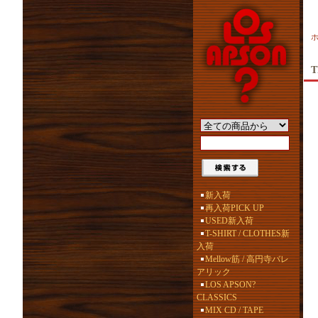
T
新入荷
再入荷PICK UP
USED新入荷
T-SHIRT / CLOTHES新
入荷
Mellow筋 / 高円寺バレ
アリック
LOS APSON?
CLASSICS
MIX CD / TAPE