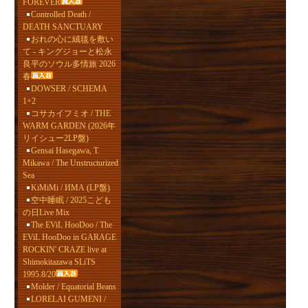
FOREVER
Controlled Death /
DEATH SANCTUARY
おれの心に絨毯を敷い
て - キングジョーと松永
良平のソウル多情旅 2026
春
DOWSER / SCHEMA
1+2
コサカイフミオ / THE
WARM GARDEN (2026年
リイシュー2LP盤)
Gensai Hasegawa, T.
Mikawa / The Unstructurized
Sea
KiMiMi / ИМА (LP盤)
空中睡眠 / 2025こども
の日Live Mix
The EViL HooDoo / The
EViL HooDoo in GARAGE
ROCKIN' CRAZE live at
Shimokitazawa SLiTS
1995.8/20
Molder / Equatorial Beans
LORELAI GUMENI /