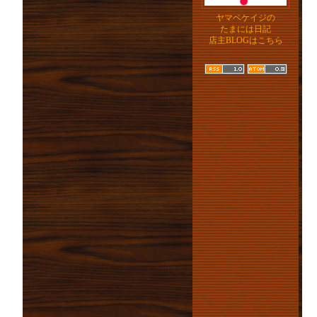
ヤマベケイジの
たまには日記
店主BLOGはこちら