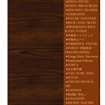
DISCO / HOUSE /
TECHNO / BREAK BEATS
NEW WAVE / NO WAVE
/ ALTERNATIVE
PSYCHE / ACID FOLK
ROCK / FOLK / BLUES
PROGRESSIVE ROCK
& JAZZ / FUSION
中南米ハイブリッド
中南米ルーツ
中南米ROCK / PSYCHE
WORLD / 民族音楽 /
FIELD RECORDING
Vintage Music / blue moon
Smithsonian Folkways
AFRICA
生き物万歳
JAZZ / FUNK / SOUL
SUN RA
CHICANO MUSIC &
ART
JAPANESE
歌謡曲 / 和モノ
ASIAN POPS
HIP HOP / ELECTRO