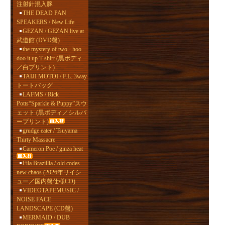
注射針混入豚
THE DEAD PAN
SPEAKERS / New Life
GEZAN / GEZAN live at
武道館 (DVD盤)
the mystery of two - hoo
doo it up T-shirt (黒ボディ
／白プリント)
TAIJI MOTOI / F.L. 3way
トートバッグ
LAFMS / Rick
Potts“Sparkle & Puppy”スウ
ェット (黒ボディ／シルバ
ープリント)
grudge eater / Tsuyama
Thirty Massacre
Cameron Poe / ginza heat
Fila Brazillia / old codes
new chaos (2026年リイシ
ュー／国内盤仕様CD)
VIDEOTAPEMUSIC /
NOISE FACE
LANDSCAPE (CD盤)
MERMAID / DUB