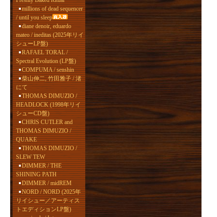
Freshly Baked Ritual
millions of dead sequencer
/ until you sleep
diane denoir, eduardo
mateo / ineditas (2025年リイ
シューLP盤)
RAFAEL TORAL /
Spectral Evolution (LP盤)
COMPUMA / senshin
柴山伸二, 竹田雅子 / 渚
にて
THOMAS DIMUZIO /
HEADLOCK (1998年リイ
シューCD盤)
CHRIS CUTLER and
THOMAS DIMUZIO /
QUAKE
THOMAS DIMUZIO /
SLEW TEW
DIMMER / THE
SHINING PATH
DIMMER / midREM
NORD / NORD (2025年
リイシュー／アーティス
トエディションLP盤)