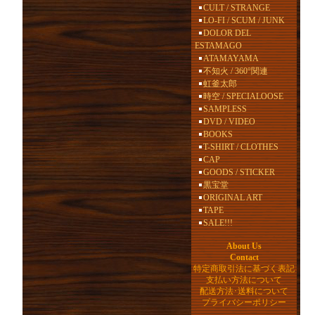
CULT / STRANGE
LO-FI / SCUM / JUNK
DOLOR DEL
ESTAMAGO
ATAMAYAMA
不知火 / 360°関連
虹釜太郎
時空 / SPECIALOOSE
SAMPLESS
DVD / VIDEO
BOOKS
T-SHIRT / CLOTHES
CAP
GOODS / STICKER
黒宝堂
ORIGINAL ART
TAPE
SALE!!!
About Us
Contact
特定商取引法に基づく表記
支払い方法について
配送方法･送料について
プライバシーポリシー