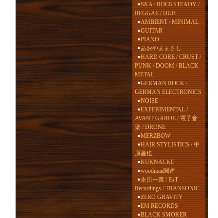
SKA / ROCKSTEADY /
REGGAE / DUB
AMBIENT / MINIMAL
GUITAR
PIANO
あおやままさし
HARD CORE / CRUST /
PUNK / DOOM / BLACK
METAL
GERMAN ROCK /
GERMAN ELECTRONICS
NOISE
EXPERIMENTAL /
AVANT-GARDE / 電子音
楽 / DRONE
MERZBOW
HAIR STYLISTICS / 中
原昌也
KUKNACKE
woodman関連
永田一直 / ExT
Recordings / TRANSONIC
ZERO GRAVITY
EM RECORDS
BLACK SMOKER