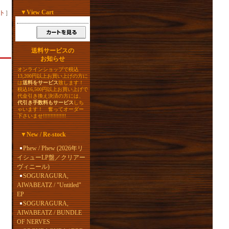
▼
View Cart
ト
］
送料サービスの
お知らせ
オンラインショップで税込
13,200円以上お買い上げの方に
は
送料をサービス
致します！
税込16,500円以上お買い上げで
代金引き換え決済の方には、
代引き手数料もサービス
しち
ゃいます！ 奮ってオーダー
下さいませ!!!!!!!!!!!!!!!
▼
New / Re-stock
Phew / Phew (2026年リ
イシューLP盤／クリアー
ヴィニール)
SOGURAGURA,
AIWABEATZ / "Untitled"
EP
SOGURAGURA,
AIWABEATZ / BUNDLE
OF NERVES