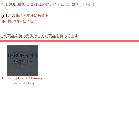
※THROBBING GRISTLEの他アイテムは、
コチラ
から!!!
この商品を友達に教える
買い物を続ける
この商品を買った人はこんな商品も買ってます
Throbbing Gristle / Journey
Through A Body