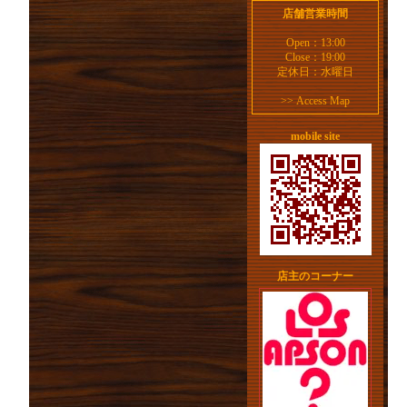
店舗営業時間
Open：13:00
Close：19:00
定休日：水曜日
>>
Access Map
mobile site
店主のコーナー