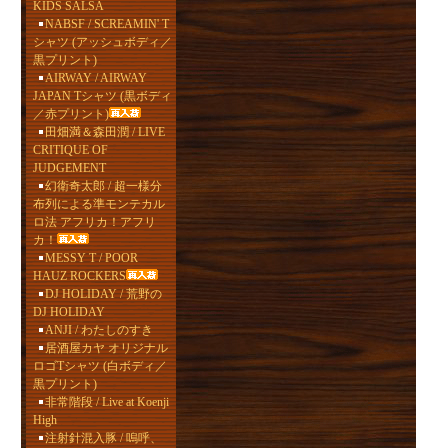
KIDS SALSA
NABSF / SCREAMIN' T
シャツ (アッシュボディ／
黒プリント)
AIRWAY / AIRWAY
JAPAN Tシャツ (黒ボディ
／赤プリント)
田畑満＆森田潤 / LIVE
CRITIQUE OF
JUDGEMENT
幻衛奇太郎 / 超一様分
布列による準モンテカル
ロ法 アフリカ！アフリ
カ！
MESSY T / POOR
HAUZ ROCKERS
DJ HOLIDAY / 荒野の
DJ HOLIDAY
ANJI / わたしのすき
居酒屋カヤ オリジナル
ロゴTシャツ (白ボディ／
黒プリント)
非常階段 / Live at Koenji
High
注射針混入豚 / 嗚呼、