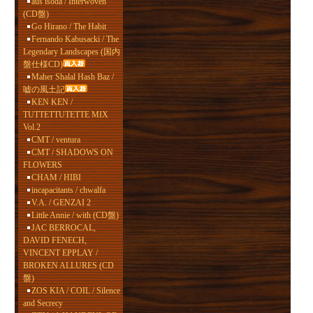
aus isoda / Interwoven
(CD盤)
Go Hirano / The Habit
Fernando Kabusacki / The
Legendary Landscapes (国内
盤仕様CD)
Maher Shalal Hash Baz /
嘘の風土記
KEN KEN /
TUTTETTUTETTE MIX
Vol.2
CMT / ventura
CMT / SHADOWS ON
FLOWERS
CHAM / HIBI
incapacitants / chwalfa
V.A. / GENZAI 2
Little Annie / with (CD盤)
JAC BERROCAL,
DAVID FENECH,
VINCENT EPPLAY /
BROKEN ALLURES (CD
盤)
ZOS KIA / COIL / Silence
and Secrecy