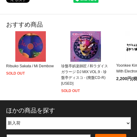
おすすめ商品
Yoonkee Kim
Ritsuko Sakata / Mi Dembow
珍盤亭娯楽師匠 / 和ラダイス
With Electro
ガラージ DJ MIX VOL.9 - 珍
SOLD OUT
盤亭ディスコ - (廃盤CD-R)
2,200円(
[USED]
SOLD OUT
ほかの商品を探す