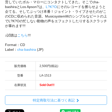
営していたポル・マローにコンタクトしてきた。そこでcha-
bashiraとLos Apson?は、
L?K?O
にそのレコードを擦らせようと
企てる。そしてぶっつけ本番！ジョイント・ライブさせたのがこ
のCDに収められた音源。MusicsystemMのシンプルなビートの上
でL?K?Oの忙しない動物の声をエフェクトしたりするスクラッチ
が暴れます!!!
♪試聴は
こちら
!!!
Format：CD
Label：
cha-bashira
(JP)
販売価格
2,500円(税込)
型番
LA-1513
在庫状況
Sold Out!!!
特定商取引法に基づく表記