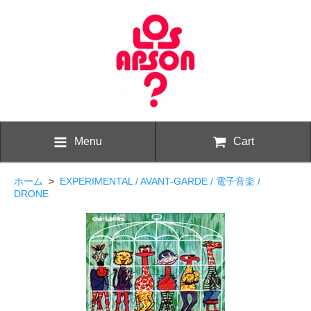
Menu
Cart
ホーム
>
EXPERIMENTAL / AVANT-GARDE / 電子音楽 /
DRONE