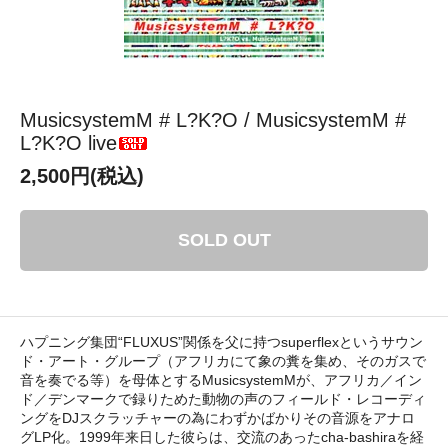
MusicsystemM # L?K?O / MusicsystemM #
L?K?O live
2,500円(税込)
SOLD OUT
ハプニング集団“FLUXUS”関係を父に持つsuperflexというサウン
ド・アート・グループ（アフリカにて象の糞を集め、そのガスで
音を奏でる等）を母体とするMusicsystemMが、アフリカ／イン
ド／デンマークで録りためた動物の声のフィールド・レコーディ
ングをDJスクラッチャーの為にわずかばかりその音源をアナロ
グLP化。1999年来日した彼らは、交流のあったcha-bashiraを経