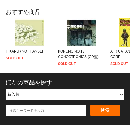
おすすめ商品
HIKARU / NOT HANSEI
KONONO NO.1 /
AFRICA FAN
CONGOTRONICS (CD盤)
CORE
SOLD OUT
SOLD OUT
SOLD OUT
ほかの商品を探す
検索