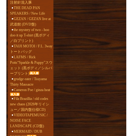
注射針混入豚
THE DEAD PAN
SPEAKERS / New Life
GEZAN / GEZAN live at
武道館 (DVD盤)
the mystery of two - hoo
doo it up T-shirt (黒ボディ
／白プリント)
TAIJI MOTOI / F.L. 3way
トートバッグ
LAFMS / Rick
Potts“Sparkle & Puppy”スウ
ェット (黒ボディ／シルバ
ープリント)
grudge eater / Tsuyama
Thirty Massacre
Cameron Poe / ginza heat
Fila Brazillia / old codes
new chaos (2026年リイシ
ュー／国内盤仕様CD)
VIDEOTAPEMUSIC /
NOISE FACE
LANDSCAPE (CD盤)
MERMAID / DUB