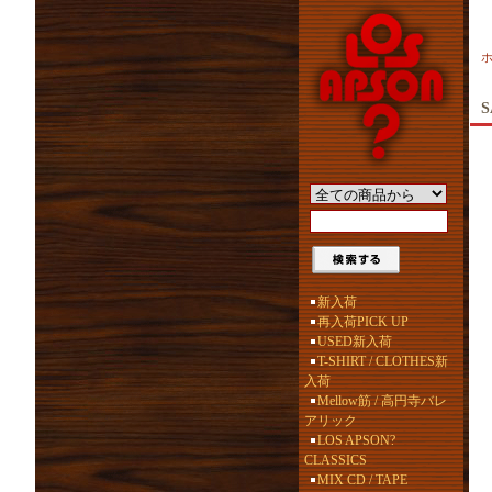
S
新入荷
再入荷PICK UP
USED新入荷
T-SHIRT / CLOTHES新
入荷
Mellow筋 / 高円寺バレ
アリック
LOS APSON?
CLASSICS
MIX CD / TAPE