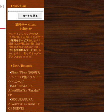
▼
View Cart
ト
］
送料サービスの
お知らせ
オンラインショップで税込
13,200円以上お買い上げの方に
は
送料をサービス
致します！
税込16,500円以上お買い上げで
代金引き換え決済の方には、
代引き手数料もサービス
しち
ゃいます！ 奮ってオーダー
下さいませ!!!!!!!!!!!!!!!
▼
New / Re-stock
Phew / Phew (2026年リ
イシューLP盤／クリアー
ヴィニール)
SOGURAGURA,
AIWABEATZ / "Untitled"
EP
SOGURAGURA,
AIWABEATZ / BUNDLE
OF NERVES