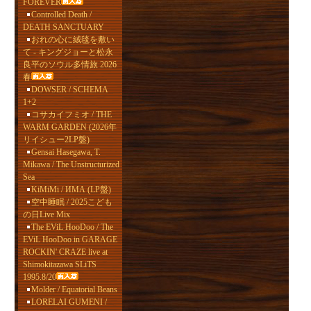
FOREVER
Controlled Death /
DEATH SANCTUARY
おれの心に絨毯を敷い
て - キングジョーと松永
良平のソウル多情旅 2026
春
DOWSER / SCHEMA
1+2
コサカイフミオ / THE
WARM GARDEN (2026年
リイシュー2LP盤)
Gensai Hasegawa, T.
Mikawa / The Unstructurized
Sea
KiMiMi / ИМА (LP盤)
空中睡眠 / 2025こども
の日Live Mix
The EViL HooDoo / The
EViL HooDoo in GARAGE
ROCKIN' CRAZE live at
Shimokitazawa SLiTS
1995.8/20
Molder / Equatorial Beans
LORELAI GUMENI /