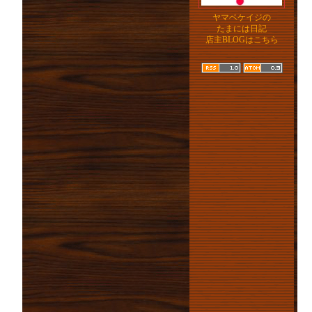
ヤマベケイジの
たまには日記
店主BLOGはこちら