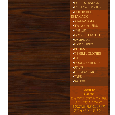
CULT / STRANGE
LO-FI / SCUM / JUNK
DOLOR DEL
ESTAMAGO
ATAMAYAMA
不知火 / 360°関連
虹釜太郎
時空 / SPECIALOOSE
SAMPLESS
DVD / VIDEO
BOOKS
T-SHIRT / CLOTHES
CAP
GOODS / STICKER
黒宝堂
ORIGINAL ART
TAPE
SALE!!!
About Us
Contact
特定商取引法に基づく表記
支払い方法について
配送方法･送料について
プライバシーポリシー