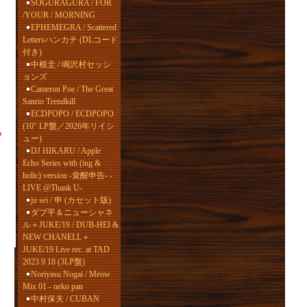
SOGURAGURA / FOR
/YOUR / MORNING
EPHEMEGRA / Scattered
Lettersハンカチ (DLコード
付き)
中根圭 / 鳴沢村セッシ
ョンズ
Cameron Poe / The Great
Sanrio Trendkill
ECDPOPO / ECDPOPO
(10" LP盤／2026年リイシ
ュー)
DJ HIKARU / Apple
Echo Series with (ing &
holic) version -覚醒申告- -
LIVE @Thank U-
ju sei / 申 (カセット版)
ダブ平＆ニューシャネ
ル＋JUKE/19 / DUB-HEI &
NEW CHANELL＋
JUKE/19 Live rec. at TAD
2023.9.18 (3LP盤)
Noriyasu Nogai / Meow
Mix 01 - neko pan
中村保夫 / CUBAN