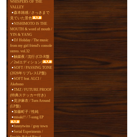
WHISPERS OF THE
VALLEY
森本雑感 / さっきまで
見ていた景色
NISHIMOTO IS THE
MOUTH & word of mouth /
YIN & YANG
DJ Holiday / The music
from my girl friend's console
stereo. vol.32
触媒夜 / 沈行 (CD-R盤
／2ndエディション)
SOFT / PASSING TONE
(2026年リプレスLP盤)
SOFT feat. ALCI /
Akebono
TMZ / FUTURE PROOF
(特典ステッカー付き)
見汐麻衣 / Turn Around
(LP盤)
加藤町子 / 性純
misaki!! / 7-song EP
funnytwins / gray town
Serial Experiments /