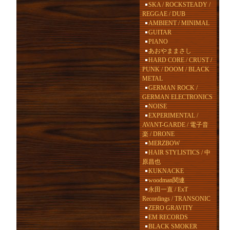
SKA / ROCKSTEADY /
REGGAE / DUB
AMBIENT / MINIMAL
GUITAR
PIANO
あおやままさし
HARD CORE / CRUST /
PUNK / DOOM / BLACK
METAL
GERMAN ROCK /
GERMAN ELECTRONICS
NOISE
EXPERIMENTAL /
AVANT-GARDE / 電子音
楽 / DRONE
MERZBOW
HAIR STYLISTICS / 中
原昌也
KUKNACKE
woodman関連
永田一直 / ExT
Recordings / TRANSONIC
ZERO GRAVITY
EM RECORDS
BLACK SMOKER