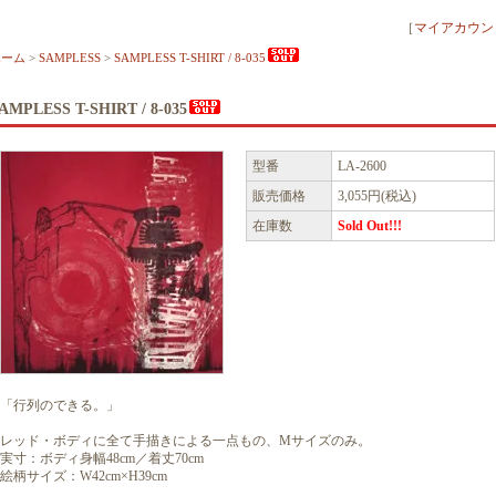
［
マイアカウン
ホーム
>
SAMPLESS
>
SAMPLESS T-SHIRT / 8-035
AMPLESS T-SHIRT / 8-035
型番
LA-2600
販売価格
3,055円(税込)
在庫数
Sold Out!!!
「行列のできる。」
レッド・ボディに全て手描きによる一点もの、Mサイズのみ。
実寸：ボディ身幅48cm／着丈70cm
絵柄サイズ：W42cm×H39cm