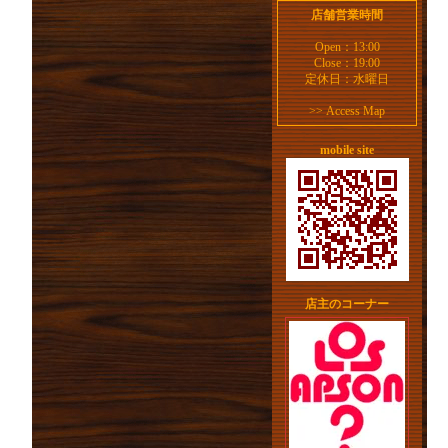
店舗営業時間
Open：13:00
Close：19:00
定休日：水曜日
>>
Access Map
mobile site
店主のコーナー