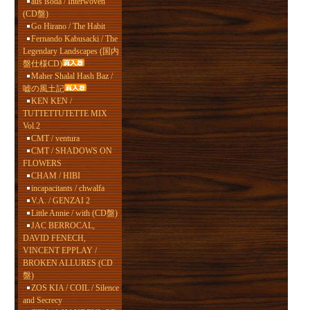
aus isoda / Interwoven
(CD盤)
Go Hirano / The Habit
Fernando Kabusacki / The
Legendary Landscapes (国内
盤仕様CD)
Maher Shalal Hash Baz /
嘘の風土記
KEN KEN /
TUTTETTUTETTE MIX
Vol.2
CMT / ventura
CMT / SHADOWS ON
FLOWERS
CHAM / HIBI
incapacitants / chwalfa
V.A. / GENZAI 2
Little Annie / with (CD盤)
JAC BERROCAL,
DAVID FENECH,
VINCENT EPPLAY /
BROKEN ALLURES (CD
盤)
ZOS KIA / COIL / Silence
and Secrecy