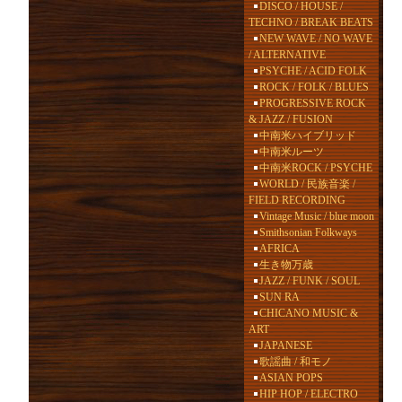
DISCO / HOUSE /
TECHNO / BREAK BEATS
NEW WAVE / NO WAVE
/ ALTERNATIVE
PSYCHE / ACID FOLK
ROCK / FOLK / BLUES
PROGRESSIVE ROCK
& JAZZ / FUSION
中南米ハイブリッド
中南米ルーツ
中南米ROCK / PSYCHE
WORLD / 民族音楽 /
FIELD RECORDING
Vintage Music / blue moon
Smithsonian Folkways
AFRICA
生き物万歳
JAZZ / FUNK / SOUL
SUN RA
CHICANO MUSIC &
ART
JAPANESE
歌謡曲 / 和モノ
ASIAN POPS
HIP HOP / ELECTRO