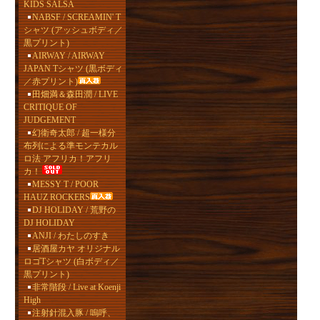
KIDS SALSA
NABSF / SCREAMIN' T
シャツ (アッシュボディ／
黒プリント)
AIRWAY / AIRWAY
JAPAN Tシャツ (黒ボディ
／赤プリント)
田畑満＆森田潤 / LIVE
CRITIQUE OF
JUDGEMENT
幻衛奇太郎 / 超一様分
布列による準モンテカル
ロ法 アフリカ！アフリ
カ！
MESSY T / POOR
HAUZ ROCKERS
DJ HOLIDAY / 荒野の
DJ HOLIDAY
ANJI / わたしのすき
居酒屋カヤ オリジナル
ロゴTシャツ (白ボディ／
黒プリント)
非常階段 / Live at Koenji
High
注射針混入豚 / 嗚呼、