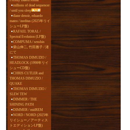
Freshly Baked Ritual
millions of dead sequencer
/ until you sleep
diane denoir, eduardo
mateo / ineditas (2025年リイ
シューLP盤)
RAFAEL TORAL /
Spectral Evolution (LP盤)
COMPUMA / senshin
柴山伸二, 竹田雅子 / 渚
にて
THOMAS DIMUZIO /
HEADLOCK (1998年リイ
シューCD盤)
CHRIS CUTLER and
THOMAS DIMUZIO /
QUAKE
THOMAS DIMUZIO /
SLEW TEW
DIMMER / THE
SHINING PATH
DIMMER / midREM
NORD / NORD (2025年
リイシュー／アーティス
トエディションLP盤)