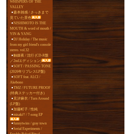
WHISPERS OF THE
VALLEY
森本雑感 / さっきまで
見ていた景色
NISHIMOTO IS THE
MOUTH & word of mouth /
YIN & YANG
DJ Holiday / The music
from my girl friend's console
stereo. vol.32
触媒夜 / 沈行 (CD-R盤
／2ndエディション)
SOFT / PASSING TONE
(2026年リプレスLP盤)
SOFT feat. ALCI /
Akebono
TMZ / FUTURE PROOF
(特典ステッカー付き)
見汐麻衣 / Turn Around
(LP盤)
加藤町子 / 性純
misaki!! / 7-song EP
funnytwins / gray town
Serial Experiments /