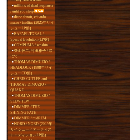
Freshly Baked Ritual
millions of dead sequencer
/ until you sleep
diane denoir, eduardo
mateo / ineditas (2025年リイ
シューLP盤)
RAFAEL TORAL /
Spectral Evolution (LP盤)
COMPUMA / senshin
柴山伸二, 竹田雅子 / 渚
にて
THOMAS DIMUZIO /
HEADLOCK (1998年リイ
シューCD盤)
CHRIS CUTLER and
THOMAS DIMUZIO /
QUAKE
THOMAS DIMUZIO /
SLEW TEW
DIMMER / THE
SHINING PATH
DIMMER / midREM
NORD / NORD (2025年
リイシュー／アーティス
トエディションLP盤)