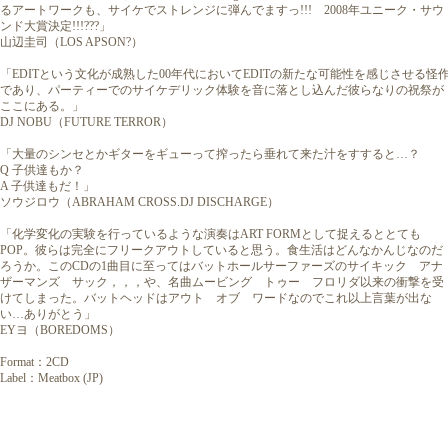
るアートワークも、サイケでストレンジに弾んでますっ!!! 2008年ユニーク・サウ
ンド大賞決定!!!???」
山辺圭司（LOS APSON?）
「EDITという文化が成熟した00年代においてEDITの新たな可能性を感じさせる怪
であり、パーティーでのサイケデリック体験を音に落とし込んだ彼らなりの祝祭が
ここにある。」
DJ NOBU（FUTURE TERROR）
「大量のシンセとかギターをギューって搾ったら垂れて来た汁をすすると…？
Q 子供達もか？
A 子供達もだ！」
ソウジロウ（ABRAHAM CROSS.DJ DISCHARGE）
「化学変化の実験を行っているような演奏はART FORMとして捉えるととても
POP。彼らは完全にフリークアウトしていると思う。食生活はどんなかんじなのだ
ろうか。このCDの1曲目に至ってはバットホールサーファーズのサイキック アナ
ザーマンズ サック，，，や、名曲ムービング トゥー フロリダ以来の衝撃を受
けてしまった。バットヘッドはアウト オブ ワードなのでこれ以上言葉が出な
い…ありがとう」
EYヨ（BOREDOMS）
Format：2CD
Label：Meatbox (JP)