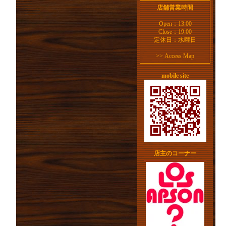
店舗営業時間
Open：13:00
Close：19:00
定休日：水曜日
>>
Access Map
mobile site
店主のコーナー