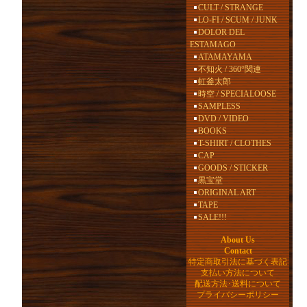
CULT / STRANGE
LO-FI / SCUM / JUNK
DOLOR DEL
ESTAMAGO
ATAMAYAMA
不知火 / 360°関連
虹釜太郎
時空 / SPECIALOOSE
SAMPLESS
DVD / VIDEO
BOOKS
T-SHIRT / CLOTHES
CAP
GOODS / STICKER
黒宝堂
ORIGINAL ART
TAPE
SALE!!!
About Us
Contact
特定商取引法に基づく表記
支払い方法について
配送方法･送料について
プライバシーポリシー