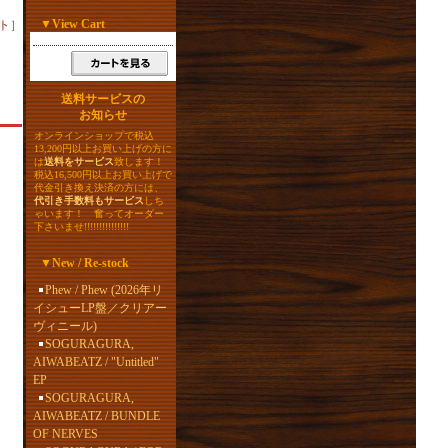
▼
View Cart
ト
］
送料サービスの
お知らせ
オンラインショップで税込
13,200円以上お買い上げの方に
は
送料をサービス
致します！
税込16,500円以上お買い上げで
代金引き換え決済の方には、
代引き手数料もサービス
しち
ゃいます！ 奮ってオーダー
下さいませ!!!!!!!!!!!!!!!
▼
New / Re-stock
Phew / Phew (2026年リ
イシューLP盤／クリアー
ヴィニール)
SOGURAGURA,
AIWABEATZ / "Untitled"
多
EP
SOGURAGURA,
AIWABEATZ / BUNDLE
OF NERVES
よ