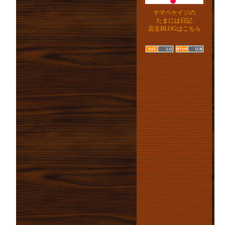
ヤマベケイジの
たまには日記
店主BLOGはこちら