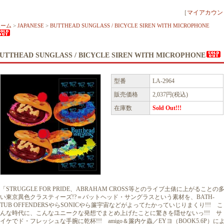
［
マイアカウン
ホーム
>
JAPANESE
>
BUTTHEAD SUNGLASS / BICYCLE SIREN WITH MICROPHONE
UTTHEAD SUNGLASS / BICYCLE SIREN WITH MICROPHONE
型番
LA-2964
販売価格
2,037円(税込)
在庫数
Sold Out!!!
「STRUGGLE FOR PRIDE、ABRAHAM CROSS等とのライブ土俵に上がることの
い東京異色クラスティーズ!?＝バットヘッド・サングラスという素材を、BATH-
TUB OFFENDERSやらSONICやら簾宇宙などがよってたかっていじりまくり!!! こ
んな時代に、こんなユニークな発想でまとめ上げたことに驚きを隠せないっ!!! サ
イケでド・フレッシュな手腕に乾杯!!! amigo＆簾内ケ蟲／EYヨ（BOOK5.6P）に