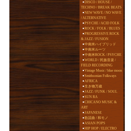
DISCO / HOUSE /
TECHNO / BREAK BEATS
NEW WAVE / NO WAVE
/ ALTERNATIVE
PSYCHE / ACID FOLK
ROCK / FOLK / BLUES
PROGRESSIVE ROCK
& JAZZ / FUSION
中南米ハイブリッド
中南米ルーツ
中南米ROCK / PSYCHE
WORLD / 民族音楽 /
FIELD RECORDING
Vintage Music / blue moon
Smithsonian Folkways
AFRICA
生き物万歳
JAZZ / FUNK / SOUL
SUN RA
CHICANO MUSIC &
ART
JAPANESE
歌謡曲 / 和モノ
ASIAN POPS
HIP HOP / ELECTRO