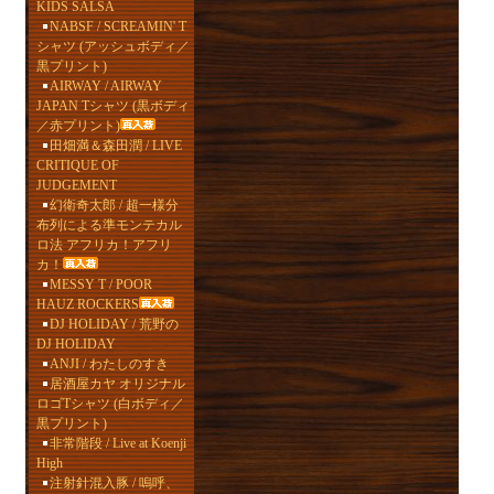
KIDS SALSA
NABSF / SCREAMIN' T
シャツ (アッシュボディ／
黒プリント)
AIRWAY / AIRWAY
JAPAN Tシャツ (黒ボディ
／赤プリント)
田畑満＆森田潤 / LIVE
CRITIQUE OF
JUDGEMENT
幻衛奇太郎 / 超一様分
布列による準モンテカル
ロ法 アフリカ！アフリ
カ！
MESSY T / POOR
HAUZ ROCKERS
DJ HOLIDAY / 荒野の
DJ HOLIDAY
ANJI / わたしのすき
居酒屋カヤ オリジナル
ロゴTシャツ (白ボディ／
黒プリント)
非常階段 / Live at Koenji
High
注射針混入豚 / 嗚呼、