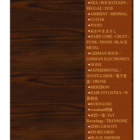
SKA / ROCKSTEADY /
REGGAE / DUB
AMBIENT / MINIMAL
GUITAR
PIANO
あおやままさし
HARD CORE / CRUST /
PUNK / DOOM / BLACK
METAL
GERMAN ROCK /
GERMAN ELECTRONICS
NOISE
EXPERIMENTAL /
AVANT-GARDE / 電子音
楽 / DRONE
MERZBOW
HAIR STYLISTICS / 中
原昌也
KUKNACKE
woodman関連
永田一直 / ExT
Recordings / TRANSONIC
ZERO GRAVITY
EM RECORDS
BLACK SMOKER