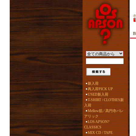
B
新入荷
再入荷PICK UP
USED新入荷
T-SHIRT / CLOTHES新
入荷
Mellow筋 / 高円寺バレ
アリック
LOS APSON?
CLASSICS
MIX CD / TAPE