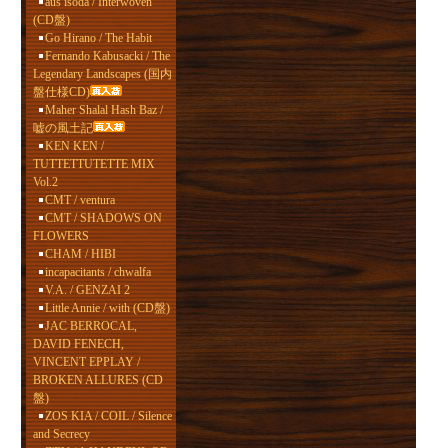
aus isoda / Interwoven
(CD盤)
Go Hirano / The Habit
Fernando Kabusacki / The
Legendary Landscapes (国内
盤仕様CD)
Maher Shalal Hash Baz /
嘘の風土記
KEN KEN /
TUTTETTUTETTE MIX
Vol.2
CMT / ventura
CMT / SHADOWS ON
FLOWERS
CHAM / HIBI
incapacitants / chwalfa
V.A. / GENZAI 2
Little Annie / with (CD盤)
JAC BERROCAL,
DAVID FENECH,
VINCENT EPPLAY /
BROKEN ALLURES (CD
盤)
ZOS KIA / COIL / Silence
and Secrecy