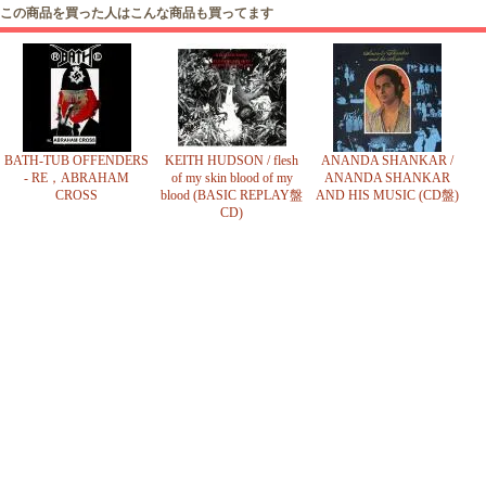
この商品を買った人はこんな商品も買ってます
BATH-TUB OFFENDERS
KEITH HUDSON / flesh
ANANDA SHANKAR /
- RE，ABRAHAM
of my skin blood of my
ANANDA SHANKAR
CROSS
blood (BASIC REPLAY盤
AND HIS MUSIC (CD盤)
CD)