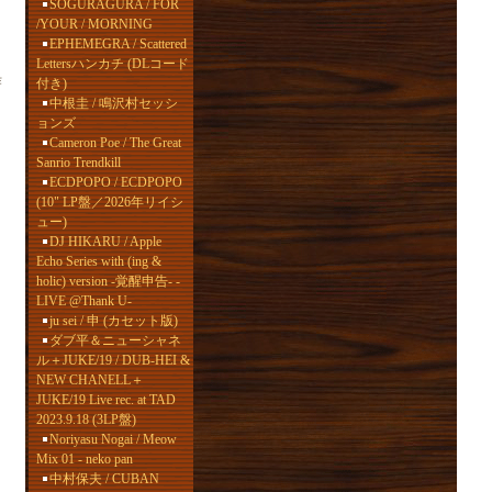
SOGURAGURA / FOR
/YOUR / MORNING
EPHEMEGRA / Scattered
Lettersハンカチ (DLコード
作
付き)
中根圭 / 鳴沢村セッシ
ョンズ
Cameron Poe / The Great
Sanrio Trendkill
ECDPOPO / ECDPOPO
(10" LP盤／2026年リイシ
ュー)
DJ HIKARU / Apple
Echo Series with (ing &
holic) version -覚醒申告- -
LIVE @Thank U-
ju sei / 申 (カセット版)
ダブ平＆ニューシャネ
ル＋JUKE/19 / DUB-HEI &
NEW CHANELL＋
JUKE/19 Live rec. at TAD
2023.9.18 (3LP盤)
Noriyasu Nogai / Meow
Mix 01 - neko pan
中村保夫 / CUBAN