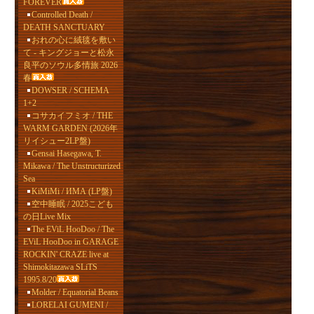
FOREVER
Controlled Death /
DEATH SANCTUARY
おれの心に絨毯を敷い
て - キングジョーと松永
良平のソウル多情旅 2026
春
DOWSER / SCHEMA
1+2
コサカイフミオ / THE
WARM GARDEN (2026年
リイシュー2LP盤)
Gensai Hasegawa, T.
Mikawa / The Unstructurized
Sea
KiMiMi / ИМА (LP盤)
空中睡眠 / 2025こども
の日Live Mix
The EViL HooDoo / The
EViL HooDoo in GARAGE
ROCKIN' CRAZE live at
Shimokitazawa SLiTS
1995.8/20
Molder / Equatorial Beans
LORELAI GUMENI /