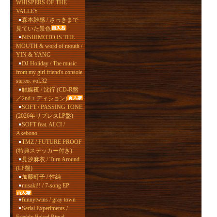
WHISPERS OF THE
VALLEY
森本雑感 / さっきまで
見ていた景色
NISHIMOTO IS THE
MOUTH & word of mouth /
YIN & YANG
DJ Holiday / The music
from my girl friend's console
stereo. vol.32
触媒夜 / 沈行 (CD-R盤
／2ndエディション)
SOFT / PASSING TONE
(2026年リプレスLP盤)
SOFT feat. ALCI /
Akebono
TMZ / FUTURE PROOF
(特典ステッカー付き)
見汐麻衣 / Turn Around
(LP盤)
加藤町子 / 性純
misaki!! / 7-song EP
funnytwins / gray town
Serial Experiments /