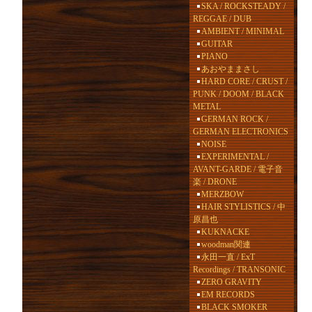
SKA / ROCKSTEADY /
REGGAE / DUB
AMBIENT / MINIMAL
GUITAR
PIANO
あおやままさし
HARD CORE / CRUST /
PUNK / DOOM / BLACK
METAL
GERMAN ROCK /
GERMAN ELECTRONICS
NOISE
EXPERIMENTAL /
AVANT-GARDE / 電子音
楽 / DRONE
MERZBOW
HAIR STYLISTICS / 中
原昌也
KUKNACKE
woodman関連
永田一直 / ExT
Recordings / TRANSONIC
ZERO GRAVITY
EM RECORDS
BLACK SMOKER