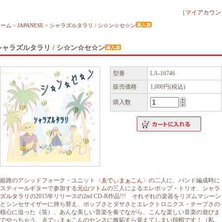
［
マイアカウン
ホーム
>
JAPANESE
>
シャラズルタラリ / シ☆ン☆セ☆ン
シャラズルタラリ / シ☆ン☆セ☆ン
型番
LA-16746
販売価格
1,000円(税込)
購入数
姫路のアシッドフォーク・ユニット〈
ゑでぃまぁこん
〉の二人に、バンド編成時に
スティールギターで参加する
元山ツトム
の三人によるエレポップ・トリオ、
シャラ
ズルタラリ
の2015年リリースの2nd CD-R作品!!! それぞれの楽器をリズムマシーン
とシンセサイザーに持ち替え、ポップさとダサさとエレクトロニクス・チープさの
核心に迫った（笑）、あんな美しい音楽を奏でながら、こんな楽しい音楽の遊びま
でやっちゃう、ゑでぃまぁこんのセンスに嫉妬すら覚えてしまい脱帽です！（私、