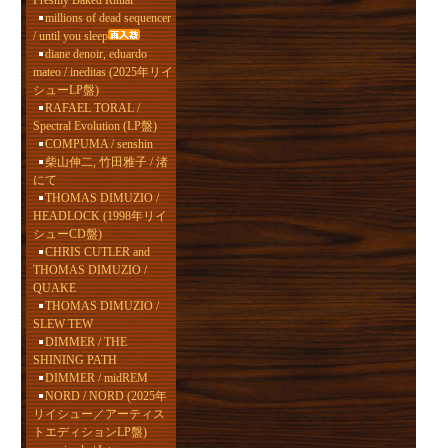
Freshly Baked Ritual
millions of dead sequencer
/ until you sleep
diane denoir, eduardo
mateo / ineditas (2025年リイ
シューLP盤)
RAFAEL TORAL /
Spectral Evolution (LP盤)
COMPUMA / senshin
柴山伸二, 竹田雅子 / 渚
にて
THOMAS DIMUZIO /
HEADLOCK (1998年リイ
シューCD盤)
CHRIS CUTLER and
THOMAS DIMUZIO /
QUAKE
THOMAS DIMUZIO /
SLEW TEW
DIMMER / THE
SHINING PATH
DIMMER / midREM
NORD / NORD (2025年
リイシュー／アーティス
トエディションLP盤)