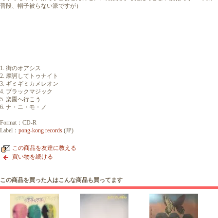
普段、帽子被らない派ですが）
1. 街のオアシス
2. 摩訶してトゥナイト
3. ギミギミカメレオン
4. ブラックマジック
5. 楽園へ行こう
6. ナ・ニ・モ・ノ
Format：CD-R
Label：
pong-kong records
(JP)
この商品を友達に教える
買い物を続ける
この商品を買った人はこんな商品も買ってます