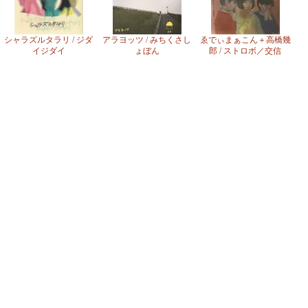
シャラズルタラリ / ジダ
アラヨッツ / みちくさし
ゑでぃまぁこん＋高橋幾
イジダイ
ょぼん
郎 / ストロボ／交信