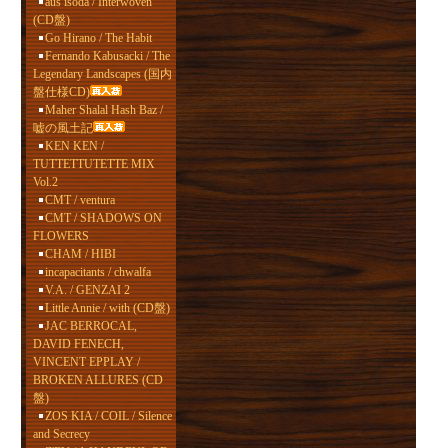
aus isoda / Interwoven
(CD盤)
Go Hirano / The Habit
Fernando Kabusacki / The
Legendary Landscapes (国内
盤仕様CD)
Maher Shalal Hash Baz /
嘘の風土記
KEN KEN /
TUTTETTUTETTE MIX
Vol.2
CMT / ventura
CMT / SHADOWS ON
FLOWERS
CHAM / HIBI
incapacitants / chwalfa
V.A. / GENZAI 2
Little Annie / with (CD盤)
JAC BERROCAL,
DAVID FENECH,
VINCENT EPPLAY /
BROKEN ALLURES (CD
盤)
ZOS KIA / COIL / Silence
and Secrecy