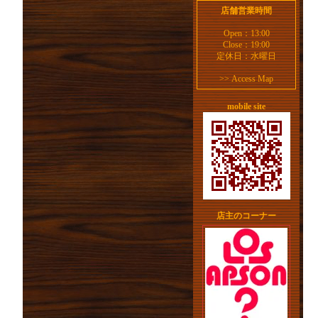
店舗営業時間
Open：13:00
Close：19:00
定休日：水曜日
>>
Access Map
mobile site
店主のコーナー