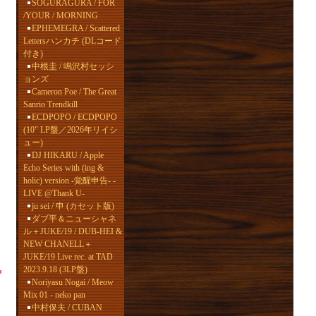
SOGURAGURA / FOR
/YOUR / MORNING
EPHEMEGRA / Scattered
Lettersハンカチ (DLコード
付き)
中根圭 / 鳴沢村セッシ
ョンズ
Cameron Poe / The Great
Sanrio Trendkill
ECDPOPO / ECDPOPO
(10" LP盤／2026年リイシ
ュー)
DJ HIKARU / Apple
Echo Series with (ing &
holic) version -覚醒申告- -
LIVE @Thank U-
ju sei / 申 (カセット版)
ダブ平＆ニューシャネ
ル＋JUKE/19 / DUB-HEI &
NEW CHANELL＋
JUKE/19 Live rec. at TAD
2023.9.18 (3LP盤)
Noriyasu Nogai / Meow
Mix 01 - neko pan
中村保夫 / CUBAN