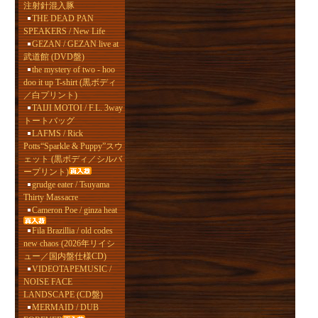
注射針混入豚
THE DEAD PAN
SPEAKERS / New Life
GEZAN / GEZAN live at
武道館 (DVD盤)
the mystery of two - hoo
doo it up T-shirt (黒ボディ
／白プリント)
TAIJI MOTOI / F.L. 3way
トートバッグ
LAFMS / Rick
Potts“Sparkle & Puppy”スウ
ェット (黒ボディ／シルバ
ープリント)
grudge eater / Tsuyama
Thirty Massacre
Cameron Poe / ginza heat
Fila Brazillia / old codes
new chaos (2026年リイシ
ュー／国内盤仕様CD)
VIDEOTAPEMUSIC /
NOISE FACE
LANDSCAPE (CD盤)
MERMAID / DUB