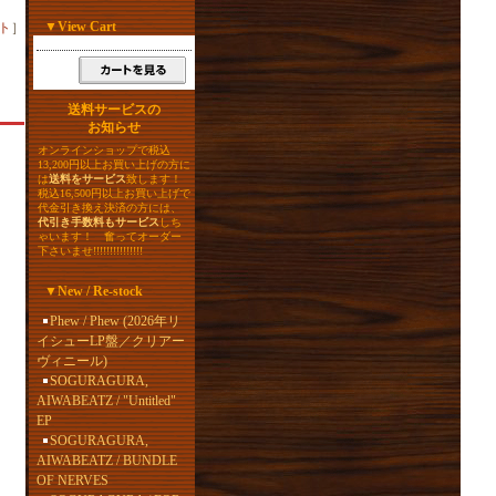
▼
View Cart
ト
］
送料サービスの
お知らせ
オンラインショップで税込
13,200円以上お買い上げの方に
は
送料をサービス
致します！
税込16,500円以上お買い上げで
代金引き換え決済の方には、
代引き手数料もサービス
しち
ゃいます！ 奮ってオーダー
下さいませ!!!!!!!!!!!!!!!
▼
New / Re-stock
Phew / Phew (2026年リ
イシューLP盤／クリアー
ヴィニール)
SOGURAGURA,
AIWABEATZ / "Untitled"
EP
SOGURAGURA,
AIWABEATZ / BUNDLE
OF NERVES