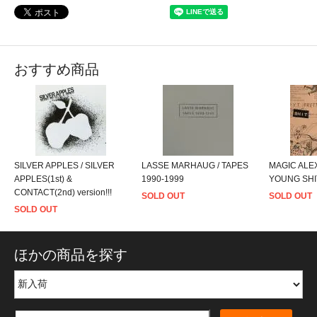
おすすめ商品
SILVER APPLES / SILVER
LASSE MARHAUG / TAPES
MAGIC ALEX
APPLES(1st) &
1990-1999
YOUNG SHIT
CONTACT(2nd) version!!!
SOLD OUT
SOLD OUT
SOLD OUT
ほかの商品を探す