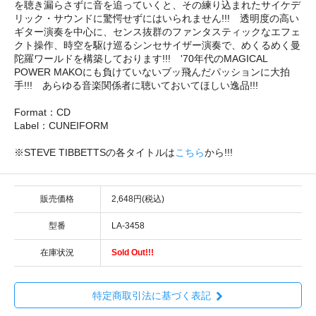
を聴き漏らさずに音を追っていくと、その練り込まれたサイケデ
リック・サウンドに驚愕せずにはいられません!!! 透明度の高い
ギター演奏を中心に、センス抜群のファンタスティックなエフェ
クト操作、時空を駆け巡るシンセサイザー演奏で、めくるめく曼
陀羅ワールドを構築しております!!! '70年代のMAGICAL
POWER MAKOにも負けていないブッ飛んだパッションに大拍
手!!! あらゆる音楽関係者に聴いておいてほしい逸品!!!
Format：CD
Label：CUNEIFORM
※STEVE TIBBETTSの各タイトルは
こちら
から!!!
販売価格
2,648円(税込)
型番
LA-3458
在庫状況
Sold Out!!!
特定商取引法に基づく表記