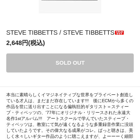
STEVE TIBBETTS / STEVE TIBBETTS
2,648円(税込)
SOLD OUT
本当に素晴らしくイマジネイティブな世界をプライベート創造し
ている才人は、まだまだ存在しています!!! 後にECMから多くの
作品を世に送り出すことになる偏執狂的ギタリスト＝スティー
ブ・ティベッツの、'77年にオリジナル・リリースされた永遠大
名作1stアルバム!!! アートスクールで学んでいたスティーブ・
ティベッツは、教室にて気が遠くなるような多重録音作業に没頭
していたようです。その偉大なる成果がコレ。ぱっと聴きは、美
しく水々しいギター作品のように聴こえますが、よーーーく細部