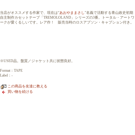
当店がオススメする作家で、現在は“
あおやままさし
”名義で活動する青山政史初期
自主制作カセットテープ「TREMOLOLAND」シリーズの3番。トータル・アートワ
ークが愛くるしいです。レア作！ 販売当時のロスアプソン・キャプション付き。
※USED品。盤質／ジャケット共に状態良好。
Format：TAPE
Label：-
この商品を友達に教える
買い物を続ける