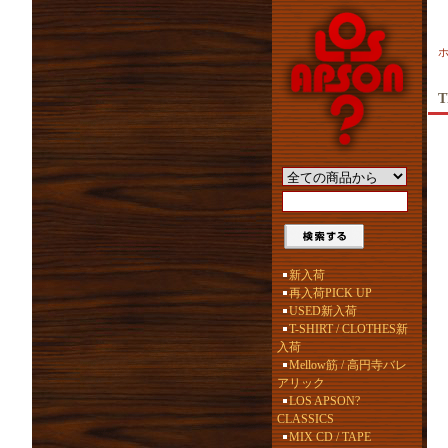
T
新入荷
再入荷PICK UP
USED新入荷
T-SHIRT / CLOTHES新
入荷
Mellow筋 / 高円寺バレ
アリック
LOS APSON?
CLASSICS
MIX CD / TAPE