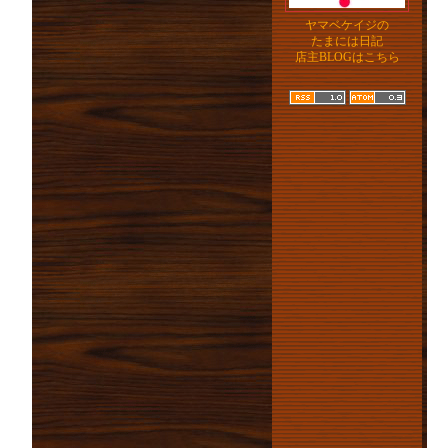
ヤマベケイジの
たまには日記
店主BLOGはこちら