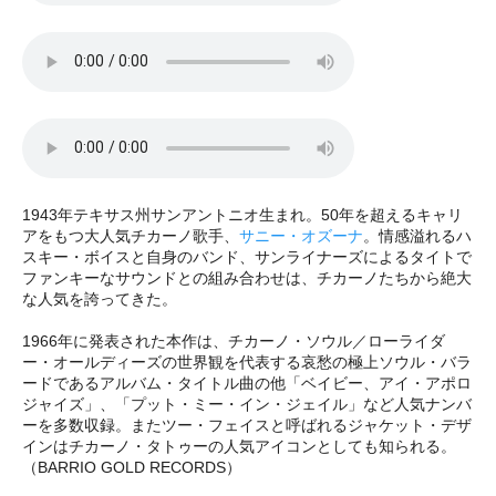
1943年テキサス州サンアントニオ生まれ。50年を超えるキャリ
アをもつ大人気チカーノ歌手、
サニー・オズーナ
。情感溢れるハ
スキー・ボイスと自身のバンド、サンライナーズによるタイトで
ファンキーなサウンドとの組み合わせは、チカーノたちから絶大
な人気を誇ってきた。
1966年に発表された本作は、チカーノ・ソウル／ローライダ
ー・オールディーズの世界観を代表する哀愁の極上ソウル・バラ
ードであるアルバム・タイトル曲の他「ベイビー、アイ・アポロ
ジャイズ」、「プット・ミー・イン・ジェイル」など人気ナンバ
ーを多数収録。またツー・フェイスと呼ばれるジャケット・デザ
インはチカーノ・タトゥーの人気アイコンとしても知られる。
（BARRIO GOLD RECORDS）