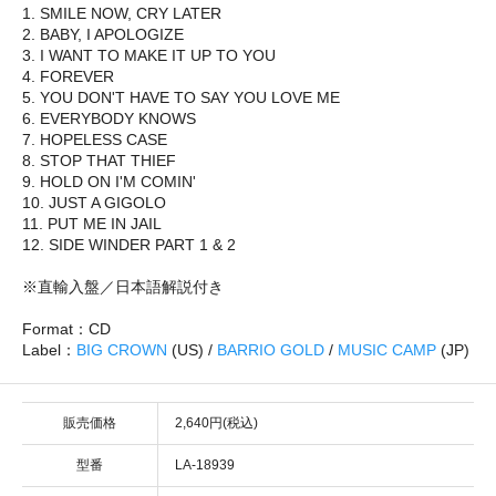
1. SMILE NOW, CRY LATER
2. BABY, I APOLOGIZE
3. I WANT TO MAKE IT UP TO YOU
4. FOREVER
5. YOU DON'T HAVE TO SAY YOU LOVE ME
6. EVERYBODY KNOWS
7. HOPELESS CASE
8. STOP THAT THIEF
9. HOLD ON I'M COMIN'
10. JUST A GIGOLO
11. PUT ME IN JAIL
12. SIDE WINDER PART 1 & 2
※直輸入盤／日本語解説付き
Format：CD
Label：
BIG CROWN
(US) /
BARRIO GOLD
/
MUSIC CAMP
(JP)
販売価格
2,640円(税込)
型番
LA-18939