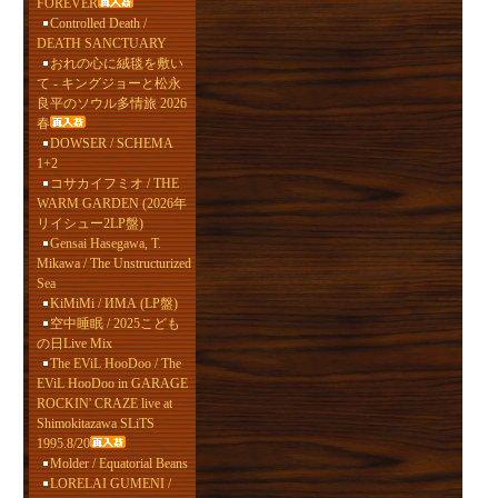
FOREVER
Controlled Death /
DEATH SANCTUARY
おれの心に絨毯を敷い
て - キングジョーと松永
良平のソウル多情旅 2026
春
DOWSER / SCHEMA
1+2
コサカイフミオ / THE
WARM GARDEN (2026年
リイシュー2LP盤)
Gensai Hasegawa, T.
Mikawa / The Unstructurized
Sea
KiMiMi / ИМА (LP盤)
空中睡眠 / 2025こども
の日Live Mix
The EViL HooDoo / The
EViL HooDoo in GARAGE
ROCKIN' CRAZE live at
Shimokitazawa SLiTS
1995.8/20
Molder / Equatorial Beans
LORELAI GUMENI /