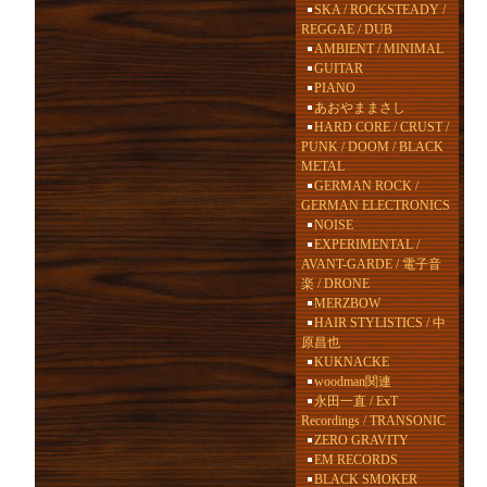
SKA / ROCKSTEADY /
REGGAE / DUB
AMBIENT / MINIMAL
GUITAR
PIANO
あおやままさし
HARD CORE / CRUST /
PUNK / DOOM / BLACK
METAL
GERMAN ROCK /
GERMAN ELECTRONICS
NOISE
EXPERIMENTAL /
AVANT-GARDE / 電子音
楽 / DRONE
MERZBOW
HAIR STYLISTICS / 中
原昌也
KUKNACKE
woodman関連
永田一直 / ExT
Recordings / TRANSONIC
ZERO GRAVITY
EM RECORDS
BLACK SMOKER