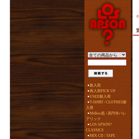
置
新入荷
再入荷PICK UP
USED新入荷
T-SHIRT / CLOTHES新
入荷
Mellow筋 / 高円寺バレ
アリック
LOS APSON?
CLASSICS
MIX CD / TAPE