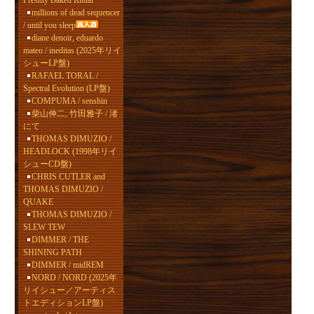
Freshly Baked Ritual
millions of dead sequencer
/ until you sleep
diane denoir, eduardo
mateo / ineditas (2025年リイ
シューLP盤)
RAFAEL TORAL /
Spectral Evolution (LP盤)
COMPUMA / senshin
柴山伸二, 竹田雅子 / 渚
にて
THOMAS DIMUZIO /
HEADLOCK (1998年リイ
シューCD盤)
CHRIS CUTLER and
THOMAS DIMUZIO /
QUAKE
THOMAS DIMUZIO /
SLEW TEW
DIMMER / THE
SHINING PATH
DIMMER / midREM
NORD / NORD (2025年
リイシュー／アーティス
トエディションLP盤)