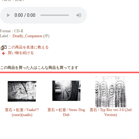
Format：CD-R
Label：
:Deadly_Companion
(JP)
この商品を友達に教える
買い物を続ける
この商品を買った人はこんな商品も買ってます
置石＋虹釜 / Vaaka!!!
置石＋虹釜 / Straw Dog
置石 / Typ Roc ver-3.6 (2nd
(suuri)(saalis)
Dub
Version)