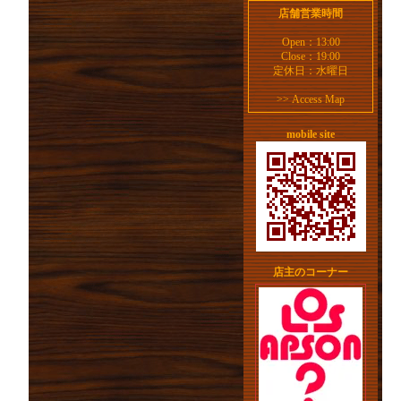
店舗営業時間
Open：13:00
Close：19:00
定休日：水曜日
>>
Access Map
mobile site
店主のコーナー