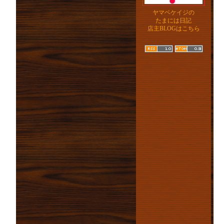
ヤマベケイジの
たまには日記
店主BLOGはこちら