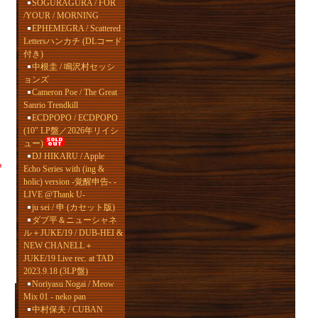
SOGURAGURA / FOR
/YOUR / MORNING
EPHEMEGRA / Scattered
Lettersハンカチ (DLコード
付き)
中根圭 / 鳴沢村セッシ
ョンズ
Cameron Poe / The Great
Sanrio Trendkill
ECDPOPO / ECDPOPO
(10" LP盤／2026年リイシ
ュー)
DJ HIKARU / Apple
Echo Series with (ing &
holic) version -覚醒申告- -
LIVE @Thank U-
ju sei / 申 (カセット版)
ダブ平＆ニューシャネ
ル＋JUKE/19 / DUB-HEI &
NEW CHANELL＋
JUKE/19 Live rec. at TAD
2023.9.18 (3LP盤)
Noriyasu Nogai / Meow
Mix 01 - neko pan
中村保夫 / CUBAN