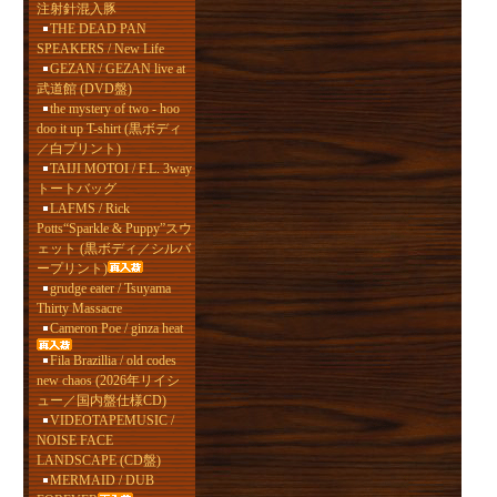
注射針混入豚
THE DEAD PAN
SPEAKERS / New Life
GEZAN / GEZAN live at
武道館 (DVD盤)
the mystery of two - hoo
doo it up T-shirt (黒ボディ
／白プリント)
TAIJI MOTOI / F.L. 3way
トートバッグ
LAFMS / Rick
Potts“Sparkle & Puppy”スウ
ェット (黒ボディ／シルバ
ープリント)
grudge eater / Tsuyama
Thirty Massacre
Cameron Poe / ginza heat
Fila Brazillia / old codes
new chaos (2026年リイシ
ュー／国内盤仕様CD)
VIDEOTAPEMUSIC /
NOISE FACE
LANDSCAPE (CD盤)
MERMAID / DUB