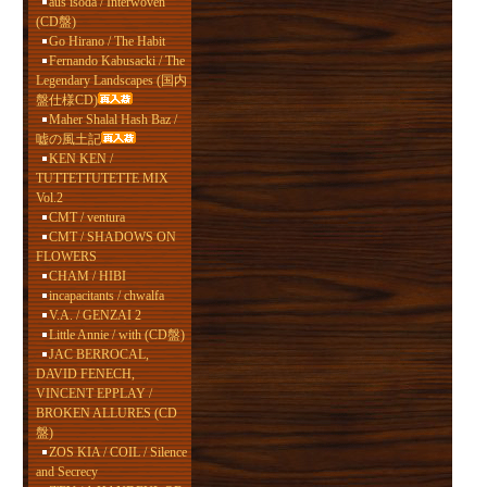
aus isoda / Interwoven
(CD盤)
Go Hirano / The Habit
Fernando Kabusacki / The
Legendary Landscapes (国内
盤仕様CD)
Maher Shalal Hash Baz /
嘘の風土記
KEN KEN /
TUTTETTUTETTE MIX
Vol.2
CMT / ventura
CMT / SHADOWS ON
FLOWERS
CHAM / HIBI
incapacitants / chwalfa
V.A. / GENZAI 2
Little Annie / with (CD盤)
JAC BERROCAL,
DAVID FENECH,
VINCENT EPPLAY /
BROKEN ALLURES (CD
盤)
ZOS KIA / COIL / Silence
and Secrecy