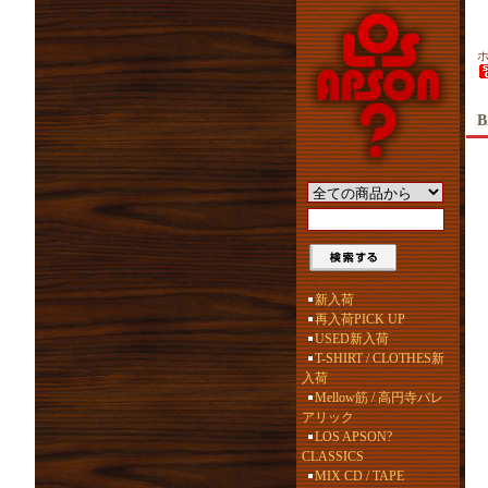
B
新入荷
再入荷PICK UP
USED新入荷
T-SHIRT / CLOTHES新
入荷
Mellow筋 / 高円寺バレ
アリック
LOS APSON?
CLASSICS
MIX CD / TAPE