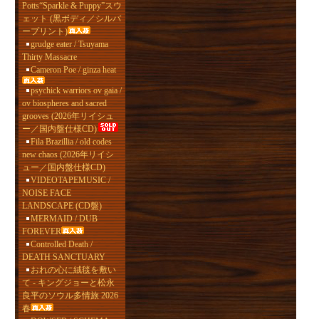
Potts“Sparkle & Puppy”スウ
ェット (黒ボディ／シルバ
ープリント)
grudge eater / Tsuyama
Thirty Massacre
Cameron Poe / ginza heat
psychick warriors ov gaia /
ov biospheres and sacred
grooves (2026年リイシュ
ー／国内盤仕様CD)
Fila Brazillia / old codes
new chaos (2026年リイシ
ュー／国内盤仕様CD)
VIDEOTAPEMUSIC /
NOISE FACE
LANDSCAPE (CD盤)
MERMAID / DUB
FOREVER
Controlled Death /
DEATH SANCTUARY
おれの心に絨毯を敷い
て - キングジョーと松永
良平のソウル多情旅 2026
春