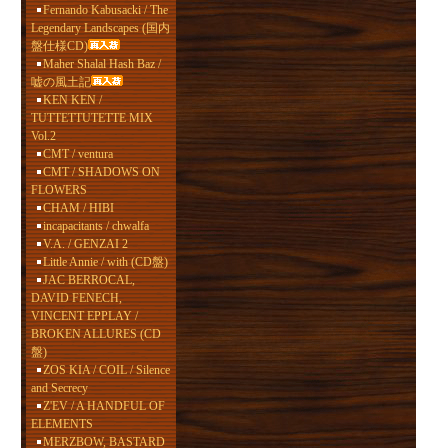
Fernando Kabusacki / The
Legendary Landscapes (国内
盤仕様CD)
Maher Shalal Hash Baz /
嘘の風土記
KEN KEN /
TUTTETTUTETTE MIX
Vol.2
CMT / ventura
CMT / SHADOWS ON
FLOWERS
CHAM / HIBI
incapacitants / chwalfa
V.A. / GENZAI 2
Little Annie / with (CD盤)
JAC BERROCAL,
DAVID FENECH,
VINCENT EPPLAY /
BROKEN ALLURES (CD
盤)
ZOS KIA / COIL / Silence
and Secrecy
Z'EV / A HANDFUL OF
ELEMENTS
MERZBOW, BASTARD