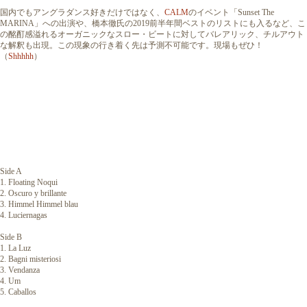
国内でもアングラダンス好きだけではなく、
CALM
のイベント「Sunset The
MARINA」への出演や、橋本徹氏の2019前半年間ベストのリストにも入るなど、こ
の酩酊感溢れるオーガニックなスロー・ビートに対してバレアリック、チルアウト
な解釈も出現。この現象の行き着く先は予測不可能です。現場もぜひ！
（
Shhhhh
）
Side A
1. Floating Noqui
2. Oscuro y brillante
3. Himmel Himmel blau
4. Luciernagas
Side B
1. La Luz
2. Bagni misteriosi
3. Vendanza
4. Um
5. Caballos