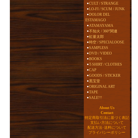
CULT / STRANGE
LO-FI / SCUM / JUNK
DOLOR DEL
ESTAMAGO
ATAMAYAMA
不知火 / 360°関連
虹釜太郎
時空 / SPECIALOOSE
SAMPLESS
DVD / VIDEO
BOOKS
T-SHIRT / CLOTHES
CAP
GOODS / STICKER
黒宝堂
ORIGINAL ART
TAPE
SALE!!!
About Us
Contact
特定商取引法に基づく表記
支払い方法について
配送方法･送料について
プライバシーポリシー