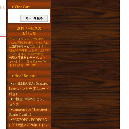
▼
View Cart
ト
］
送料サービスの
お知らせ
オンラインショップで税込
13,200円以上お買い上げの方に
は
送料をサービス
致します！
税込16,500円以上お買い上げで
代金引き換え決済の方には、
代引き手数料もサービス
しち
ゃいます！ 奮ってオーダー
下さいませ!!!!!!!!!!!!!!!
▼
New / Re-stock
EPHEMEGRA / Scattered
Lettersハンカチ (DLコード
付き)
中根圭 / 鳴沢村セッシ
ョンズ
Cameron Poe / The Great
Sanrio Trendkill
ECDPOPO / ECDPOPO
(10" LP盤／2026年リイシ