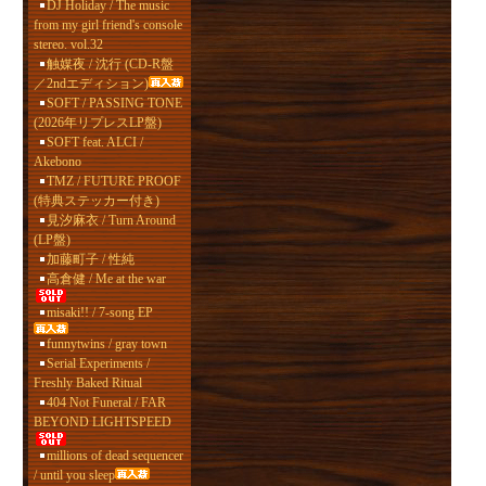
DJ Holiday / The music
from my girl friend's console
stereo. vol.32
触媒夜 / 沈行 (CD-R盤
／2ndエディション)
SOFT / PASSING TONE
(2026年リプレスLP盤)
SOFT feat. ALCI /
Akebono
TMZ / FUTURE PROOF
(特典ステッカー付き)
見汐麻衣 / Turn Around
(LP盤)
加藤町子 / 性純
高倉健 / Me at the war
misaki!! / 7-song EP
funnytwins / gray town
Serial Experiments /
Freshly Baked Ritual
404 Not Funeral / FAR
BEYOND LIGHTSPEED
millions of dead sequencer
/ until you sleep