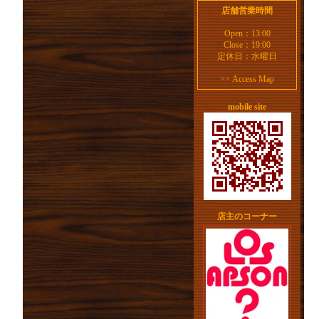
店舗営業時間
Open：13:00
Close：19:00
定休日：水曜日
>>
Access Map
mobile site
店主のコーナー