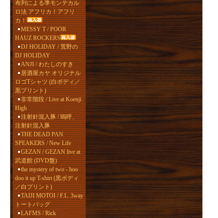
布列による準モンテカル
ロ法 アフリカ！アフリ
カ！
MESSY T / POOR
HAUZ ROCKERS
DJ HOLIDAY / 荒野の
DJ HOLIDAY
ANJI / わたしのすき
居酒屋カヤ オリジナル
ロゴTシャツ (白ボディ／
黒プリント)
非常階段 / Live at Koenji
High
注射針混入豚 / 嗚呼、
注射針混入豚
THE DEAD PAN
SPEAKERS / New Life
GEZAN / GEZAN live at
武道館 (DVD盤)
the mystery of two - hoo
doo it up T-shirt (黒ボディ
／白プリント)
TAIJI MOTOI / F.L. 3way
トートバッグ
LAFMS / Rick