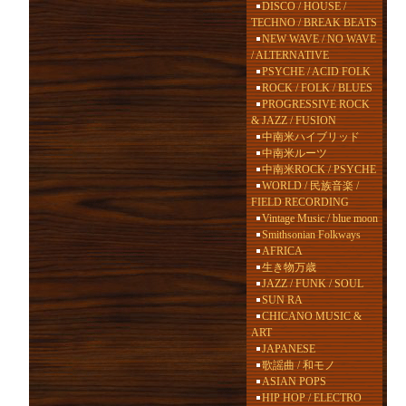
DISCO / HOUSE /
TECHNO / BREAK BEATS
NEW WAVE / NO WAVE
/ ALTERNATIVE
PSYCHE / ACID FOLK
ROCK / FOLK / BLUES
PROGRESSIVE ROCK
& JAZZ / FUSION
中南米ハイブリッド
中南米ルーツ
中南米ROCK / PSYCHE
WORLD / 民族音楽 /
FIELD RECORDING
Vintage Music / blue moon
Smithsonian Folkways
AFRICA
生き物万歳
JAZZ / FUNK / SOUL
SUN RA
CHICANO MUSIC &
ART
JAPANESE
歌謡曲 / 和モノ
ASIAN POPS
HIP HOP / ELECTRO