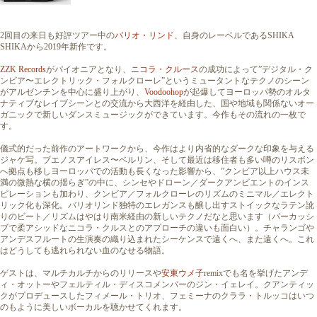
2回目の来日も好評ツアー中の
バリオ・リンド
、自身のレーベルであるSHIKA
SHIKAから2019年新作です。
ZZK Records
がパイオニアとなり、
ニコラ・クルース
の成功によって”デジタル・ク
ンビア〜エレクトリック・フォルクローレ”というミュータントなテクノのシーン
がアルゼンチンを中心に盛り上がり、
Voodoohop
が起爆してヨーロッパ勢のオルタ
ナティブなレイブシーンとの交流から大西洋を経由した、国や地域も関係ないオー
ガニックで新しいダンスミュージックができています。今作もその流れの一枚で
す。
儀式的だった前作のアートワークから、今作はより内省的なダークな印象を与える
ジャケ写。ブエノスアイレス〜ベルリン、そして最近は移住者も多い噂のリスボン
へ拠点も移しヨーロッパでの活動も長くなった影響から、”クンビア以上ハウス未
満の微熱な横の揺らぎ”の中に、シンセやドローン／ダークアンビエントのインス
ピレーションも加わり、クンビア／フォルクローレのリズムのミニマル／エレクト
リック化も深化。バリオリンド独特のエレガンスも醸し出すストイックなラテン訛
りのビート／リズムはやはり南米経由の新しいテクノだなと思います（パーカッシ
ブで柔アシッドなニコラ・クルスとのアプローチの違いも面白い）。チャランゴや
アンデスフルートの生演奏の織り込まれたシーケンスで遠くへ、また遠くへ。これ
はどうしても逃れられない血のなせる物語。
ゲストは、マルチカルチからのリリースや
安東ウメ子
remixでも名を挙げたアンデ
ィ・オットーやフェルティル・ディスコメンバーのジン・イェレイ。クアンティッ
クがプロデュースしたフィメール・トリオ、フェミーナのクララ・トルッコはいつ
のもように美しいボーカルを聴かせてくれます。