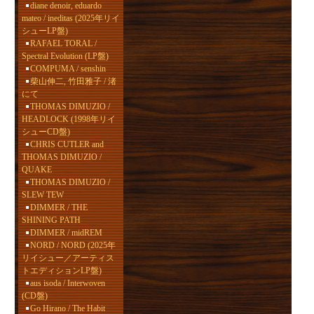
diane denoir, eduardo
mateo / ineditas (2025年リイ
シューLP盤)
RAFAEL TORAL /
Spectral Evolution (LP盤)
COMPUMA / senshin
柴山伸二, 竹田雅子 / 渚
にて
THOMAS DIMUZIO /
HEADLOCK (1998年リイ
シューCD盤)
CHRIS CUTLER and
THOMAS DIMUZIO /
QUAKE
THOMAS DIMUZIO /
SLEW TEW
DIMMER / THE
SHINING PATH
DIMMER / midREM
NORD / NORD (2025年
リイシュー／アーティス
トエディションLP盤)
aus isoda / Interwoven
(CD盤)
Go Hirano / The Habit