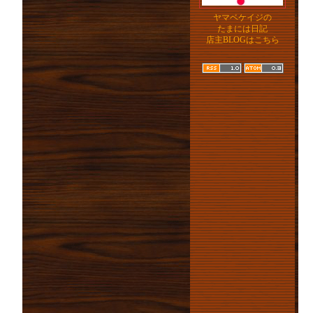
ヤマベケイジの
たまには日記
店主BLOGはこちら