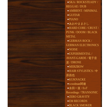
SKA / ROCKSTEADY /
REGGAE / DUB
AMBIENT / MINIMAL
GUITAR
PIANO
あおやままさし
HARD CORE / CRUST /
PUNK / DOOM / BLACK
METAL
GERMAN ROCK /
GERMAN ELECTRONICS
NOISE
EXPERIMENTAL /
AVANT-GARDE / 電子音
楽 / DRONE
MERZBOW
HAIR STYLISTICS / 中
原昌也
KUKNACKE
woodman関連
永田一直 / ExT
Recordings / TRANSONIC
ZERO GRAVITY
EM RECORDS
BLACK SMOKER