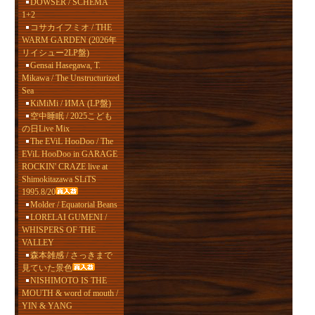
DOWSER / SCHEMA
1+2
コサカイフミオ / THE
WARM GARDEN (2026年
リイシュー2LP盤)
Gensai Hasegawa, T.
Mikawa / The Unstructurized
Sea
KiMiMi / ИМА (LP盤)
空中睡眠 / 2025こども
の日Live Mix
The EViL HooDoo / The
EViL HooDoo in GARAGE
ROCKIN' CRAZE live at
Shimokitazawa SLiTS
1995.8/20
Molder / Equatorial Beans
LORELAI GUMENI /
WHISPERS OF THE
VALLEY
森本雑感 / さっきまで
見ていた景色
NISHIMOTO IS THE
MOUTH & word of mouth /
YIN & YANG