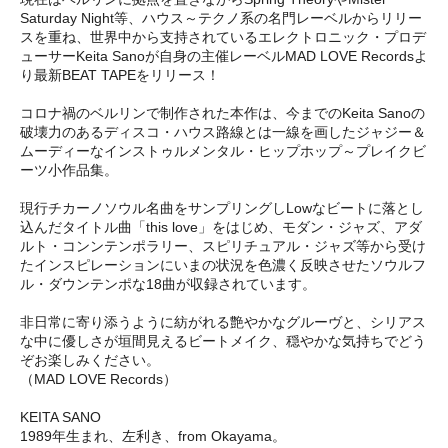
Saturday Night等、ハウス～テクノ系の名門レーベルからリリー
スを重ね、世界中から支持されているエレクトロニック・プロデ
ューサーKeita Sanoが自身の主催レーベルMAD LOVE Recordsよ
り最新BEAT TAPEをリリース！
コロナ禍のベルリンで制作された本作は、今までのKeita Sanoの
破壊力のあるディスコ・ハウス路線とは一線を画したジャジー＆
ムーディーなインストゥルメンタル・ヒップホップ～プレイクビ
ーツ小作品集。
現行チカーノソウル名曲をサンプリングしLowなビートに落とし
込んだタイトル曲「this love」をはじめ、モダン・ジャズ、アダ
ルト・コンンテンポラリー、スピリチュアル・ジャズ等から受け
たインスピレーションにいまの状況を色濃く反映させたソウルフ
ル・ダウンテンポな18曲が収録されています。
非日常に寄り添うように紡がれる艶やかなグルーヴと、シリアス
な中に優しさが垣間見えるビートメイク、穏やかな気持ちでどう
ぞお楽しみください。
（MAD LOVE Records）
KEITA SANO
1989年生まれ、左利き、from Okayama。