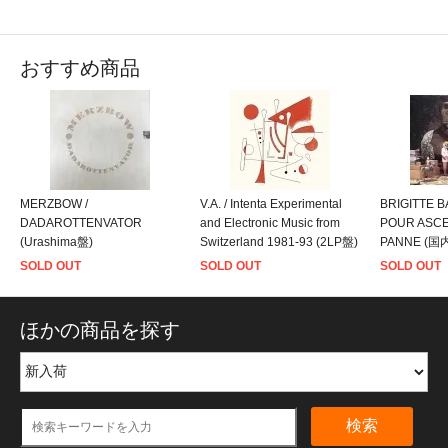
おすすめ商品
MERZBOW /
V.A. / Intenta Experimental
BRIGITTE 
DADAROTTENVATOR
and Electronic Music from
POUR ASC
(Urashima盤)
Switzerland 1981-93 (2LP盤)
PANNE (
SOLD OUT
SOLD OUT
SOLD OUT
ほかの商品を探す
検索