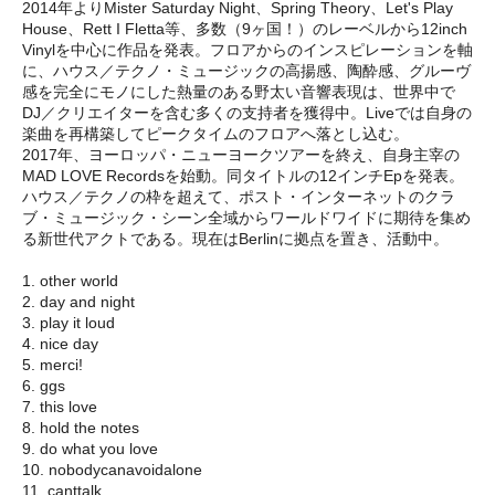
2014年よりMister Saturday Night、Spring Theory、Let's Play
House、Rett I Fletta等、多数（9ヶ国！）のレーベルから12inch
Vinylを中心に作品を発表。フロアからのインスピレーションを軸
に、ハウス／テクノ・ミュージックの高揚感、陶酔感、グルーヴ
感を完全にモノにした熱量のある野太い音響表現は、世界中で
DJ／クリエイターを含む多くの支持者を獲得中。Liveでは自身の
楽曲を再構築してピークタイムのフロアへ落とし込む。
2017年、ヨーロッパ・ニューヨークツアーを終え、自身主宰の
MAD LOVE Recordsを始動。同タイトルの12インチEpを発表。
ハウス／テクノの枠を超えて、ポスト・インターネットのクラ
ブ・ミュージック・シーン全域からワールドワイドに期待を集め
る新世代アクトである。現在はBerlinに拠点を置き、活動中。
1. other world
2. day and night
3. play it loud
4. nice day
5. merci!
6. ggs
7. this love
8. hold the notes
9. do what you love
10. nobodycanavoidalone
11. canttalk